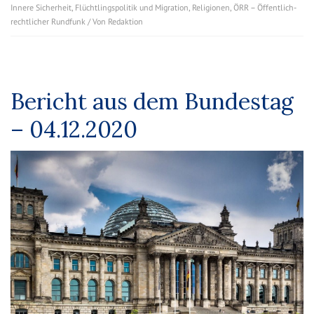
Innere Sicherheit
,
Flüchtlingspolitik und Migration
,
Religionen
,
ÖRR – Öffentlich-
rechtlicher Rundfunk
/ Von
Redaktion
Bericht aus dem Bundestag
– 04.12.2020