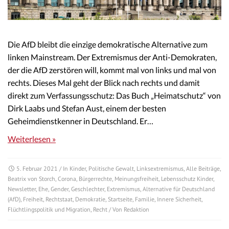
Die AfD bleibt die einzige demokratische Alternative zum
linken Mainstream. Der Extremismus der Anti-Demokraten,
der die AfD zerstören will, kommt mal von links und mal von
rechts. Dieses Mal geht der Blick nach rechts und damit
direkt zum Verfassungsschutz: Das Buch „Heimatschutz“ von
Dirk Laabs und Stefan Aust, einem der besten
Geheimdienstkenner in Deutschland. Er…
Weiterlesen »
5. Februar 2021
/ In
Kinder
,
Politische Gewalt
,
Linksextremismus
,
Alle Beiträge
,
Beatrix von Storch
,
Corona
,
Bürgerrechte
,
Meinungsfreiheit
,
Lebensschutz Kinder
,
Newsletter
,
Ehe
,
Gender
,
Geschlechter
,
Extremismus
,
Alternative für Deutschland
(AfD)
,
Freiheit
,
Rechtstaat
,
Demokratie
,
Startseite
,
Familie
,
Innere Sicherheit
,
Flüchtlingspolitik und Migration
,
Recht
/ Von
Redaktion