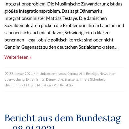
Integrationsproblem. Die Muslimische Zuwanderung ist das
größte Integrationsproblem. Das sagt Dänemarks
Integrationsminister Mattias Tesfaye. Die dänischen
Sozialdemokraten packen die Probleme in ihrem Land an und
scheuen sich auch nicht davor, Schwierigkeiten klar zu
benennen – egal, ob sie politisch korrekt sind oder nicht.
Ganz im Gegensatz zu den deutschen Sozialdemokraten,…
Weiterlesen »
22. Januar 2021
/ In
Linksextremismus
,
Corona
,
Alle Beiträge
,
Newsletter
,
Überwachung
,
Extremismus
,
Demokratie
,
Startseite
,
Innere Sicherheit
,
Flüchtlingspolitik und Migration
/ Von
Redaktion
Bericht aus dem Bundestag