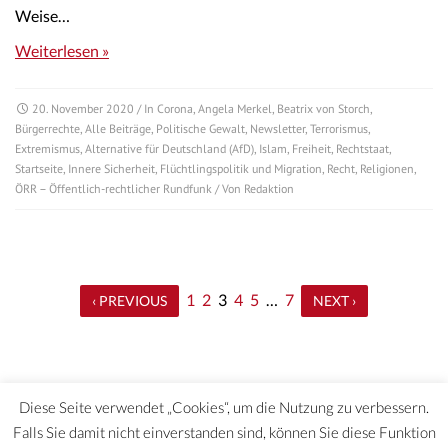
Weise…
Weiterlesen »
20. November 2020
/ In
Corona
,
Angela Merkel
,
Beatrix von Storch
,
Bürgerrechte
,
Alle Beiträge
,
Politische Gewalt
,
Newsletter
,
Terrorismus
,
Extremismus
,
Alternative für Deutschland (AfD)
,
Islam
,
Freiheit
,
Rechtstaat
,
Startseite
,
Innere Sicherheit
,
Flüchtlingspolitik und Migration
,
Recht
,
Religionen
,
ÖRR – Öffentlich-rechtlicher Rundfunk
/ Von
Redaktion
1
2
3
4
5
…
7
‹ PREVIOUS
NEXT ›
Diese Seite verwendet „Cookies“, um die Nutzung zu verbessern.
Falls Sie damit nicht einverstanden sind, können Sie diese Funktion