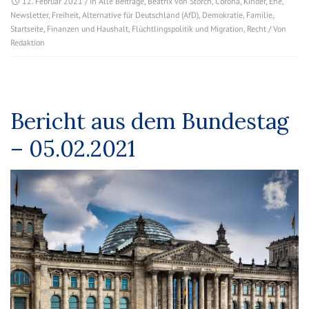
12. Februar 2021
/ In
Alle Beiträge
,
Beatrix von Storch
,
Corona
,
Kinder
,
Ehe
,
Newsletter
,
Freiheit
,
Alternative für Deutschland (AfD)
,
Demokratie
,
Familie
,
Startseite
,
Finanzen und Haushalt
,
Flüchtlingspolitik und Migration
,
Recht
/ Von
Redaktion
Bericht aus dem Bundestag
– 05.02.2021