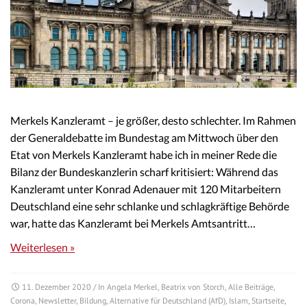
Merkels Kanzleramt – je größer, desto schlechter. Im Rahmen
der Generaldebatte im Bundestag am Mittwoch über den
Etat von Merkels Kanzleramt habe ich in meiner Rede die
Bilanz der Bundeskanzlerin scharf kritisiert: Während das
Kanzleramt unter Konrad Adenauer mit 120 Mitarbeitern
Deutschland eine sehr schlanke und schlagkräftige Behörde
war, hatte das Kanzleramt bei Merkels Amtsantritt…
Weiterlesen »
11. Dezember 2020
/ In
Angela Merkel
,
Beatrix von Storch
,
Alle Beiträge
,
Corona
,
Newsletter
,
Bildung
,
Alternative für Deutschland (AfD)
,
Islam
,
Startseite
,