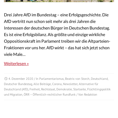
Drei Jahre AfD im Bundestag – eine Erfolgsgeschichte. Die
AfD vertritt nun schon seit mehr als drei Jahren die
Interessen der deutschen Bürger im Deutschen Bundestag.
Es ist eine Erfolgsbilanz. Als größte und einzige wirkliche
Oppositionskraft im Parlament treiben wir die Altparteien-
Fraktionen vor uns her. AfD wirkt – das hat sich jetzt schon
viele Male…
Weiterlesen »
4. Dezember 2020
/ In
Parlamentarismus
,
Beatrix von Storch
,
Deutschland
,
Deutscher Bundestag
,
Alle Beiträge
,
Corona
,
Newsletter
,
Alternative für
Deutschland (AfD)
,
Freiheit
,
Rechtstaat
,
Demokratie
,
Startseite
,
Flüchtlingspolitik
und Migration
,
ÖRR – Öffentlich-rechtlicher Rundfunk
/ Von
Redaktion