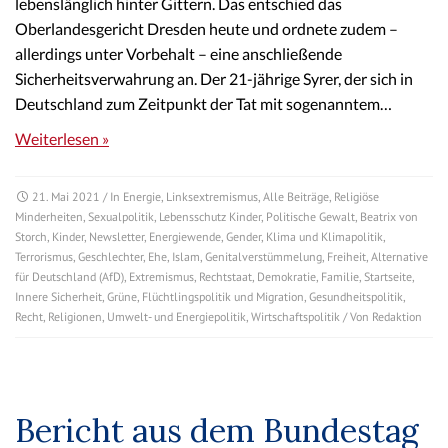
lebenslänglich hinter Gittern. Das entschied das
Oberlandesgericht Dresden heute und ordnete zudem –
allerdings unter Vorbehalt – eine anschließende
Sicherheitsverwahrung an. Der 21-jährige Syrer, der sich in
Deutschland zum Zeitpunkt der Tat mit sogenanntem…
Weiterlesen »
21. Mai 2021
/ In
Energie
,
Linksextremismus
,
Alle Beiträge
,
Religiöse
Minderheiten
,
Sexualpolitik
,
Lebensschutz Kinder
,
Politische Gewalt
,
Beatrix von
Storch
,
Kinder
,
Newsletter
,
Energiewende
,
Gender
,
Klima und Klimapolitik
,
Terrorismus
,
Geschlechter
,
Ehe
,
Islam
,
Genitalverstümmelung
,
Freiheit
,
Alternative
für Deutschland (AfD)
,
Extremismus
,
Rechtstaat
,
Demokratie
,
Familie
,
Startseite
,
Innere Sicherheit
,
Grüne
,
Flüchtlingspolitik und Migration
,
Gesundheitspolitik
,
Recht
,
Religionen
,
Umwelt- und Energiepolitik
,
Wirtschaftspolitik
/ Von
Redaktion
Bericht aus dem Bundestag