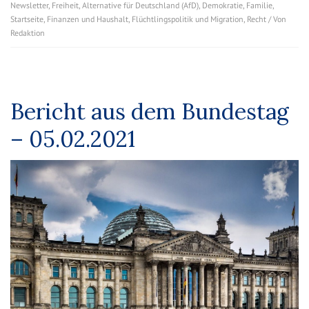
Newsletter
,
Freiheit
,
Alternative für Deutschland (AfD)
,
Demokratie
,
Familie
,
Startseite
,
Finanzen und Haushalt
,
Flüchtlingspolitik und Migration
,
Recht
/ Von
Redaktion
Bericht aus dem Bundestag
– 05.02.2021