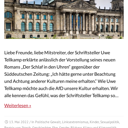
Liebe Freunde, liebe Mitstreiter, der Schriftsteller Uwe
Tellkamp erklärte anlässlich der Vorstellung seines neuen
Romans „Der Schlaf in den Uhren“ gegenüber der
Süddeutschen Zeitung: „Ich hätte gerne unter Beachtung
und Achtung anderer Kulturen meine erhalten.“ Wie Uwe
Tellkamp möchte auch die AfD unsere Kultur erhalten. Wir
alle kennen das Gefühl, was der Schriftsteller Tellkamp so…
Weiterlesen »
13. Mai 2022
/ In
Politische Gewalt
,
Linksextremismus
,
Kinder
,
Sexualpolitik
,
Beatrix von Storch
,
Geschlechter
,
Ehe
,
Gender
,
Bildung
,
Klima und Klimapolitik
,