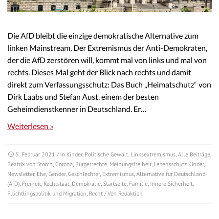
Die AfD bleibt die einzige demokratische Alternative zum
linken Mainstream. Der Extremismus der Anti-Demokraten,
der die AfD zerstören will, kommt mal von links und mal von
rechts. Dieses Mal geht der Blick nach rechts und damit
direkt zum Verfassungsschutz: Das Buch „Heimatschutz“ von
Dirk Laabs und Stefan Aust, einem der besten
Geheimdienstkenner in Deutschland. Er…
Weiterlesen »
5. Februar 2021
/ In
Kinder
,
Politische Gewalt
,
Linksextremismus
,
Alle Beiträge
,
Beatrix von Storch
,
Corona
,
Bürgerrechte
,
Meinungsfreiheit
,
Lebensschutz Kinder
,
Newsletter
,
Ehe
,
Gender
,
Geschlechter
,
Extremismus
,
Alternative für Deutschland
(AfD)
,
Freiheit
,
Rechtstaat
,
Demokratie
,
Startseite
,
Familie
,
Innere Sicherheit
,
Flüchtlingspolitik und Migration
,
Recht
/ Von
Redaktion