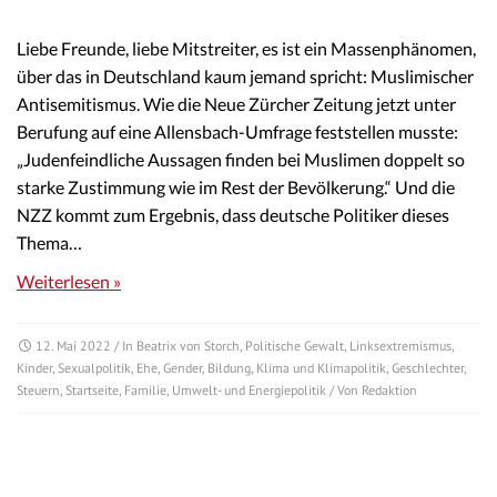
Liebe Freunde, liebe Mitstreiter, es ist ein Massenphänomen,
über das in Deutschland kaum jemand spricht: Muslimischer
Antisemitismus. Wie die Neue Zürcher Zeitung jetzt unter
Berufung auf eine Allensbach-Umfrage feststellen musste:
„Judenfeindliche Aussagen finden bei Muslimen doppelt so
starke Zustimmung wie im Rest der Bevölkerung.“ Und die
NZZ kommt zum Ergebnis, dass deutsche Politiker dieses
Thema…
Weiterlesen »
12. Mai 2022
/ In
Beatrix von Storch
,
Politische Gewalt
,
Linksextremismus
,
Kinder
,
Sexualpolitik
,
Ehe
,
Gender
,
Bildung
,
Klima und Klimapolitik
,
Geschlechter
,
Steuern
,
Startseite
,
Familie
,
Umwelt- und Energiepolitik
/ Von
Redaktion