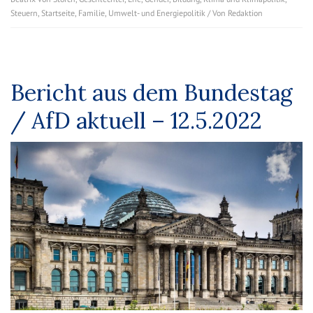
Steuern
,
Startseite
,
Familie
,
Umwelt- und Energiepolitik
/ Von
Redaktion
Bericht aus dem Bundestag
/ AfD aktuell – 12.5.2022