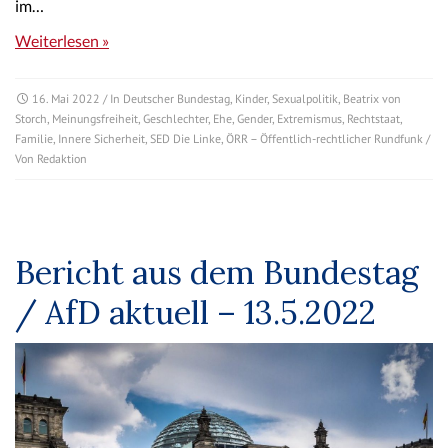
im…
Weiterlesen »
16. Mai 2022
/ In
Deutscher Bundestag
,
Kinder
,
Sexualpolitik
,
Beatrix von
Storch
,
Meinungsfreiheit
,
Geschlechter
,
Ehe
,
Gender
,
Extremismus
,
Rechtstaat
,
Familie
,
Innere Sicherheit
,
SED Die Linke
,
ÖRR – Öffentlich-rechtlicher Rundfunk
/
Von
Redaktion
Bericht aus dem Bundestag
/ AfD aktuell – 13.5.2022