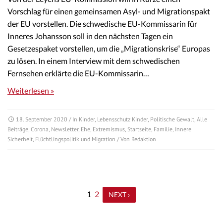
Vorschlag für einen gemeinsamen Asyl- und Migrationspakt
der EU vorstellen. Die schwedische EU-Kommissarin für
Inneres Johansson soll in den nächsten Tagen ein
Gesetzespaket vorstellen, um die „Migrationskrise“ Europas
zu lösen. In einem Interview mit dem schwedischen
Fernsehen erklärte die EU-Kommissarin…
Weiterlesen »
18. September 2020
/ In
Kinder
,
Lebensschutz Kinder
,
Politische Gewalt
,
Alle
Beiträge
,
Corona
,
Newsletter
,
Ehe
,
Extremismus
,
Startseite
,
Familie
,
Innere
Sicherheit
,
Flüchtlingspolitik und Migration
/ Von
Redaktion
1
2
NEXT ›