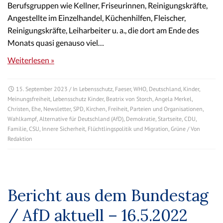
Berufsgruppen wie Kellner, Friseurinnen, Reinigungskräfte,
Angestellte im Einzelhandel, Küchenhilfen, Fleischer,
Reinigungskräfte, Leiharbeiter u. a., die dort am Ende des
Monats quasi genauso viel…
Weiterlesen »
15. September 2023
/ In
Lebensschutz
,
Faeser
,
WHO
,
Deutschland
,
Kinder
,
Meinungsfreiheit
,
Lebensschutz Kinder
,
Beatrix von Storch
,
Angela Merkel
,
Christen
,
Ehe
,
Newsletter
,
SPD
,
Kirchen
,
Freiheit
,
Parteien und Organisationen
,
Wahlkampf
,
Alternative für Deutschland (AfD)
,
Demokratie
,
Startseite
,
CDU
,
Familie
,
CSU
,
Innere Sicherheit
,
Flüchtlingspolitik und Migration
,
Grüne
/ Von
Redaktion
Bericht aus dem Bundestag
/ AfD aktuell – 16.5.2022