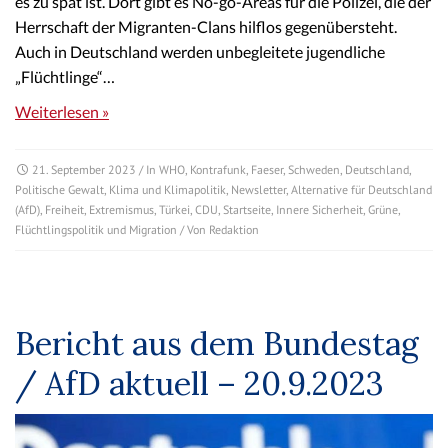
es zu spät ist. Dort gibt es No-go-Areas für die Polizei, die der
Herrschaft der Migranten-Clans hilflos gegenübersteht.
Auch in Deutschland werden unbegleitete jugendliche
„Flüchtlinge“…
Weiterlesen »
21. September 2023
/ In
WHO
,
Kontrafunk
,
Faeser
,
Schweden
,
Deutschland
,
Politische Gewalt
,
Klima und Klimapolitik
,
Newsletter
,
Alternative für Deutschland
(AfD)
,
Freiheit
,
Extremismus
,
Türkei
,
CDU
,
Startseite
,
Innere Sicherheit
,
Grüne
,
Flüchtlingspolitik und Migration
/ Von
Redaktion
Bericht aus dem Bundestag
/ AfD aktuell – 20.9.2023