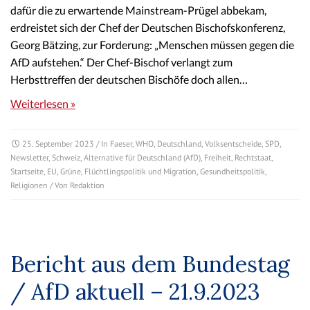
dafür die zu erwartende Mainstream-Prügel abbekam,
erdreistet sich der Chef der Deutschen Bischofskonferenz,
Georg Bätzing, zur Forderung: „Menschen müssen gegen die
AfD aufstehen.“ Der Chef-Bischof verlangt zum
Herbsttreffen der deutschen Bischöfe doch allen…
Weiterlesen »
25. September 2023
/ In
Faeser
,
WHO
,
Deutschland
,
Volksentscheide
,
SPD
,
Newsletter
,
Schweiz
,
Alternative für Deutschland (AfD)
,
Freiheit
,
Rechtstaat
,
Startseite
,
EU
,
Grüne
,
Flüchtlingspolitik und Migration
,
Gesundheitspolitik
,
Religionen
/ Von
Redaktion
Bericht aus dem Bundestag
/ AfD aktuell – 21.9.2023