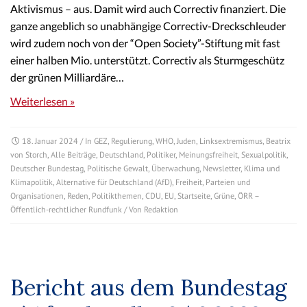
Aktivismus – aus. Damit wird auch Correctiv finanziert. Die
ganze angeblich so unabhängige Correctiv-Dreckschleuder
wird zudem noch von der “Open Society”-Stiftung mit fast
einer halben Mio. unterstützt. Correctiv als Sturmgeschütz
der grünen Milliardäre…
Weiterlesen »
18. Januar 2024
/ In
GEZ
,
Regulierung
,
WHO
,
Juden
,
Linksextremismus
,
Beatrix
von Storch
,
Alle Beiträge
,
Deutschland
,
Politiker
,
Meinungsfreiheit
,
Sexualpolitik
,
Deutscher Bundestag
,
Politische Gewalt
,
Überwachung
,
Newsletter
,
Klima und
Klimapolitik
,
Alternative für Deutschland (AfD)
,
Freiheit
,
Parteien und
Organisationen
,
Reden
,
Politikthemen
,
CDU
,
EU
,
Startseite
,
Grüne
,
ÖRR –
Öffentlich-rechtlicher Rundfunk
/ Von
Redaktion
Bericht aus dem Bundestag