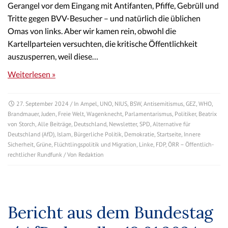
Gerangel vor dem Eingang mit Antifanten, Pfiffe, Gebrüll und
Tritte gegen BVV-Besucher – und natürlich die üblichen
Omas von links. Aber wir kamen rein, obwohl die
Kartellparteien versuchten, die kritische Öffentlichkeit
auszusperren, weil diese…
Weiterlesen »
27. September 2024
/ In
Ampel
,
UNO
,
NIUS
,
BSW
,
Antisemitismus
,
GEZ
,
WHO
,
Brandmauer
,
Juden
,
Freie Welt
,
Wagenknecht
,
Parlamentarismus
,
Politiker
,
Beatrix
von Storch
,
Alle Beiträge
,
Deutschland
,
Newsletter
,
SPD
,
Alternative für
Deutschland (AfD)
,
Islam
,
Bürgerliche Politik
,
Demokratie
,
Startseite
,
Innere
Sicherheit
,
Grüne
,
Flüchtlingspolitik und Migration
,
Linke
,
FDP
,
ÖRR – Öffentlich-
rechtlicher Rundfunk
/ Von
Redaktion
Bericht aus dem Bundestag