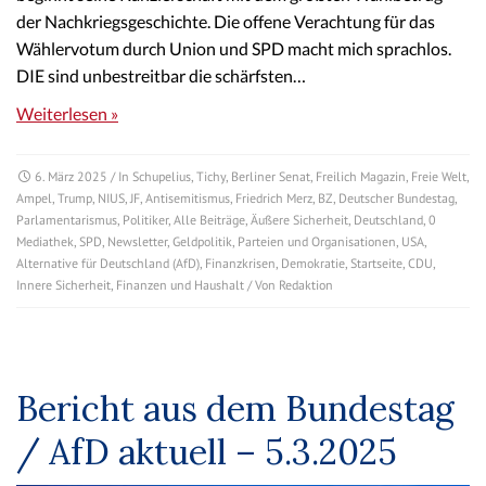
der Nachkriegsgeschichte. Die offene Verachtung für das
Wählervotum durch Union und SPD macht mich sprachlos.
DIE sind unbestreitbar die schärfsten…
Weiterlesen »
6. März 2025
/ In
Schupelius
,
Tichy
,
Berliner Senat
,
Freilich Magazin
,
Freie Welt
,
Ampel
,
Trump
,
NIUS
,
JF
,
Antisemitismus
,
Friedrich Merz
,
BZ
,
Deutscher Bundestag
,
Parlamentarismus
,
Politiker
,
Alle Beiträge
,
Äußere Sicherheit
,
Deutschland
,
0
Mediathek
,
SPD
,
Newsletter
,
Geldpolitik
,
Parteien und Organisationen
,
USA
,
Alternative für Deutschland (AfD)
,
Finanzkrisen
,
Demokratie
,
Startseite
,
CDU
,
Innere Sicherheit
,
Finanzen und Haushalt
/ Von
Redaktion
Bericht aus dem Bundestag
/ AfD aktuell – 5.3.2025