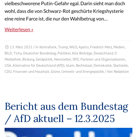
vielbeschworene Putin-Gefahr egal. Darin sieht man doch
wohl, dass die von Schwarz-Rot geschürte Kriegshysterie
eine reine Farce ist, die nur den Wahlbetrug von…
Weiterlesen »
13. März 2025
/ In
Kontrafunk
,
Trump
,
NIUS
,
Apollo
,
Friedrich Merz
,
Medien
,
BILD
,
Tichy
,
Deutscher Bundestag
,
Politiker
,
Alle Beiträge
,
Deutschland
,
0
Mediathek
,
Bildung
,
Geldpolitik
,
Newsletter
,
SPD
,
Parteien und Organisationen
,
USA
,
Alternative für Deutschland (AfD)
,
Islam
,
Rechtstaat
,
Demokratie
,
Startseite
,
CDU
,
Finanzen und Haushalt
,
Grüne
,
Umwelt- und Energiepolitik
/ Von
Redaktion
Bericht aus dem Bundestag
/ AfD aktuell – 12.3.2025