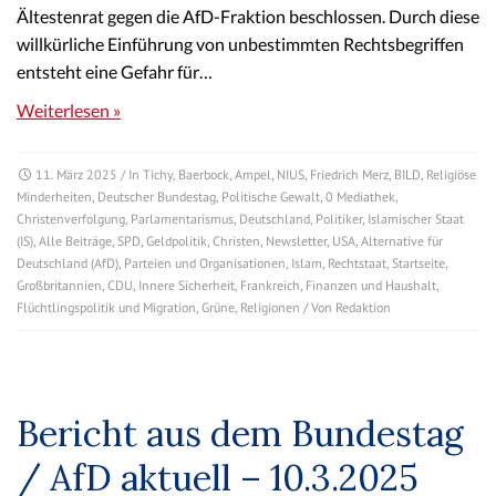
Ältestenrat gegen die AfD-Fraktion beschlossen. Durch diese
willkürliche Einführung von unbestimmten Rechtsbegriffen
entsteht eine Gefahr für…
Weiterlesen »
11. März 2025
/ In
Tichy
,
Baerbock
,
Ampel
,
NIUS
,
Friedrich Merz
,
BILD
,
Religiöse
Minderheiten
,
Deutscher Bundestag
,
Politische Gewalt
,
0 Mediathek
,
Christenverfolgung
,
Parlamentarismus
,
Deutschland
,
Politiker
,
Islamischer Staat
(IS)
,
Alle Beiträge
,
SPD
,
Geldpolitik
,
Christen
,
Newsletter
,
USA
,
Alternative für
Deutschland (AfD)
,
Parteien und Organisationen
,
Islam
,
Rechtstaat
,
Startseite
,
Großbritannien
,
CDU
,
Innere Sicherheit
,
Frankreich
,
Finanzen und Haushalt
,
Flüchtlingspolitik und Migration
,
Grüne
,
Religionen
/ Von
Redaktion
Bericht aus dem Bundestag
/ AfD aktuell – 10.3.2025