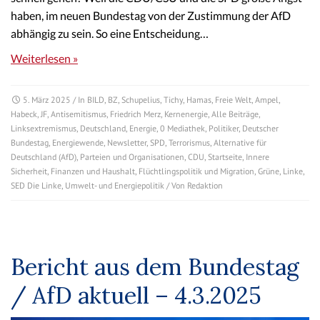
haben, im neuen Bundestag von der Zustimmung der AfD
abhängig zu sein. So eine Entscheidung…
Weiterlesen »
5. März 2025
/ In
BILD
,
BZ
,
Schupelius
,
Tichy
,
Hamas
,
Freie Welt
,
Ampel
,
Habeck
,
JF
,
Antisemitismus
,
Friedrich Merz
,
Kernenergie
,
Alle Beiträge
,
Linksextremismus
,
Deutschland
,
Energie
,
0 Mediathek
,
Politiker
,
Deutscher
Bundestag
,
Energiewende
,
Newsletter
,
SPD
,
Terrorismus
,
Alternative für
Deutschland (AfD)
,
Parteien und Organisationen
,
CDU
,
Startseite
,
Innere
Sicherheit
,
Finanzen und Haushalt
,
Flüchtlingspolitik und Migration
,
Grüne
,
Linke
,
SED Die Linke
,
Umwelt- und Energiepolitik
/ Von
Redaktion
Bericht aus dem Bundestag
/ AfD aktuell – 4.3.2025