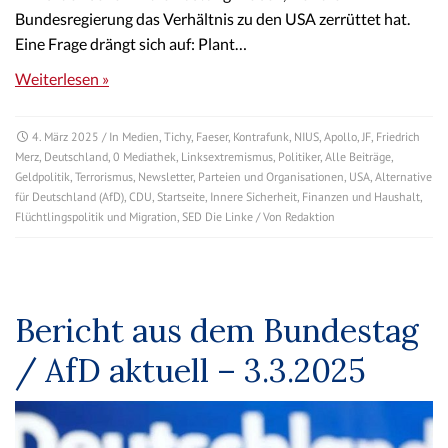
Bundesregierung das Verhältnis zu den USA zerrüttet hat.
Eine Frage drängt sich auf: Plant…
Weiterlesen »
4. März 2025
/ In
Medien
,
Tichy
,
Faeser
,
Kontrafunk
,
NIUS
,
Apollo
,
JF
,
Friedrich
Merz
,
Deutschland
,
0 Mediathek
,
Linksextremismus
,
Politiker
,
Alle Beiträge
,
Geldpolitik
,
Terrorismus
,
Newsletter
,
Parteien und Organisationen
,
USA
,
Alternative
für Deutschland (AfD)
,
CDU
,
Startseite
,
Innere Sicherheit
,
Finanzen und Haushalt
,
Flüchtlingspolitik und Migration
,
SED Die Linke
/ Von
Redaktion
Bericht aus dem Bundestag
/ AfD aktuell – 3.3.2025