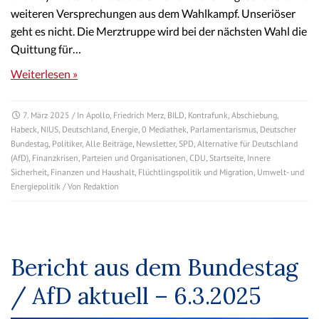
weiteren Versprechungen aus dem Wahlkampf. Unseriöser
geht es nicht. Die Merztruppe wird bei der nächsten Wahl die
Quittung für…
Weiterlesen »
7. März 2025
/ In
Apollo
,
Friedrich Merz
,
BILD
,
Kontrafunk
,
Abschiebung
,
Habeck
,
NIUS
,
Deutschland
,
Energie
,
0 Mediathek
,
Parlamentarismus
,
Deutscher
Bundestag
,
Politiker
,
Alle Beiträge
,
Newsletter
,
SPD
,
Alternative für Deutschland
(AfD)
,
Finanzkrisen
,
Parteien und Organisationen
,
CDU
,
Startseite
,
Innere
Sicherheit
,
Finanzen und Haushalt
,
Flüchtlingspolitik und Migration
,
Umwelt- und
Energiepolitik
/ Von
Redaktion
Bericht aus dem Bundestag
/ AfD aktuell – 6.3.2025