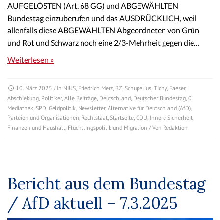
AUFGELÖSTEN (Art. 68 GG) und ABGEWÄHLTEN
Bundestag einzuberufen und das AUSDRÜCKLICH, weil
allenfalls diese ABGEWÄHLTEN Abgeordneten von Grün
und Rot und Schwarz noch eine 2/3-Mehrheit gegen die…
Weiterlesen »
10. März 2025
/ In
NIUS
,
Friedrich Merz
,
BZ
,
Schupelius
,
Tichy
,
Faeser
,
Abschiebung
,
Politiker
,
Alle Beiträge
,
Deutschland
,
Deutscher Bundestag
,
0
Mediathek
,
SPD
,
Geldpolitik
,
Newsletter
,
Alternative für Deutschland (AfD)
,
Parteien und Organisationen
,
Rechtstaat
,
Startseite
,
CDU
,
Innere Sicherheit
,
Finanzen und Haushalt
,
Flüchtlingspolitik und Migration
/ Von
Redaktion
Bericht aus dem Bundestag
/ AfD aktuell – 7.3.2025