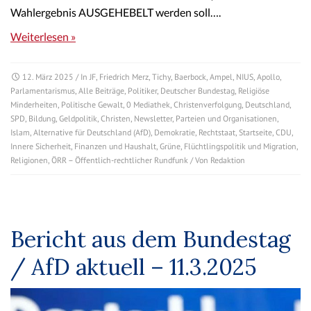
Wahlergebnis AUSGEHEBELT werden soll….
Weiterlesen »
12. März 2025
/ In
JF
,
Friedrich Merz
,
Tichy
,
Baerbock
,
Ampel
,
NIUS
,
Apollo
,
Parlamentarismus
,
Alle Beiträge
,
Politiker
,
Deutscher Bundestag
,
Religiöse
Minderheiten
,
Politische Gewalt
,
0 Mediathek
,
Christenverfolgung
,
Deutschland
,
SPD
,
Bildung
,
Geldpolitik
,
Christen
,
Newsletter
,
Parteien und Organisationen
,
Islam
,
Alternative für Deutschland (AfD)
,
Demokratie
,
Rechtstaat
,
Startseite
,
CDU
,
Innere Sicherheit
,
Finanzen und Haushalt
,
Grüne
,
Flüchtlingspolitik und Migration
,
Religionen
,
ÖRR – Öffentlich-rechtlicher Rundfunk
/ Von
Redaktion
Bericht aus dem Bundestag
/ AfD aktuell – 11.3.2025