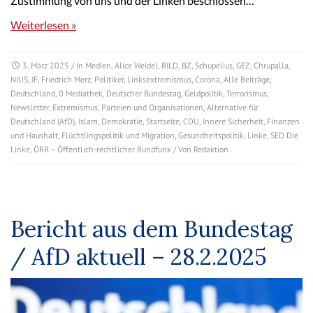
Zustimmung von uns und der Linken beschlossen…
Weiterlesen »
3. März 2025
/ In
Medien
,
Alice Weidel
,
BILD
,
BZ
,
Schupelius
,
GEZ
,
Chrupalla
,
NIUS
,
JF
,
Friedrich Merz
,
Politiker
,
Linksextremismus
,
Corona
,
Alle Beiträge
,
Deutschland
,
0 Mediathek
,
Deutscher Bundestag
,
Geldpolitik
,
Terrorismus
,
Newsletter
,
Extremismus
,
Parteien und Organisationen
,
Alternative für
Deutschland (AfD)
,
Islam
,
Demokratie
,
Startseite
,
CDU
,
Innere Sicherheit
,
Finanzen
und Haushalt
,
Flüchtlingspolitik und Migration
,
Gesundheitspolitik
,
Linke
,
SED Die
Linke
,
ÖRR – Öffentlich-rechtlicher Rundfunk
/ Von
Redaktion
Bericht aus dem Bundestag
/ AfD aktuell – 28.2.2025