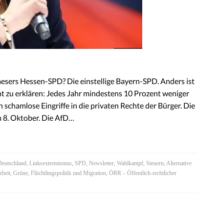
Faesers Hessen-SPD? Die einstellige Bayern-SPD. Anders ist
t zu erklären: Jedes Jahr mindestens 10 Prozent weniger
chamlose Eingriffe in die privaten Rechte der Bürger. Die
 8. Oktober. Die AfD…
Deutschland
,
Linksextremismus
,
SPD
,
Newsletter
,
Wahlkampf
,
Steuern
,
Alternative
rheit
,
Grüne
,
Flüchtlingspolitik und Migration
,
ÖRR – Öffentlich-rechtlicher