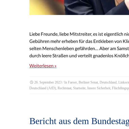
Liebe Freunde, liebe Mitstreiter, es ist eigentlich ni
Gebühren mehr erheben für das Entkleben von Klima
selten Menschenleben gefährden… Aber am Samstag
durch leere Straßen und verteilt gnadenlos Knöllc
Weiterlesen »
26. September 2023
/ In
Faeser
,
Berliner Senat
,
Deutschland
,
Linkse
Deutschland (AfD)
,
Rechtstaat
,
Startseite
,
Innere Sicherheit
,
Flüchtlingsp
Bericht aus dem Bundestag