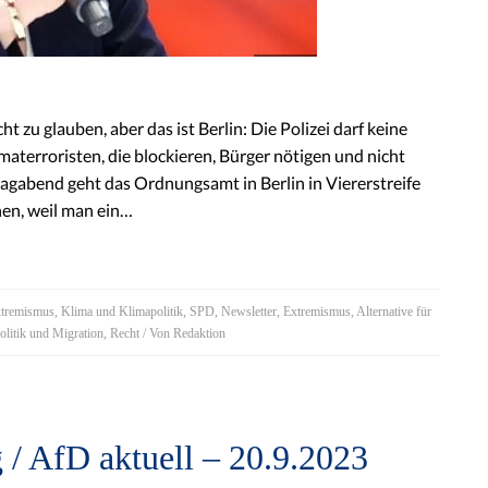
cht zu glauben, aber das ist Berlin: Die Polizei darf keine
terroristen, die blockieren, Bürger nötigen und nicht
abend geht das Ordnungsamt in Berlin in Viererstreife
hen, weil man ein…
xtremismus
,
Klima und Klimapolitik
,
SPD
,
Newsletter
,
Extremismus
,
Alternative für
olitik und Migration
,
Recht
/ Von
Redaktion
 / AfD aktuell – 20.9.2023