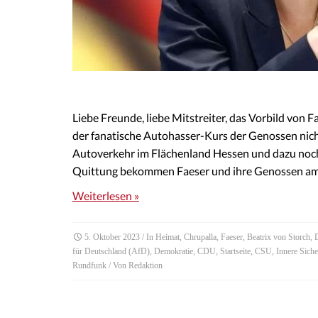
Liebe Freunde, liebe Mitstreiter, das Vorbild von 
der fanatische Autohasser-Kurs der Genossen nich
Autoverkehr im Flächenland Hessen und dazu noch s
Quittung bekommen Faeser und ihre Genossen am
Weiterlesen »
5. Oktober 2023
/ In
Heimat
,
Chrupalla
,
Faeser
,
Beatrix von Storch
,
für Deutschland (AfD)
,
Demokratie
,
CDU
,
Startseite
,
CSU
,
Innere Siche
Rundfunk
/ Von
Redaktion