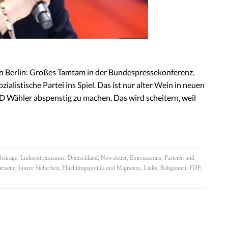
 in Berlin: Großes Tamtam in der Bundespressekonferenz.
alistische Partei ins Spiel. Das ist nur alter Wein in neuen
D Wähler abspenstig zu machen. Das wird scheitern, weil
Beiträge
,
Linksextremismus
,
Deutschland
,
Newsletter
,
Extremismus
,
Parteien und
rtseite
,
Innere Sicherheit
,
Flüchtlingspolitik und Migration
,
Linke
,
Religionen
,
FDP
,