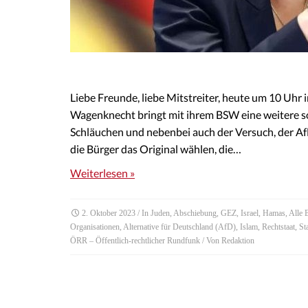
Liebe Freunde, liebe Mitstreiter, heute um 10 Uhr
Wagenknecht bringt mit ihrem BSW eine weitere sozi
Schläuchen und nebenbei auch der Versuch, der Af
die Bürger das Original wählen, die…
Weiterlesen »
2. Oktober 2023
/ In
Juden
,
Abschiebung
,
GEZ
,
Israel
,
Hamas
,
Alle 
Organisationen
,
Alternative für Deutschland (AfD)
,
Islam
,
Rechtstaat
,
Sta
ÖRR – Öffentlich-rechtlicher Rundfunk
/ Von
Redaktion