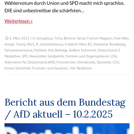
Wählervotum durch Union und SPD macht mich sprachlos.
DIE sind unbestreitbar die schärfsten…
Weiterlesen »
6. März 2025
/ In
Schupelius
,
Tichy
,
Berliner Senat
,
Freilich Magazin
,
Freie Welt
,
Ampel
,
Trump
,
NIUS
,
JF
,
Antisemitismus
,
Friedrich Merz
,
BZ
,
Deutscher Bundestag
,
Parlamentarismus
,
Politiker
,
Alle Beiträge
,
Äußere Sicherheit
,
Deutschland
,
0
Mediathek
,
SPD
,
Newsletter
,
Geldpolitik
,
Parteien und Organisationen
,
USA
,
Alternative für Deutschland (AfD)
,
Finanzkrisen
,
Demokratie
,
Startseite
,
CDU
,
Innere Sicherheit
,
Finanzen und Haushalt
/ Von
Redaktion
Bericht aus dem Bundestag
/ AfD aktuell – 10.2.2025