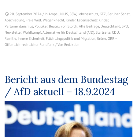
20. September 2024
/ In
Ampel
,
NIUS
,
BSW
,
Lebensschutz
,
GEZ
,
Berliner Senat
,
Abschiebung
,
Freie Welt
,
Wagenknecht
,
Kinder
,
Lebensschutz Kinder
,
Parlamentarismus
,
Politiker
,
Beatrix von Storch
,
Alle Beiträge
,
Deutschland
,
SPD
,
Newsletter
,
Wahlkampf
,
Alternative für Deutschland (AfD)
,
Startseite
,
CDU
,
Familie
,
Innere Sicherheit
,
Flüchtlingspolitik und Migration
,
Grüne
,
ÖRR –
Öffentlich-rechtlicher Rundfunk
/ Von
Redaktion
Bericht aus dem Bundestag
/ AfD aktuell – 18.9.2024