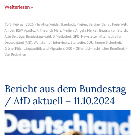
Weiterlesen »
3. Februar 2025
/ In
Alice Weidel
,
Baerbock
,
Mieten
,
Berliner Senat
,
Freie Welt
,
Ampel
,
BSW
,
Apollo
,
JF
,
Friedrich Merz
,
Medien
,
Angela Merkel
,
Beatrix von Storch
,
Alle Beiträge
,
Bundestagswahl
,
0 Mediathek
,
SPD
,
Newsletter
,
Alternative für
Deutschland (AfD)
,
Wahlkampf
,
Interviews
,
Startseite
,
CDU
,
Innere Sicherheit
,
Grüne
,
Flüchtlingspolitik und Migration
,
ÖRR – Öffentlich-rechtlicher Rundfunk
/
Von
Redaktion
Bericht aus dem Bundestag
/ AfD aktuell – 11.10.2024