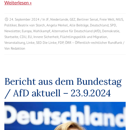
Weiterlesen »
24. September 2024
/ In
JF
,
Niederlande
,
GEZ
,
Berliner Senat
,
Freie Welt
,
NIUS
,
Politiker
,
Beatrix von Storch
,
Angela Merkel
,
Alle Beiträge
,
Deutschland
,
SPD
,
Newsletter
,
Europa
,
Wahlkampf
,
Alternative für Deutschland (AfD)
,
Demokratie
,
Startseite
,
CDU
,
EU
,
Innere Sicherheit
,
Flüchtlingspolitik und Migration
,
Veranstaltung
,
Linke
,
SED Die Linke
,
FDP
,
ÖRR – Öffentlich-rechtlicher Rundfunk
/
Von
Redaktion
Bericht aus dem Bundestag
/ AfD aktuell – 23.9.2024