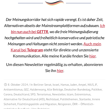
Der Meinungskorridor hat sich rapide verengt. Es ist daher Zeit,
Alternativen abseits der Mainstreamplattformen aufzubauen.
Ich
bin nun auch bei
GETTR
, wo die freie Meinungsäußerung
hochgehalten wird und freiheitlich-konservative und patriotische
Meinungen und Haltungen nicht zensiert werden.
Auch mein
Kanal bei
Telegram
steht für direkte und unzensierte
Kommunikation. Alle meine Kanäle finden Sie
hier
.
Um diesen Newsletter regelmäßig zu erhalten, abonnieren
Sie ihn
hier
.
8. Oktober 2024
/ In
Berliner Senat
,
Israel
,
Hamas
,
Juden
,
Ampel
,
NIUS
,
JF
,
Antisemitismus
,
GEZ
,
Haldenwang
,
Alle Beiträge
,
Deutscher Bundestag
,
Politiker
,
Corona
,
Deutschland
,
SPD
,
Terrorismus
,
Newsletter
,
Islam
,
Extremismus
,
Alternative für Deutschland (AfD)
,
Rechtstaat
,
Politikthemen
,
Startseite
,
Innere
Sicherheit
,
Flüchtlingspolitik und Migration
,
Religionen
,
ÖRR – Öffentlich-
rechtlicher Rundfunk
/ Von
Redaktion