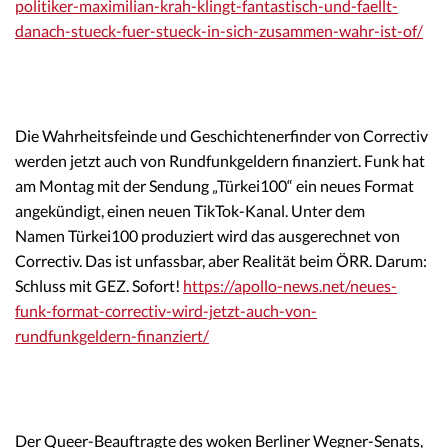
politiker-maximilian-krah-klingt-fantastisch-und-faellt-
danach-stueck-fuer-stueck-in-sich-zusammen-wahr-ist-of/
Die Wahrheitsfeinde und Geschichtenerfinder von Correctiv
werden jetzt auch von Rundfunkgeldern finanziert. Funk hat
am Montag mit der Sendung „Türkei100“ ein neues Format
angekündigt, einen neuen TikTok-Kanal. Unter dem
Namen Türkei100 produziert wird das ausgerechnet von
Correctiv. Das ist unfassbar, aber Realität beim ÖRR. Darum:
Schluss mit GEZ. Sofort!
https://apollo-news.net/neues-
funk-format-correctiv-wird-jetzt-auch-von-
rundfunkgeldern-finanziert/
Der Queer-Beauftragte des woken Berliner Wegner-Senats,