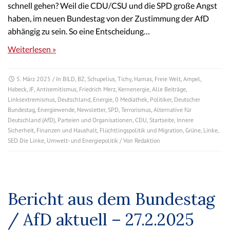
schnell gehen? Weil die CDU/CSU und die SPD große Angst
haben, im neuen Bundestag von der Zustimmung der AfD
abhängig zu sein. So eine Entscheidung…
Weiterlesen »
5. März 2025
/ In
BILD
,
BZ
,
Schupelius
,
Tichy
,
Hamas
,
Freie Welt
,
Ampel
,
Habeck
,
JF
,
Antisemitismus
,
Friedrich Merz
,
Kernenergie
,
Alle Beiträge
,
Linksextremismus
,
Deutschland
,
Energie
,
0 Mediathek
,
Politiker
,
Deutscher
Bundestag
,
Energiewende
,
Newsletter
,
SPD
,
Terrorismus
,
Alternative für
Deutschland (AfD)
,
Parteien und Organisationen
,
CDU
,
Startseite
,
Innere
Sicherheit
,
Finanzen und Haushalt
,
Flüchtlingspolitik und Migration
,
Grüne
,
Linke
,
SED Die Linke
,
Umwelt- und Energiepolitik
/ Von
Redaktion
Bericht aus dem Bundestag
/ AfD aktuell – 27.2.2025