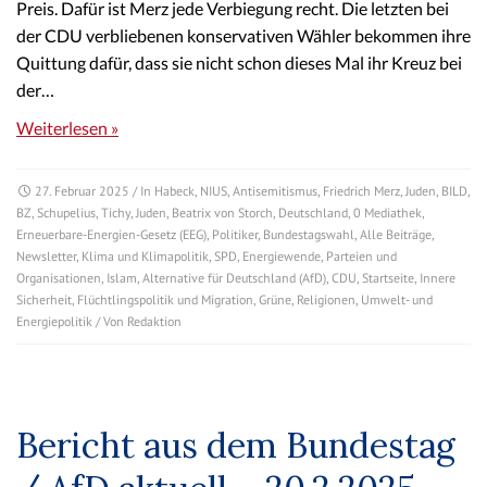
Preis. Dafür ist Merz jede Verbiegung recht. Die letzten bei
der CDU verbliebenen konservativen Wähler bekommen ihre
Quittung dafür, dass sie nicht schon dieses Mal ihr Kreuz bei
der…
Weiterlesen »
27. Februar 2025
/ In
Habeck
,
NIUS
,
Antisemitismus
,
Friedrich Merz
,
Juden
,
BILD
,
BZ
,
Schupelius
,
Tichy
,
Juden
,
Beatrix von Storch
,
Deutschland
,
0 Mediathek
,
Erneuerbare-Energien-Gesetz (EEG)
,
Politiker
,
Bundestagswahl
,
Alle Beiträge
,
Newsletter
,
Klima und Klimapolitik
,
SPD
,
Energiewende
,
Parteien und
Organisationen
,
Islam
,
Alternative für Deutschland (AfD)
,
CDU
,
Startseite
,
Innere
Sicherheit
,
Flüchtlingspolitik und Migration
,
Grüne
,
Religionen
,
Umwelt- und
Energiepolitik
/ Von
Redaktion
Bericht aus dem Bundestag