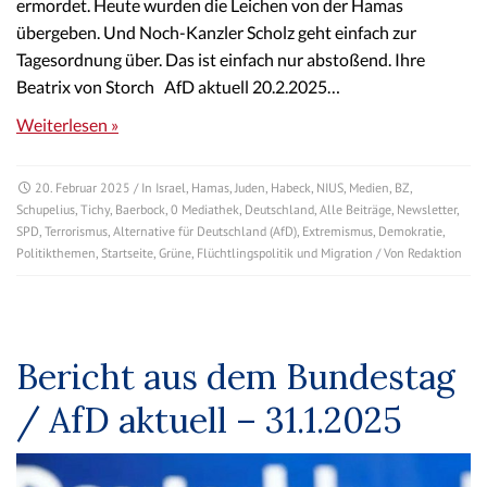
ermordet. Heute wurden die Leichen von der Hamas
übergeben. Und Noch-Kanzler Scholz geht einfach zur
Tagesordnung über. Das ist einfach nur abstoßend. Ihre
Beatrix von Storch AfD aktuell 20.2.2025…
Weiterlesen »
20. Februar 2025
/ In
Israel
,
Hamas
,
Juden
,
Habeck
,
NIUS
,
Medien
,
BZ
,
Schupelius
,
Tichy
,
Baerbock
,
0 Mediathek
,
Deutschland
,
Alle Beiträge
,
Newsletter
,
SPD
,
Terrorismus
,
Alternative für Deutschland (AfD)
,
Extremismus
,
Demokratie
,
Politikthemen
,
Startseite
,
Grüne
,
Flüchtlingspolitik und Migration
/ Von
Redaktion
Bericht aus dem Bundestag
/ AfD aktuell – 31.1.2025