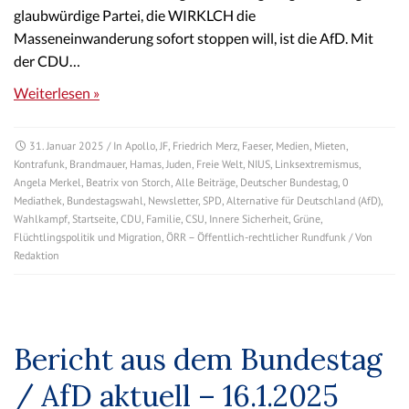
glaubwürdige Partei, die WIRKLCH die
Masseneinwanderung sofort stoppen will, ist die AfD. Mit
der CDU…
Weiterlesen »
31. Januar 2025
/ In
Apollo
,
JF
,
Friedrich Merz
,
Faeser
,
Medien
,
Mieten
,
Kontrafunk
,
Brandmauer
,
Hamas
,
Juden
,
Freie Welt
,
NIUS
,
Linksextremismus
,
Angela Merkel
,
Beatrix von Storch
,
Alle Beiträge
,
Deutscher Bundestag
,
0
Mediathek
,
Bundestagswahl
,
Newsletter
,
SPD
,
Alternative für Deutschland (AfD)
,
Wahlkampf
,
Startseite
,
CDU
,
Familie
,
CSU
,
Innere Sicherheit
,
Grüne
,
Flüchtlingspolitik und Migration
,
ÖRR – Öffentlich-rechtlicher Rundfunk
/ Von
Redaktion
Bericht aus dem Bundestag
/ AfD aktuell – 16.1.2025