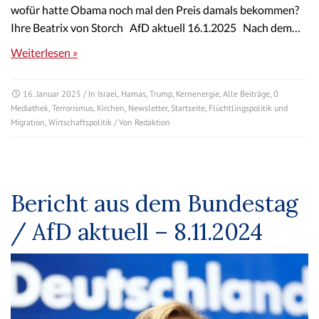
wofür hatte Obama noch mal den Preis damals bekommen?
Ihre Beatrix von Storch AfD aktuell 16.1.2025 Nach dem…
Weiterlesen »
16. Januar 2025
/ In
Israel
,
Hamas
,
Trump
,
Kernenergie
,
Alle Beiträge
,
0
Mediathek
,
Terrorismus
,
Kirchen
,
Newsletter
,
Startseite
,
Flüchtlingspolitik und
Migration
,
Wirtschaftspolitik
/ Von
Redaktion
Bericht aus dem Bundestag
/ AfD aktuell – 8.11.2024