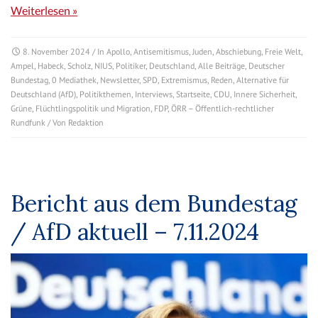
Weiterlesen »
8. November 2024
/ In
Apollo
,
Antisemitismus
,
Juden
,
Abschiebung
,
Freie Welt
,
Ampel
,
Habeck
,
Scholz
,
NIUS
,
Politiker
,
Deutschland
,
Alle Beiträge
,
Deutscher
Bundestag
,
0 Mediathek
,
Newsletter
,
SPD
,
Extremismus
,
Reden
,
Alternative für
Deutschland (AfD)
,
Politikthemen
,
Interviews
,
Startseite
,
CDU
,
Innere Sicherheit
,
Grüne
,
Flüchtlingspolitik und Migration
,
FDP
,
ÖRR – Öffentlich-rechtlicher
Rundfunk
/ Von
Redaktion
Bericht aus dem Bundestag
/ AfD aktuell – 7.11.2024