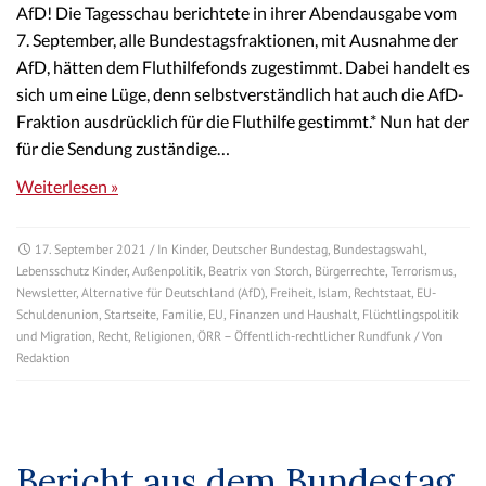
AfD! Die Tagesschau berichtete in ihrer Abendausgabe vom
7. September, alle Bundestagsfraktionen, mit Ausnahme der
AfD, hätten dem Fluthilfefonds zugestimmt. Dabei handelt es
sich um eine Lüge, denn selbstverständlich hat auch die AfD-
Fraktion ausdrücklich für die Fluthilfe gestimmt.* Nun hat der
für die Sendung zuständige…
Weiterlesen »
17. September 2021
/ In
Kinder
,
Deutscher Bundestag
,
Bundestagswahl
,
Lebensschutz Kinder
,
Außenpolitik
,
Beatrix von Storch
,
Bürgerrechte
,
Terrorismus
,
Newsletter
,
Alternative für Deutschland (AfD)
,
Freiheit
,
Islam
,
Rechtstaat
,
EU-
Schuldenunion
,
Startseite
,
Familie
,
EU
,
Finanzen und Haushalt
,
Flüchtlingspolitik
und Migration
,
Recht
,
Religionen
,
ÖRR – Öffentlich-rechtlicher Rundfunk
/ Von
Redaktion
Bericht aus dem Bundestag