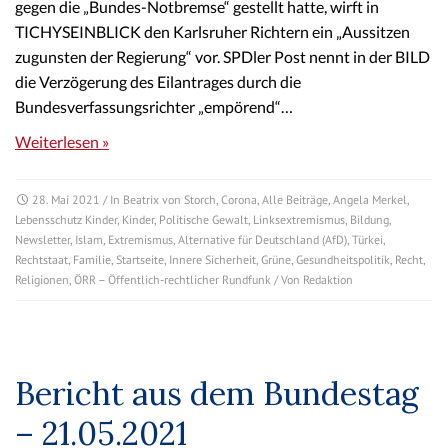
gegen die „Bundes-Notbremse“ gestellt hatte, wirft in
TICHYSEINBLICK den Karlsruher Richtern ein „Aussitzen
zugunsten der Regierung“ vor. SPDler Post nennt in der BILD
die Verzögerung des Eilantrages durch die
Bundesverfassungsrichter „empörend“…
Weiterlesen »
28. Mai 2021
/ In
Beatrix von Storch
,
Corona
,
Alle Beiträge
,
Angela Merkel
,
Lebensschutz Kinder
,
Kinder
,
Politische Gewalt
,
Linksextremismus
,
Bildung
,
Newsletter
,
Islam
,
Extremismus
,
Alternative für Deutschland (AfD)
,
Türkei
,
Rechtstaat
,
Familie
,
Startseite
,
Innere Sicherheit
,
Grüne
,
Gesundheitspolitik
,
Recht
,
Religionen
,
ÖRR – Öffentlich-rechtlicher Rundfunk
/ Von
Redaktion
Bericht aus dem Bundestag
– 21.05.2021