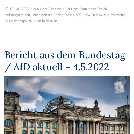
10. Mai 2022
/ In
Äußere Sicherheit
,
Politiker
,
Beatrix von Storch
,
Meinungsfreiheit
,
Lebensschutz Kinder
,
Corona
,
SPD
,
USA
,
Demokratie
,
Startseite
,
Gesundheitspolitik
/ Von
Redaktion
Bericht aus dem Bundestag
/ AfD aktuell – 4.5.2022