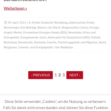
Weiterlesen »
30. April 2021
/ In
Kinder
,
Deutscher Bundestag
,
Lebensschutz Kinder
,
Kernenergie
,
Alle Beiträge
,
Beatrix von Storch
,
Bürgerrechte
,
Corona
,
Energie
,
Angela Merkel
,
Erneuerbare-Energien-Gesetz (EEG)
,
Newsletter
,
Klima und
Klimapolitik
,
Energiewende
,
Islam
,
Alternative für Deutschland (AfD)
,
Freiheit
,
Rechtstaat
,
Demokratie
,
Startseite
,
Familie
,
Flüchtlingspolitik und Migration
,
Recht
,
Religionen
,
Umwelt- und Energiepolitik
/ Von
Redaktion
1
2
3
‹ PREVIOUS
NEXT ›
Diese Seite verwendet „Cookies“, um die Nutzung zu verbessern.
Falls Sie damit nicht einverstanden sind, können Sie diese Funktion