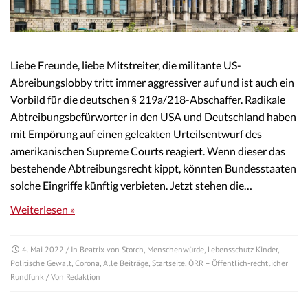
Liebe Freunde, liebe Mitstreiter, die militante US-
Abreibungslobby tritt immer aggressiver auf und ist auch ein
Vorbild für die deutschen § 219a/218-Abschaffer. Radikale
Abtreibungsbefürworter in den USA und Deutschland haben
mit Empörung auf einen geleakten Urteilsentwurf des
amerikanischen Supreme Courts reagiert. Wenn dieser das
bestehende Abtreibungsrecht kippt, könnten Bundesstaaten
solche Eingriffe künftig verbieten. Jetzt stehen die…
Weiterlesen »
4. Mai 2022
/ In
Beatrix von Storch
,
Menschenwürde
,
Lebensschutz Kinder
,
Politische Gewalt
,
Corona
,
Alle Beiträge
,
Startseite
,
ÖRR – Öffentlich-rechtlicher
Rundfunk
/ Von
Redaktion