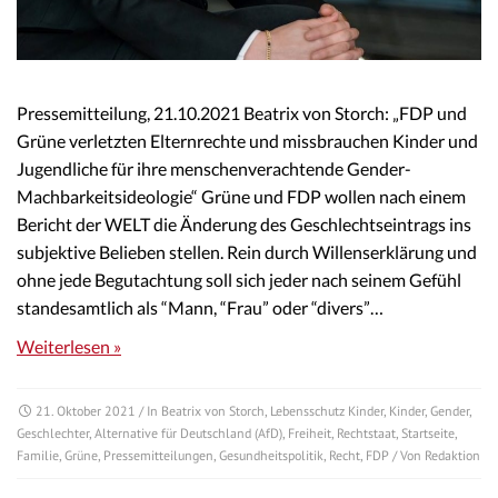
Pressemitteilung, 21.10.2021 Beatrix von Storch: „FDP und
Grüne verletzten Elternrechte und missbrauchen Kinder und
Jugendliche für ihre menschenverachtende Gender-
Machbarkeitsideologie“ Grüne und FDP wollen nach einem
Bericht der WELT die Änderung des Geschlechtseintrags ins
subjektive Belieben stellen. Rein durch Willenserklärung und
ohne jede Begutachtung soll sich jeder nach seinem Gefühl
standesamtlich als “Mann, “Frau” oder “divers”…
Weiterlesen »
21. Oktober 2021
/ In
Beatrix von Storch
,
Lebensschutz Kinder
,
Kinder
,
Gender
,
Geschlechter
,
Alternative für Deutschland (AfD)
,
Freiheit
,
Rechtstaat
,
Startseite
,
Familie
,
Grüne
,
Pressemitteilungen
,
Gesundheitspolitik
,
Recht
,
FDP
/ Von
Redaktion