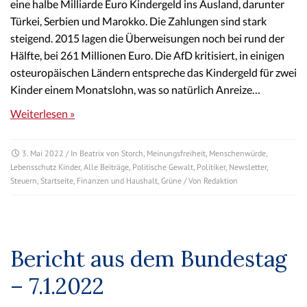
eine halbe Milliarde Euro Kindergeld ins Ausland, darunter
Türkei, Serbien und Marokko. Die Zahlungen sind stark
steigend. 2015 lagen die Überweisungen noch bei rund der
Hälfte, bei 261 Millionen Euro. Die AfD kritisiert, in einigen
osteuropäischen Ländern entspreche das Kindergeld für zwei
Kinder einem Monatslohn, was so natürlich Anreize…
Weiterlesen »
3. Mai 2022
/ In
Beatrix von Storch
,
Meinungsfreiheit
,
Menschenwürde
,
Lebensschutz Kinder
,
Alle Beiträge
,
Politische Gewalt
,
Politiker
,
Newsletter
,
Steuern
,
Startseite
,
Finanzen und Haushalt
,
Grüne
/ Von
Redaktion
Bericht aus dem Bundestag
– 7.1.2022