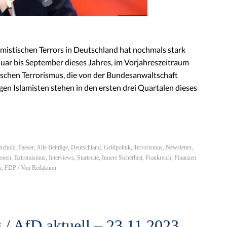
lamistischen Terrors in Deutschland hat nochmals stark
uar bis September dieses Jahres, im Vorjahreszeitraum
ischen Terrorismus, die von der Bundesanwaltschaft
gen Islamisten stehen in den ersten drei Quartalen dieses
Scholz
,
Faeser
,
Alle Beiträge
,
Deutschland
,
Geldpolitik
,
Terrorismus
,
Newsletter
,
ionen
,
Extremismus
,
Interviews
,
Startseite
,
Innere Sicherheit
,
Frankreich
,
Finanzen
k
,
FDP
/ Von
Redaktion
 / AfD aktuell – 23.11.2023