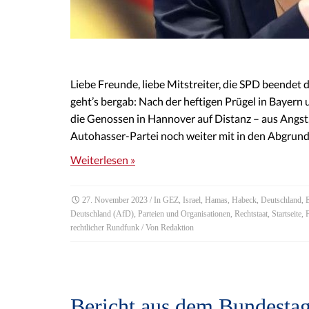
Liebe Freunde, liebe Mitstreiter, die SPD beendet
geht’s bergab: Nach der heftigen Prügel in Baye
die Genossen in Hannover auf Distanz – aus Angst, 
Autohasser-Partei noch weiter mit in den Abgrun
Weiterlesen »
27. November 2023
/ In
GEZ
,
Israel
,
Hamas
,
Habeck
,
Deutschland
,
Deutschland (AfD)
,
Parteien und Organisationen
,
Rechtstaat
,
Startseite
,
rechtlicher Rundfunk
/ Von
Redaktion
Bericht aus dem Bundestag