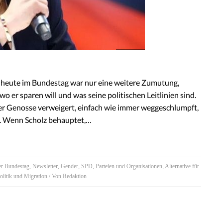
de heute im Bundestag war nur eine weitere Zumutung,
o er sparen will und was seine politischen Leitlinien sind.
er Genosse verweigert, einfach wie immer weggeschlumpft,
. Wenn Scholz behauptet,…
er Bundestag
,
Newsletter
,
Gender
,
SPD
,
Parteien und Organisationen
,
Alternative für
olitik und Migration
/ Von
Redaktion