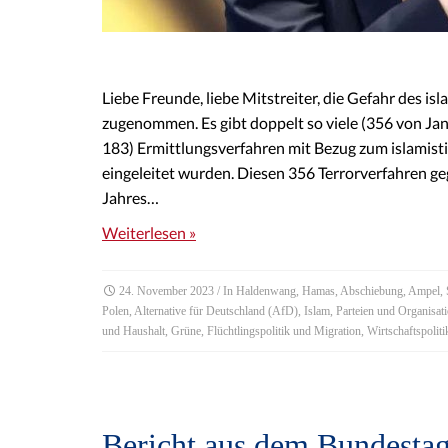
Liebe Freunde, liebe Mitstreiter, die Gefahr des is
zugenommen. Es gibt doppelt so viele (356 von Jan
183) Ermittlungsverfahren mit Bezug zum islamist
eingeleitet wurden. Diesen 356 Terrorverfahren ge
Jahres…
Weiterlesen »
24. November 2023
/ In
Haldenwang
,
Hamas
,
Abschiebung
,
Ampel
,
Polen
,
Alternative für Deutschland (AfD)
,
Islam
,
Parteien und Organisat
und Haushalt
,
Grüne
,
Flüchtlingspolitik und Migration
,
Wirtschaftspoliti
Bericht aus dem Bundestag