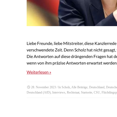
Liebe Freunde, liebe Mitstreiter, diese Kanzlerre
verschwendete Zeit. Denn Scholz hat nicht gesagt, w
Die Antworten auf diese drängenden Fragen hat d
wenn von ihm präzise Antworten erwartet werden
Weiterlesen »
28. November 2023
/ In
Scholz
,
Alle Beiträge
,
Deutschland
,
Deutsch
Deutschland (AfD)
,
Interviews
,
Rechtstaat
,
Startseite
,
CSU
,
Flüchtlingsp