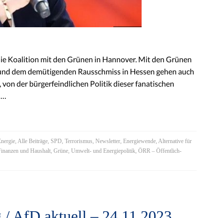
 die Koalition mit den Grünen in Hannover. Mit den Grünen
rn und dem demütigenden Rausschmiss in Hessen gehen auch
von der bürgerfeindlichen Politik dieser fanatischen
d…
Energie
,
Alle Beiträge
,
SPD
,
Terrorismus
,
Newsletter
,
Energiewende
,
Alternative für
Finanzen und Haushalt
,
Grüne
,
Umwelt- und Energiepolitik
,
ÖRR – Öffentlich-
 / AfD aktuell – 24.11.2023