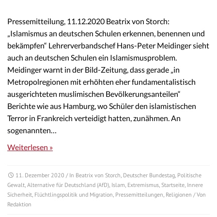
Pressemitteilung, 11.12.2020 Beatrix von Storch:
„Islamismus an deutschen Schulen erkennen, benennen und
bekämpfen“ Lehrerverbandschef Hans-Peter Meidinger sieht
auch an deutschen Schulen ein Islamismusproblem.
Meidinger warnt in der Bild-Zeitung, dass gerade „in
Metropolregionen mit erhöhten eher fundamentalistisch
ausgerichteten muslimischen Bevölkerungsanteilen“
Berichte wie aus Hamburg, wo Schüler den islamistischen
Terror in Frankreich verteidigt hatten, zunähmen. An
sogenannten…
Weiterlesen »
11. Dezember 2020
/ In
Beatrix von Storch
,
Deutscher Bundestag
,
Politische
Gewalt
,
Alternative für Deutschland (AfD)
,
Islam
,
Extremismus
,
Startseite
,
Innere
Sicherheit
,
Flüchtlingspolitik und Migration
,
Pressemitteilungen
,
Religionen
/ Von
Redaktion