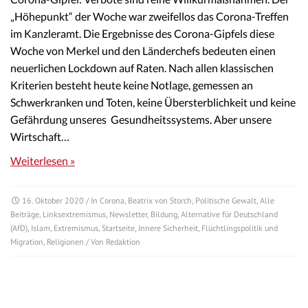
„Höhepunkt“ der Woche war zweifellos das Corona-Treffen
im Kanzleramt. Die Ergebnisse des Corona-Gipfels diese
Woche von Merkel und den Länderchefs bedeuten einen
neuerlichen Lockdown auf Raten. Nach allen klassischen
Kriterien besteht heute keine Notlage, gemessen an
Schwerkranken und Toten, keine Übersterblichkeit und keine
Gefährdung unseres Gesundheitssystems. Aber unsere
Wirtschaft…
Weiterlesen »
16. Oktober 2020
/ In
Corona
,
Beatrix von Storch
,
Politische Gewalt
,
Alle
Beiträge
,
Linksextremismus
,
Newsletter
,
Bildung
,
Alternative für Deutschland
(AfD)
,
Islam
,
Extremismus
,
Startseite
,
Innere Sicherheit
,
Flüchtlingspolitik und
Migration
,
Religionen
/ Von
Redaktion