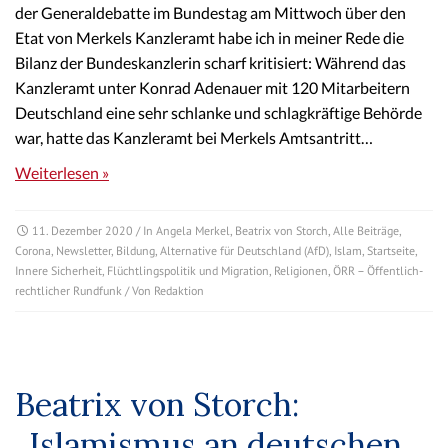
der Generaldebatte im Bundestag am Mittwoch über den
Etat von Merkels Kanzleramt habe ich in meiner Rede die
Bilanz der Bundeskanzlerin scharf kritisiert: Während das
Kanzleramt unter Konrad Adenauer mit 120 Mitarbeitern
Deutschland eine sehr schlanke und schlagkräftige Behörde
war, hatte das Kanzleramt bei Merkels Amtsantritt…
Weiterlesen »
11. Dezember 2020
/ In
Angela Merkel
,
Beatrix von Storch
,
Alle Beiträge
,
Corona
,
Newsletter
,
Bildung
,
Alternative für Deutschland (AfD)
,
Islam
,
Startseite
,
Innere Sicherheit
,
Flüchtlingspolitik und Migration
,
Religionen
,
ÖRR – Öffentlich-
rechtlicher Rundfunk
/ Von
Redaktion
Beatrix von Storch:
„Islamismus an deutschen