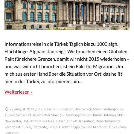
Informationsreise in die Türkei: Täglich bis zu 1000 afgh.
Flüchtlinge. Afghanistan zeigt: Wir brauchen einen Globalen
Pakt für sichere Grenzen, damit wir nicht 2015 wiederholen –
und was wir nicht brauchen, ist ein Pakt für Migration. Um
mich aus erster Hand über die Situation vor Ort, das heißt
hier in der Türkei, zu informieren, bin…
Weiterlesen »
27. August 2021
/ In
Deutscher Bundestag
,
Beatrix von Storch
,
Außenpolitik
,
Äußere Sicherheit
,
Islamischer Staat (IS)
,
Meinungsfreiheit
,
Kinder
,
Bildung
,
SPD
,
Newsletter
,
USA
,
Alternative für Deutschland (AfD)
,
Freiheit
,
Menschenrechte
,
Rechtstaat
,
Türkei
,
Startseite
,
Grüne
,
Flüchtlingspolitik und Migration
,
Linke
/ Von
Redaktion