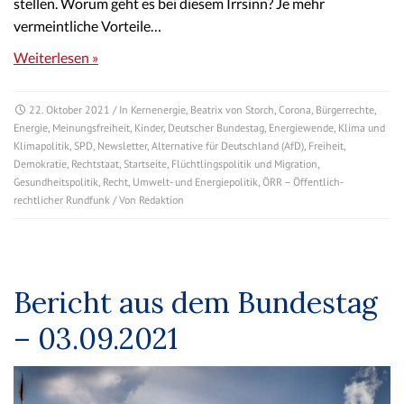
stellen. Worum geht es bei diesem Irrsinn? Je mehr
vermeintliche Vorteile…
Weiterlesen »
22. Oktober 2021
/ In
Kernenergie
,
Beatrix von Storch
,
Corona
,
Bürgerrechte
,
Energie
,
Meinungsfreiheit
,
Kinder
,
Deutscher Bundestag
,
Energiewende
,
Klima und
Klimapolitik
,
SPD
,
Newsletter
,
Alternative für Deutschland (AfD)
,
Freiheit
,
Demokratie
,
Rechtstaat
,
Startseite
,
Flüchtlingspolitik und Migration
,
Gesundheitspolitik
,
Recht
,
Umwelt- und Energiepolitik
,
ÖRR – Öffentlich-
rechtlicher Rundfunk
/ Von
Redaktion
Bericht aus dem Bundestag
– 03.09.2021