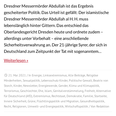
Dresdner Messermörder Abdullah ist das Ergebnis
gescheiterter Politik. Das Urteil ist gefällt: Der islamistische
Dresdner Messermörder Abdullah al H. H. muss
lebenslänglich hinter Gittern. Das entschied das
Oberlandesgericht Dresden heute und ordnete zudem –
allerdings unter Vorbehalt – eine anschließende
Sicherheitsverwahrung an. Der 21-jährige Syrer, der sich in
Deutschland zum Zeitpunkt der Tat mit sogenanntem…
Weiterlesen »
21. Mai 2021
/ In
Energie
,
Linksextremismus
,
Alle Beiträge
,
Religiöse
Minderheiten
,
Sexualpolitik
,
Lebensschutz Kinder
,
Politische Gewalt
,
Beatrix von
Storch
,
Kinder
,
Newsletter
,
Energiewende
,
Gender
,
Klima und Klimapolitik
,
Terrorismus
,
Geschlechter
,
Ehe
,
Islam
,
Genitalverstümmelung
,
Freiheit
,
Alternative
für Deutschland (AfD)
,
Extremismus
,
Rechtstaat
,
Demokratie
,
Familie
,
Startseite
,
Innere Sicherheit
,
Grüne
,
Flüchtlingspolitik und Migration
,
Gesundheitspolitik
,
Recht
,
Religionen
,
Umwelt- und Energiepolitik
,
Wirtschaftspolitik
/ Von
Redaktion