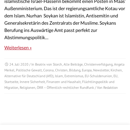
islamistische Israel-Hasserin bekommt einen Posten in Maas’
Außenministerium. Das ist der regierungsamtliche Kotau vor
dem Islam. Nurhan Soykan ist Islamistin, Antisemitin und
Generalsekretärin des Zentralrats der Muslime. Soykans
Berufung ins Auswärtige Amt passt perfekt zur
Abstimmungspolitik…
Weiterlesen »
24. Juli 2020
/ In
Beatrix von Storch
,
Alle Beiträge
,
Christenverfolgung
,
Angela
Merkel
,
Politische Gewalt
,
Corona
,
Christen
,
Bildung
,
Europa
,
Newsletter
,
Kirchen
,
Alternative für Deutschland (AfD)
,
Islam
,
Extremismus
,
EU-Schuldenunion
,
EU
,
Startseite
,
Innere Sicherheit
,
Finanzen und Haushalt
,
Flüchtlingspolitik und
Migration
,
Religionen
,
ÖRR – Öffentlich-rechtlicher Rundfunk
/ Von
Redaktion