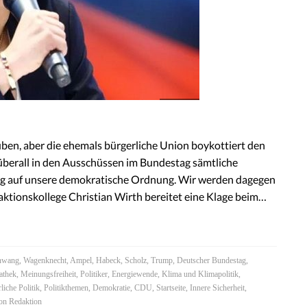
lauben, aber die ehemals bürgerliche Union boykottiert den
überall in den Ausschüssen im Bundestag sämtliche
lag auf unsere demokratische Ordnung. Wir werden dagegen
aktionskollege Christian Wirth bereitet eine Klage beim…
nwang
,
Wagenknecht
,
Ampel
,
Habeck
,
Scholz
,
Trump
,
Deutscher Bundestag
,
athek
,
Meinungsfreiheit
,
Politiker
,
Energiewende
,
Klima und Klimapolitik
,
liche Politik
,
Politikthemen
,
Demokratie
,
CDU
,
Startseite
,
Innere Sicherheit
,
Von
Redaktion