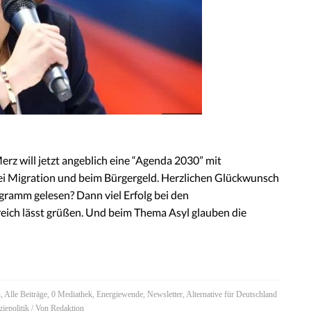
erz will jetzt angeblich eine “Agenda 2030” mit
ei Migration und beim Bürgergeld. Herzlichen Glückwunsch
gramm gelesen? Dann viel Erfolg bei den
eich lässt grüßen. Und beim Thema Asyl glauben die
h
,
Alle Beiträge
,
0 Mediathek
,
Energiewende
,
Newsletter
,
Alternative für Deutschland
iepolitik
/ Von
Redaktion