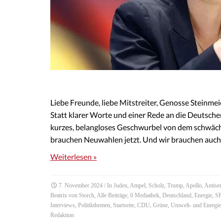
Liebe Freunde, liebe Mitstreiter, Genosse Steinme
Statt klarer Worte und einer Rede an die Deutsche
kurzes, belangloses Geschwurbel von dem schwäch
brauchen Neuwahlen jetzt. Und wir brauchen auch
Weiterlesen »
7. November 2024
/ In
Juden
,
Ampel
,
Scholz
,
Trump
,
Apollo
,
Antise
Beatrix von Storch
,
Alle Beiträge
,
0 Mediathek
,
Deutschland
,
Energie
,
S
Interviews
,
Politikthemen
,
Startseite
,
CDU
,
Grüne
,
Umwelt- und Energiep
Redaktion