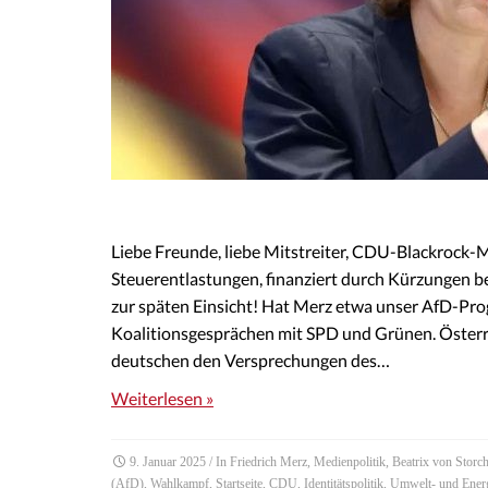
Liebe Freunde, liebe Mitstreiter, CDU-Blackrock-M
Steuerentlastungen, finanziert durch Kürzungen b
zur späten Einsicht! Hat Merz etwa unser AfD-Pro
Koalitionsgesprächen mit SPD und Grünen. Österr
deutschen den Versprechungen des…
Weiterlesen »
9. Januar 2025
/ In
Friedrich Merz
,
Medienpolitik
,
Beatrix von Storc
(AfD)
,
Wahlkampf
,
Startseite
,
CDU
,
Identitätspolitik
,
Umwelt- und Energ