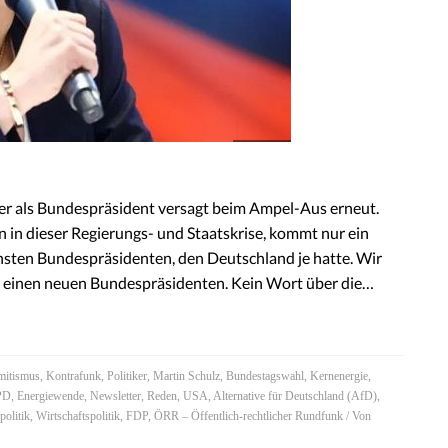
ier als Bundespräsident versagt beim Ampel-Aus erneut.
n in dieser Regierungs- und Staatskrise, kommt nur ein
sten Bundespräsidenten, den Deutschland je hatte. Wir
 einen neuen Bundespräsidenten. Kein Wort über die…
mitismus
,
Kontrafunk
,
Politiker
,
Martin Schulz
,
Bundestagswahl
,
Kernenergie
,
PD
,
Energiewende
,
Newsletter
,
Reden
,
USA
,
Alternative für Deutschland (AfD)
,
olitik
,
Wirtschaftspolitik
,
FDP
,
ÖRR – Öffentlich-rechtlicher Rundfunk
/ Von