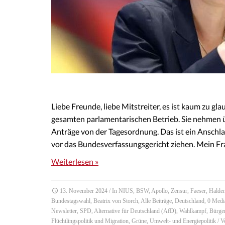
Liebe Freunde, liebe Mitstreiter, es ist kaum zu g
gesamten parlamentarischen Betrieb. Sie nehmen 
Anträge von der Tagesordnung. Das ist ein Ansch
vor das Bundesverfassungsgericht ziehen. Mein Fr
Weiterlesen »
13. November 2024
/ In
NIUS
,
BSW
,
Apollo
,
Zensur
,
Faeser
,
Halde
Bundestagswahl
,
Beatrix von Storch
,
Alle Beiträge
,
Deutschland
,
0 Medi
Newsletter
,
SPD
,
Alternative für Deutschland (AfD)
,
Wahlkampf
,
Bürger
Flüchtlingspolitik und Migration
,
Grüne
,
Umwelt- und Energiepolitik
/ 