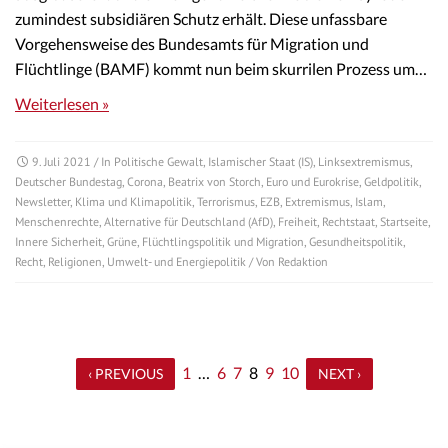
zumindest subsidiären Schutz erhält. Diese unfassbare
Vorgehensweise des Bundesamts für Migration und
Flüchtlinge (BAMF) kommt nun beim skurrilen Prozess um…
Weiterlesen »
9. Juli 2021
/ In
Politische Gewalt
,
Islamischer Staat (IS)
,
Linksextremismus
,
Deutscher Bundestag
,
Corona
,
Beatrix von Storch
,
Euro und Eurokrise
,
Geldpolitik
,
Newsletter
,
Klima und Klimapolitik
,
Terrorismus
,
EZB
,
Extremismus
,
Islam
,
Menschenrechte
,
Alternative für Deutschland (AfD)
,
Freiheit
,
Rechtstaat
,
Startseite
,
Innere Sicherheit
,
Grüne
,
Flüchtlingspolitik und Migration
,
Gesundheitspolitik
,
Recht
,
Religionen
,
Umwelt- und Energiepolitik
/ Von
Redaktion
1
…
6
7
8
9
10
‹ PREVIOUS
NEXT ›