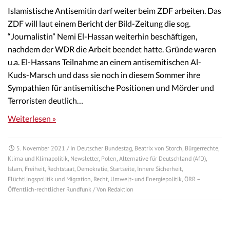
Islamistische Antisemitin darf weiter beim ZDF arbeiten. Das
ZDF will laut einem Bericht der Bild-Zeitung die sog.
“Journalistin” Nemi El-Hassan weiterhin beschäftigen,
nachdem der WDR die Arbeit beendet hatte. Gründe waren
u.a. El-Hassans Teilnahme an einem antisemitischen Al-
Kuds-Marsch und dass sie noch in diesem Sommer ihre
Sympathien für antisemitische Positionen und Mörder und
Terroristen deutlich…
Weiterlesen »
5. November 2021
/ In
Deutscher Bundestag
,
Beatrix von Storch
,
Bürgerrechte
,
Klima und Klimapolitik
,
Newsletter
,
Polen
,
Alternative für Deutschland (AfD)
,
Islam
,
Freiheit
,
Rechtstaat
,
Demokratie
,
Startseite
,
Innere Sicherheit
,
Flüchtlingspolitik und Migration
,
Recht
,
Umwelt- und Energiepolitik
,
ÖRR –
Öffentlich-rechtlicher Rundfunk
/ Von
Redaktion