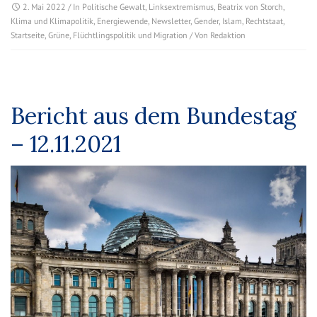
2. Mai 2022
/ In
Politische Gewalt
,
Linksextremismus
,
Beatrix von Storch
,
Klima und Klimapolitik
,
Energiewende
,
Newsletter
,
Gender
,
Islam
,
Rechtstaat
,
Startseite
,
Grüne
,
Flüchtlingspolitik und Migration
/ Von
Redaktion
Bericht aus dem Bundestag
– 12.11.2021