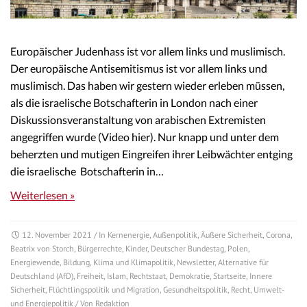
Europäischer Judenhass ist vor allem links und muslimisch.
Der europäische Antisemitismus ist vor allem links und
muslimisch. Das haben wir gestern wieder erleben müssen,
als die israelische Botschafterin in London nach einer
Diskussionsveranstaltung von arabischen Extremisten
angegriffen wurde (Video hier). Nur knapp und unter dem
beherzten und mutigen Eingreifen ihrer Leibwächter entging
die israelische Botschafterin in…
Weiterlesen »
12. November 2021
/ In
Kernenergie
,
Außenpolitik
,
Äußere Sicherheit
,
Corona
,
Beatrix von Storch
,
Bürgerrechte
,
Kinder
,
Deutscher Bundestag
,
Polen
,
Energiewende
,
Bildung
,
Klima und Klimapolitik
,
Newsletter
,
Alternative für
Deutschland (AfD)
,
Freiheit
,
Islam
,
Rechtstaat
,
Demokratie
,
Startseite
,
Innere
Sicherheit
,
Flüchtlingspolitik und Migration
,
Gesundheitspolitik
,
Recht
,
Umwelt-
und Energiepolitik
/ Von
Redaktion