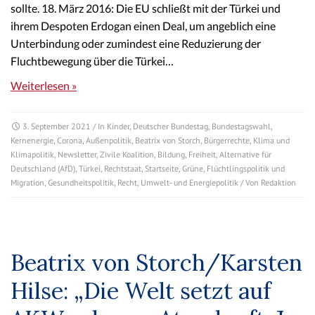
sollte. 18. März 2016: Die EU schließt mit der Türkei und
ihrem Despoten Erdogan einen Deal, um angeblich eine
Unterbindung oder zumindest eine Reduzierung der
Fluchtbewegung über die Türkei…
Weiterlesen »
3. September 2021
/ In
Kinder
,
Deutscher Bundestag
,
Bundestagswahl
,
Kernenergie
,
Corona
,
Außenpolitik
,
Beatrix von Storch
,
Bürgerrechte
,
Klima und
Klimapolitik
,
Newsletter
,
Zivile Koalition
,
Bildung
,
Freiheit
,
Alternative für
Deutschland (AfD)
,
Türkei
,
Rechtstaat
,
Startseite
,
Grüne
,
Flüchtlingspolitik und
Migration
,
Gesundheitspolitik
,
Recht
,
Umwelt- und Energiepolitik
/ Von
Redaktion
Beatrix von Storch/Karsten
Hilse: „Die Welt setzt auf