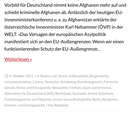
Vorbild für Deutschland nimmt keine Afghanen mehr auf und
schiebt kriminelle Afghanen ab. Anlässlich der heutigen EU-
Innenministerkonferenz u. a. zu Afghanistan erklärte der
österreichische Innenminister Karl Nehammer (ÖVP) in der
WELT: «Das Versagen der europäischen Asylpolitik
manifestiert sich an den EU-Außengrenzen. Wenn wir einen
funktionierenden Schutz der EU-Außengrenze…
Weiterlesen »
8. Oktober 2021
/ In
Beatrix von Storch
,
Außenpolitik
,
Bürgerrechte
,
Linksextremismus
,
Corona
,
Deutscher Bundestag
,
Bundestagswahl
,
Politische
Gewalt
,
Klima und Klimapolitik
,
Newsletter
,
Freiheit
,
Islam
,
Extremismus
,
Alternative für Deutschland (AfD)
,
Rechtstaat
,
Startseite
,
Innere Sicherheit
,
Flüchtlingspolitik und Migration
,
Grüne
,
Gesundheitspolitik
,
Recht
,
Religionen
,
Umwelt- und Energiepolitik
/ Von
Redaktion