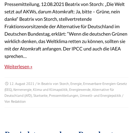
Pressemitteilung, 12.08.2021 Beatrix von Storch: „Die Welt
setzt auf AKWs, darum Atomkraft: Ja, bitte – Grüne, nein
danke“ Beatrix von Storch, stellvertretende
Fraktionsvorsitzende der Alternative für Deutschland im
Deutschen Bundestag, erklärt: “Wenn die deutschen Grünen
wirklich denken, das Weltklima retten zu können, sollten sie
mit der Atomkraft anfangen. Der IPCC und auch die IAEA
sprechen…
Weiterlesen »
12. August 2021
/ In
Beatrix von Storch
,
Energie
,
Erneuerbare-Energien-Gesetz
(EEG)
,
Kernenergie
,
Klima und Klimapolitik
,
Energiewende
,
Alternative für
Deutschland (AfD)
,
Startseite
,
Pressemitteilungen
,
Umwelt- und Energiepolitik
/
Von
Redaktion