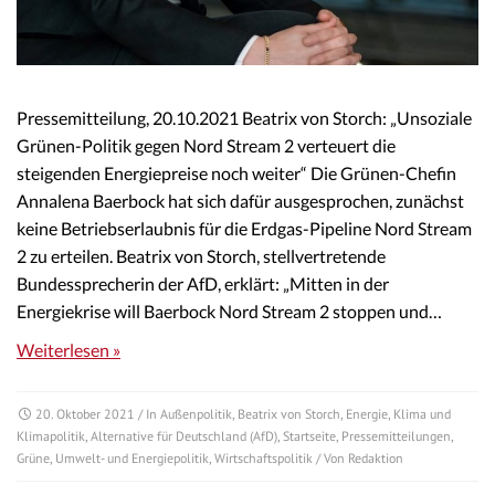
Pressemitteilung, 20.10.2021 Beatrix von Storch: „Unsoziale
Grünen-Politik gegen Nord Stream 2 verteuert die
steigenden Energiepreise noch weiter“ Die Grünen-Chefin
Annalena Baerbock hat sich dafür ausgesprochen, zunächst
keine Betriebserlaubnis für die Erdgas-Pipeline Nord Stream
2 zu erteilen. Beatrix von Storch, stellvertretende
Bundessprecherin der AfD, erklärt: „Mitten in der
Energiekrise will Baerbock Nord Stream 2 stoppen und…
Weiterlesen »
20. Oktober 2021
/ In
Außenpolitik
,
Beatrix von Storch
,
Energie
,
Klima und
Klimapolitik
,
Alternative für Deutschland (AfD)
,
Startseite
,
Pressemitteilungen
,
Grüne
,
Umwelt- und Energiepolitik
,
Wirtschaftspolitik
/ Von
Redaktion