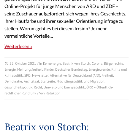
Online-Projekt für junge Menschen von ARD und ZDF –
seine Zuschauer aufgefordert, sich wegen ihres Geschlechts,
ihrer Hautfarbe und ihrer sexueller Orientierung infrage zu
stellen. Worum geht es bei diesem Irrsinn? Je mehr
vermeintliche Vorteile…
Weiterlesen »
22. Oktober 2021
/ In
Kernenergie
,
Beatrix von Storch
,
Corona
,
Bürgerrechte
,
Energie
,
Meinungsfreiheit
,
Kinder
,
Deutscher Bundestag
,
Energiewende
,
Klima und
Klimapolitik
,
SPD
,
Newsletter
,
Alternative für Deutschland (AfD)
,
Freiheit
,
Demokratie
,
Rechtstaat
,
Startseite
,
Flüchtlingspolitik und Migration
,
Gesundheitspolitik
,
Recht
,
Umwelt- und Energiepolitik
,
ÖRR – Öffentlich-
rechtlicher Rundfunk
/ Von
Redaktion
Beatrix von Storch: