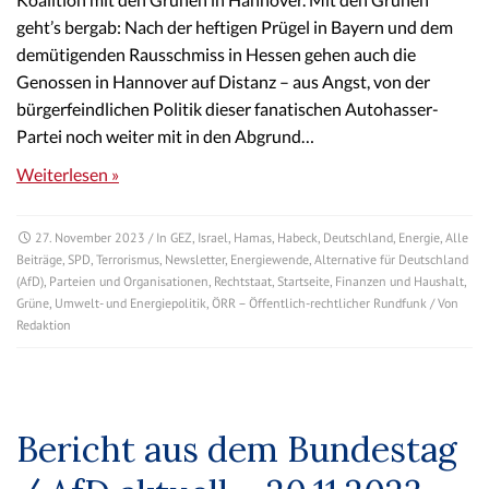
geht’s bergab: Nach der heftigen Prügel in Bayern und dem
demütigenden Rausschmiss in Hessen gehen auch die
Genossen in Hannover auf Distanz – aus Angst, von der
bürgerfeindlichen Politik dieser fanatischen Autohasser-
Partei noch weiter mit in den Abgrund…
Weiterlesen »
27. November 2023
/ In
GEZ
,
Israel
,
Hamas
,
Habeck
,
Deutschland
,
Energie
,
Alle
Beiträge
,
SPD
,
Terrorismus
,
Newsletter
,
Energiewende
,
Alternative für Deutschland
(AfD)
,
Parteien und Organisationen
,
Rechtstaat
,
Startseite
,
Finanzen und Haushalt
,
Grüne
,
Umwelt- und Energiepolitik
,
ÖRR – Öffentlich-rechtlicher Rundfunk
/ Von
Redaktion
Bericht aus dem Bundestag