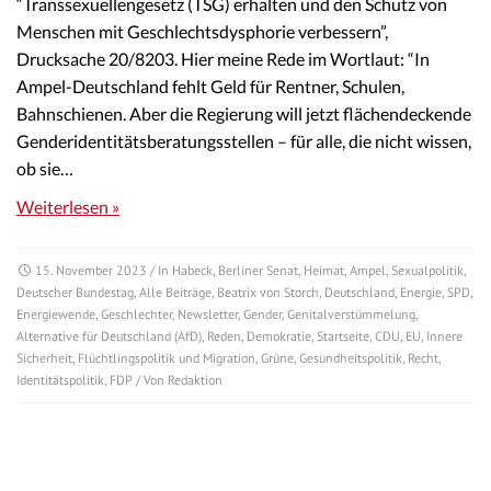
“Transsexuellengesetz (TSG) erhalten und den Schutz von
Menschen mit Geschlechtsdysphorie verbessern”,
Drucksache 20/8203. Hier meine Rede im Wortlaut: “In
Ampel-Deutschland fehlt Geld für Rentner, Schulen,
Bahnschienen. Aber die Regierung will jetzt flächendeckende
Genderidentitätsberatungsstellen – für alle, die nicht wissen,
ob sie…
Weiterlesen »
15. November 2023
/ In
Habeck
,
Berliner Senat
,
Heimat
,
Ampel
,
Sexualpolitik
,
Deutscher Bundestag
,
Alle Beiträge
,
Beatrix von Storch
,
Deutschland
,
Energie
,
SPD
,
Energiewende
,
Geschlechter
,
Newsletter
,
Gender
,
Genitalverstümmelung
,
Alternative für Deutschland (AfD)
,
Reden
,
Demokratie
,
Startseite
,
CDU
,
EU
,
Innere
Sicherheit
,
Flüchtlingspolitik und Migration
,
Grüne
,
Gesundheitspolitik
,
Recht
,
Identitätspolitik
,
FDP
/ Von
Redaktion