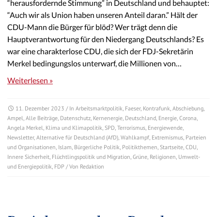
“herausfordernde Stimmung” in Deutschland und behauptet:
“Auch wir als Union haben unseren Anteil daran.” Hält der
CDU-Mann die Bürger für blöd? Wer trägt denn die
Hauptverantwortung für den Niedergang Deutschlands? Es
war eine charakterlose CDU, die sich der FDJ-Sekretärin
Merkel bedingungslos unterwarf, die Millionen von…
Weiterlesen »
11. Dezember 2023
/ In
Arbeitsmarktpolitik
,
Faeser
,
Kontrafunk
,
Abschiebung
,
Ampel
,
Alle Beiträge
,
Datenschutz
,
Kernenergie
,
Deutschland
,
Energie
,
Corona
,
Angela Merkel
,
Klima und Klimapolitik
,
SPD
,
Terrorismus
,
Energiewende
,
Newsletter
,
Alternative für Deutschland (AfD)
,
Wahlkampf
,
Extremismus
,
Parteien
und Organisationen
,
Islam
,
Bürgerliche Politik
,
Politikthemen
,
Startseite
,
CDU
,
Innere Sicherheit
,
Flüchtlingspolitik und Migration
,
Grüne
,
Religionen
,
Umwelt-
und Energiepolitik
,
FDP
/ Von
Redaktion