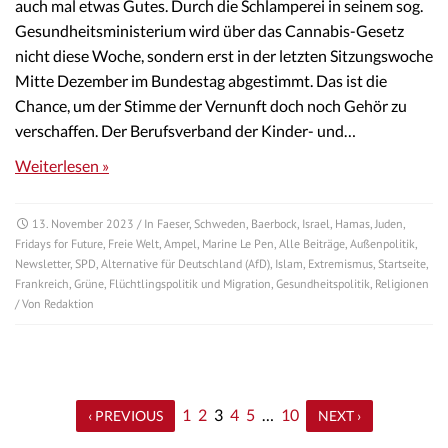
auch mal etwas Gutes. Durch die Schlamperei in seinem sog.
Gesundheitsministerium wird über das Cannabis-Gesetz
nicht diese Woche, sondern erst in der letzten Sitzungswoche
Mitte Dezember im Bundestag abgestimmt. Das ist die
Chance, um der Stimme der Vernunft doch noch Gehör zu
verschaffen. Der Berufsverband der Kinder- und…
Weiterlesen »
13. November 2023
/ In
Faeser
,
Schweden
,
Baerbock
,
Israel
,
Hamas
,
Juden
,
Fridays for Future
,
Freie Welt
,
Ampel
,
Marine Le Pen
,
Alle Beiträge
,
Außenpolitik
,
Newsletter
,
SPD
,
Alternative für Deutschland (AfD)
,
Islam
,
Extremismus
,
Startseite
,
Frankreich
,
Grüne
,
Flüchtlingspolitik und Migration
,
Gesundheitspolitik
,
Religionen
/ Von
Redaktion
1
2
3
4
5
…
10
‹ PREVIOUS
NEXT ›