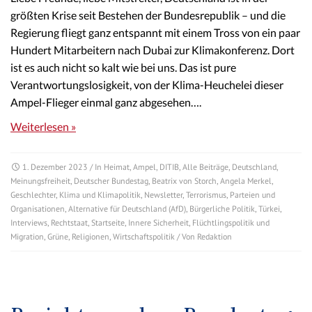
größten Krise seit Bestehen der Bundesrepublik – und die
Regierung fliegt ganz entspannt mit einem Tross von ein paar
Hundert Mitarbeitern nach Dubai zur Klimakonferenz. Dort
ist es auch nicht so kalt wie bei uns. Das ist pure
Verantwortungslosigkeit, von der Klima-Heuchelei dieser
Ampel-Flieger einmal ganz abgesehen….
Weiterlesen »
1. Dezember 2023
/ In
Heimat
,
Ampel
,
DITIB
,
Alle Beiträge
,
Deutschland
,
Meinungsfreiheit
,
Deutscher Bundestag
,
Beatrix von Storch
,
Angela Merkel
,
Geschlechter
,
Klima und Klimapolitik
,
Newsletter
,
Terrorismus
,
Parteien und
Organisationen
,
Alternative für Deutschland (AfD)
,
Bürgerliche Politik
,
Türkei
,
Interviews
,
Rechtstaat
,
Startseite
,
Innere Sicherheit
,
Flüchtlingspolitik und
Migration
,
Grüne
,
Religionen
,
Wirtschaftspolitik
/ Von
Redaktion