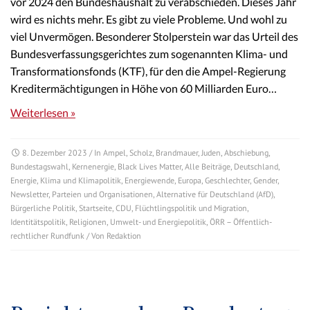
vor 2024 den Bundeshaushalt zu verabschieden. Dieses Jahr
wird es nichts mehr. Es gibt zu viele Probleme. Und wohl zu
viel Unvermögen. Besonderer Stolperstein war das Urteil des
Bundesverfassungsgerichtes zum sogenannten Klima- und
Transformationsfonds (KTF), für den die Ampel-Regierung
Kreditermächtigungen in Höhe von 60 Milliarden Euro…
Weiterlesen »
8. Dezember 2023
/ In
Ampel
,
Scholz
,
Brandmauer
,
Juden
,
Abschiebung
,
Bundestagswahl
,
Kernenergie
,
Black Lives Matter
,
Alle Beiträge
,
Deutschland
,
Energie
,
Klima und Klimapolitik
,
Energiewende
,
Europa
,
Geschlechter
,
Gender
,
Newsletter
,
Parteien und Organisationen
,
Alternative für Deutschland (AfD)
,
Bürgerliche Politik
,
Startseite
,
CDU
,
Flüchtlingspolitik und Migration
,
Identitätspolitik
,
Religionen
,
Umwelt- und Energiepolitik
,
ÖRR – Öffentlich-
rechtlicher Rundfunk
/ Von
Redaktion