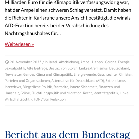
Milliarden Euro für die Klimapolitik verfassungswidrig war,
hat der Ampel einen schweren Schlag versetzt. Damit haben
die Richter in Karlsruhe unsere Ansicht bestätigt, die wir als
AfD-Fraktion bereits bei der Verabschiedung des
Nachtragshaushaltes für…
Weiterlesen »
20. November 2023
/ In
Israel
,
Abschiebung
,
Ampel
,
Habeck
,
Corona
,
Energie
,
Sexualpolitik
,
Alle Beiträge
,
Beatrix von Storch
,
Linksextremismus
,
Deutschland
,
Newsletter
,
Gender
,
Klima und Klimapolitik
,
Energiewende
,
Geschlechter
,
Christen
,
Parteien und Organisationen
,
Alternative für Deutschland (AfD)
,
Extremismus
,
Interviews
,
Bürgerliche Politik
,
Startseite
,
Innere Sicherheit
,
Finanzen und
Haushalt
,
Grüne
,
Flüchtlingspolitik und Migration
,
Recht
,
Identitätspolitik
,
Linke
,
Wirtschaftspolitik
,
FDP
/ Von
Redaktion
Bericht aus dem Bundestag