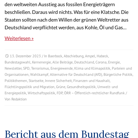
den weltweiten Ausstieg aus fossilen Energieträgern
beschließen. Daraus wird nichts. Was für eine Klatsche. Die
Staaten sollten nach dem Willen der grünen Weltretter aus
Deutschland verpflichtet werden, aus Kohle, Öl und Gas…
Weiterlesen »
13. Dezember 2023
/ In
Baerbock
,
Abschiebung
,
Ampel
,
Habeck
,
Bundestagswahl
,
Kernenergie
,
Alle Beiträge
,
Deutschland
,
Corona
,
Energie
,
Newsletter
,
SPD
,
Terrorismus
,
Energiewende
,
Klima und Klimapolitik
,
Parteien und
Organisationen
,
Wahlkampf
,
Alternative für Deutschland (AfD)
,
Bürgerliche Politik
,
Politikthemen
,
Startseite
,
Innere Sicherheit
,
Finanzen und Haushalt
,
Flüchtlingspolitik und Migration
,
Grüne
,
Gesundheitspolitik
,
Umwelt- und
Energiepolitik
,
Wirtschaftspolitik
,
FDP
,
ÖRR – Öffentlich-rechtlicher Rundfunk
/
Von
Redaktion
Bericht aus dem Bundestag