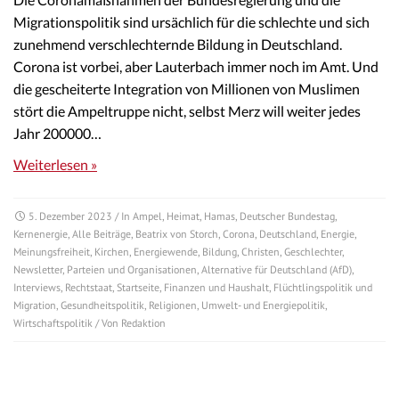
Migrationspolitik sind ursächlich für die schlechte und sich
zunehmend verschlechternde Bildung in Deutschland.
Corona ist vorbei, aber Lauterbach immer noch im Amt. Und
die gescheiterte Integration von Millionen von Muslimen
stört die Ampeltruppe nicht, selbst Merz will weiter jedes
Jahr 200000…
Weiterlesen »
5. Dezember 2023
/ In
Ampel
,
Heimat
,
Hamas
,
Deutscher Bundestag
,
Kernenergie
,
Alle Beiträge
,
Beatrix von Storch
,
Corona
,
Deutschland
,
Energie
,
Meinungsfreiheit
,
Kirchen
,
Energiewende
,
Bildung
,
Christen
,
Geschlechter
,
Newsletter
,
Parteien und Organisationen
,
Alternative für Deutschland (AfD)
,
Interviews
,
Rechtstaat
,
Startseite
,
Finanzen und Haushalt
,
Flüchtlingspolitik und
Migration
,
Gesundheitspolitik
,
Religionen
,
Umwelt- und Energiepolitik
,
Wirtschaftspolitik
/ Von
Redaktion