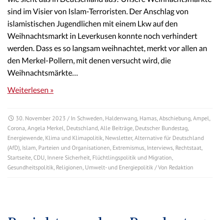
sind im Visier von Islam-Terroristen. Der Anschlag von
islamistischen Jugendlichen mit einem Lkw auf den
Weihnachtsmarkt in Leverkusen konnte noch verhindert
werden. Dass es so langsam weihnachtet, merkt vor allen an
den Merkel-Pollern, mit denen versucht wird, die
Weihnachtsmärkte…
Weiterlesen »
30. November 2023
/ In
Schweden
,
Haldenwang
,
Hamas
,
Abschiebung
,
Ampel
,
Corona
,
Angela Merkel
,
Deutschland
,
Alle Beiträge
,
Deutscher Bundestag
,
Energiewende
,
Klima und Klimapolitik
,
Newsletter
,
Alternative für Deutschland
(AfD)
,
Islam
,
Parteien und Organisationen
,
Extremismus
,
Interviews
,
Rechtstaat
,
Startseite
,
CDU
,
Innere Sicherheit
,
Flüchtlingspolitik und Migration
,
Gesundheitspolitik
,
Religionen
,
Umwelt- und Energiepolitik
/ Von
Redaktion