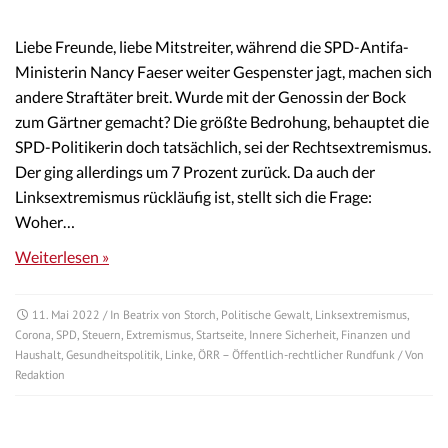
Liebe Freunde, liebe Mitstreiter, während die SPD-Antifa-
Ministerin Nancy Faeser weiter Gespenster jagt, machen sich
andere Straftäter breit. Wurde mit der Genossin der Bock
zum Gärtner gemacht? Die größte Bedrohung, behauptet die
SPD-Politikerin doch tatsächlich, sei der Rechtsextremismus.
Der ging allerdings um 7 Prozent zurück. Da auch der
Linksextremismus rückläufig ist, stellt sich die Frage:
Woher…
Weiterlesen »
11. Mai 2022
/ In
Beatrix von Storch
,
Politische Gewalt
,
Linksextremismus
,
Corona
,
SPD
,
Steuern
,
Extremismus
,
Startseite
,
Innere Sicherheit
,
Finanzen und
Haushalt
,
Gesundheitspolitik
,
Linke
,
ÖRR – Öffentlich-rechtlicher Rundfunk
/ Von
Redaktion