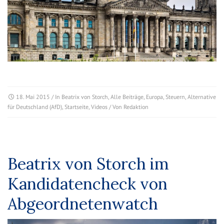
18. Mai 2015
/ In
Beatrix von Storch
,
Alle Beiträge
,
Europa
,
Steuern
,
Alternative
für Deutschland (AfD)
,
Startseite
,
Videos
/ Von
Redaktion
Beatrix von Storch im
Kandidatencheck von
Abgeordnetenwatch