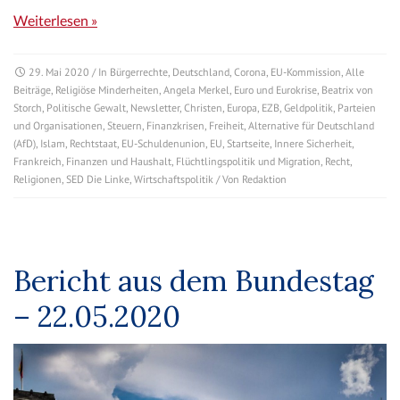
Weiterlesen »
29. Mai 2020
/ In
Bürgerrechte
,
Deutschland
,
Corona
,
EU-Kommission
,
Alle
Beiträge
,
Religiöse Minderheiten
,
Angela Merkel
,
Euro und Eurokrise
,
Beatrix von
Storch
,
Politische Gewalt
,
Newsletter
,
Christen
,
Europa
,
EZB
,
Geldpolitik
,
Parteien
und Organisationen
,
Steuern
,
Finanzkrisen
,
Freiheit
,
Alternative für Deutschland
(AfD)
,
Islam
,
Rechtstaat
,
EU-Schuldenunion
,
EU
,
Startseite
,
Innere Sicherheit
,
Frankreich
,
Finanzen und Haushalt
,
Flüchtlingspolitik und Migration
,
Recht
,
Religionen
,
SED Die Linke
,
Wirtschaftspolitik
/ Von
Redaktion
Bericht aus dem Bundestag
– 22.05.2020