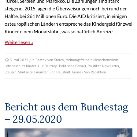
Türkei, Serbien und Marokko. Die Zahlungen sind stark
steigend. 2015 lagen die Überweisungen noch bei rund der
Hälfte, bei 261 Millionen Euro. Die AfD kritisiert, in einigen
osteuropäischen Ländern entspreche das Kindergeld für zwei
Kinder einem Monatslohn, was so natürlich Anreize…
Weiterlesen »
3. Mai 2022
/ In
Beatrix von Storch
,
Meinungsfreiheit
,
Menschenwürde
,
Lebensschutz Kinder
,
Alle Beiträge
,
Politische Gewalt
,
Politiker
,
Newsletter
,
Steuern
,
Startseite
,
Finanzen und Haushalt
,
Grüne
/ Von
Redaktion
Bericht aus dem Bundestag
– 29.05.2020