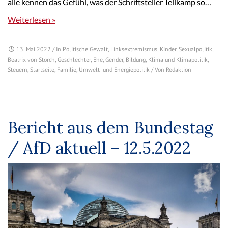
alle kennen das Gefühl, was der Schriftsteller Tellkamp so…
Weiterlesen »
13. Mai 2022
/ In
Politische Gewalt
,
Linksextremismus
,
Kinder
,
Sexualpolitik
,
Beatrix von Storch
,
Geschlechter
,
Ehe
,
Gender
,
Bildung
,
Klima und Klimapolitik
,
Steuern
,
Startseite
,
Familie
,
Umwelt- und Energiepolitik
/ Von
Redaktion
Bericht aus dem Bundestag
/ AfD aktuell – 12.5.2022