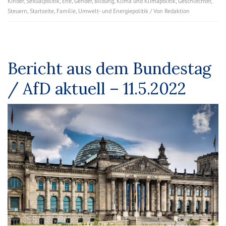
Kinder
,
Sexualpolitik
,
Ehe
,
Gender
,
Bildung
,
Klima und Klimapolitik
,
Geschlechter
,
Steuern
,
Startseite
,
Familie
,
Umwelt- und Energiepolitik
/ Von
Redaktion
Bericht aus dem Bundestag
/ AfD aktuell – 11.5.2022