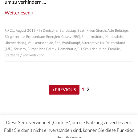
um zu verhindern,…
Weiterlesen »
21. August 2013
/ In
Deutscher Bundestag
,
Beatrix von Storch
,
Alle Beiträge
,
Bürgerrechte
,
Erneuerbare-Energien-Gesetz (EEG)
,
Finanzmärkte
,
Mindestlohn
,
Überwachung
,
Volksentscheide
,
Ehe
,
Wahlkampf
,
Alternative für Deutschland
(AfD)
,
Steuern
,
Bürgerliche Politik
,
Demokratie
,
EU-Schuldenunion
,
Familie
,
Startseite
/ Von
Redaktion
1
2
‹ PREVIOUS
Diese Seite verwendet „Cookies“, um die Nutzung zu verbessern.
Falls Sie damit nicht einverstanden sind, können Sie diese Funktion
deaktivieren.