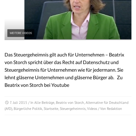
Das Steuergeheimnis gilt auch für Unternehmen – Beatrix
von Storch spricht über das Recht auf Datenschutz und
Steuergeheimnis für Unternehmen wie für jedermann. Sie
lehnt gläserne Unternehmen und gläserne Bürger ab. Zu
Beatrix von Storch bei Youtube
7. Juli 2015
/ In
Alle Beiträge
,
Beatrix von Storch
,
Alternative für Deutschland
(AfD)
,
Bürgerliche Politik
,
Startseite
,
Steuergeheimnis
,
Videos
/ Von
Redaktion