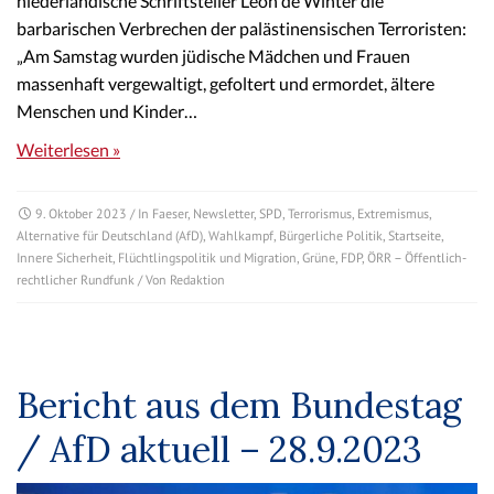
niederländische Schriftsteller Leon de Winter die
barbarischen Verbrechen der palästinensischen Terroristen:
„Am Samstag wurden jüdische Mädchen und Frauen
massenhaft vergewaltigt, gefoltert und ermordet, ältere
Menschen und Kinder…
Weiterlesen »
9. Oktober 2023
/ In
Faeser
,
Newsletter
,
SPD
,
Terrorismus
,
Extremismus
,
Alternative für Deutschland (AfD)
,
Wahlkampf
,
Bürgerliche Politik
,
Startseite
,
Innere Sicherheit
,
Flüchtlingspolitik und Migration
,
Grüne
,
FDP
,
ÖRR – Öffentlich-
rechtlicher Rundfunk
/ Von
Redaktion
Bericht aus dem Bundestag
/ AfD aktuell – 28.9.2023