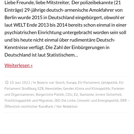
Liebe Freunde, liebe Mitstreiter, Der polizeibekannte (21
Einträge) 29-jährige deutsch-armenische Amokfahrer von
Berlin wurde 2015 in Deutschland eingebürgert, obwohl er
laut WELT Ende 2013 bis 2014 bereits schon einmal in einer
psychiatrischen Einrichtung untergebracht worden sein soll
und bis heute nicht einmal über rudimentäre Deutsch-
Kenntnisse verfügt. Die Zahl der Einbürgerungen in
Deutschland ist laut Statistischem…
Weiterlesen »
10. Juni 2022
/ In
Beatrix von Storch
,
Europa
,
EU-Parlament
,
Geldpolitik
,
EU-
Parlament Straßburg
,
EZB
,
Newsletter
,
Gender
,
Klima und Klimapolitik
,
Parteien
und Organisationen
,
Bürgerliche Politik
,
CDU
,
EU
,
Startseite
,
Innere Sicherheit
,
Flüchtlingspolitik und Migration
,
SED Die Linke
,
Umwelt- und Energiepolitik
,
ÖRR –
Öffentlich-rechtlicher Rundfunk
/ Von
Redaktion