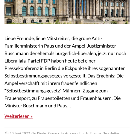
Liebe Freunde, liebe Mitstreiter, die grüne Anti-
Familienministerin Paus und der Ampel-Justizminister
Buschmann der ehemals bürgerlich-liberalen, jetzt nur noch
Liberallala-Partei FDP haben heute bei einer
Pressekonferenz in Berlin die Eckpunkte ihres sogenannten
Selbstbestimmungsgesetzes vorgestellt. Das Ergebnis: Die
Ampel verschafft mit ihrem frauenfeindlichen
“Selbstbestimmungsgesetz” Männern Zugang zum
Frauensport, zu Frauentoiletten und Frauenhäusern. Die
Minister Buschmann und Paus…
Weiterlesen »
30. Juni 2022
/ In
Kinder
,
Corona
,
Beatrix von Storch
,
Energie
,
Newsletter
,