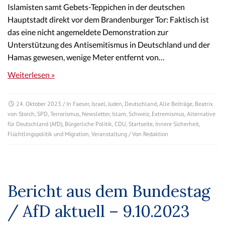
Islamisten samt Gebets-Teppichen in der deutschen
Hauptstadt direkt vor dem Brandenburger Tor: Faktisch ist
das eine nicht angemeldete Demonstration zur
Unterstützung des Antisemitismus in Deutschland und der
Hamas gewesen, wenige Meter entfernt von…
Weiterlesen »
24. Oktober 2023
/ In
Faeser
,
Israel
,
Juden
,
Deutschland
,
Alle Beiträge
,
Beatrix
von Storch
,
SPD
,
Terrorismus
,
Newsletter
,
Islam
,
Schweiz
,
Extremismus
,
Alternative
für Deutschland (AfD)
,
Bürgerliche Politik
,
CDU
,
Startseite
,
Innere Sicherheit
,
Flüchtlingspolitik und Migration
,
Veranstaltung
/ Von
Redaktion
Bericht aus dem Bundestag
/ AfD aktuell – 9.10.2023