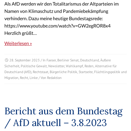
Als AfD werden wir den Totalitarismus der Altparteien im
Namen von Klimaschutz und Pandemiebekämpfung
verhindern. Dazu meine heutige Bundestagsrede:
https://www.youtube.com/watch?v=GW2egROR8x4
Herzlich grüßt…
Weiterlesen »
28. September 2023
/ In
Faeser
,
Berliner Senat
,
Deutschland
,
Äußere
Sicherheit
,
Politische Gewalt
,
Newsletter
,
Wahlkampf
,
Reden
,
Alternative für
Deutschland (AfD)
,
Rechtstaat
,
Bürgerliche Politik
,
Startseite
,
Flüchtlingspolitik und
Migration
,
Recht
,
Linke
/ Von
Redaktion
Bericht aus dem Bundestag
/ AfD aktuell – 3.8.2023