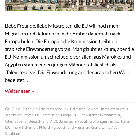
Liebe Freunde, liebe Mitstreiter, die EU will noch mehr
Migration und dafür noch mehr Araber dauerhaft nach
Europa holen: Die Europäische Kommission treibt die
arabische Einwanderung voran. Man glaubt es kaum, aber die
EU-Kommission umschreibt die vor allem aus Marokko und
Ägypten stammenden jungen Männer tatsächlich als
„Talentreserve“. Die Einwanderung aus der arabischen Welt
bedeutet…
Weiterlesen »
13. Juni 2022
/ In
Arbeitsmarktpolitik
,
Politische Gewalt
,
Linksextremismus
,
Beatrix von Storch
,
EU-Kommission
,
Europa
,
SPD
,
Newsletter
,
Extremismus
,
Alternative für Deutschland (AfD)
,
Bürgerliche Politik
,
Großbritannien
,
Startseite
,
EU
,
Innere Sicherheit
,
Flüchtlingspolitik und Migration
,
Grüne
,
Linke
/ Von
Redaktion