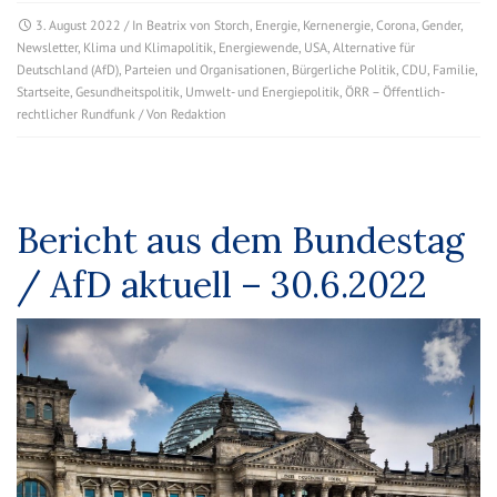
3. August 2022
/ In
Beatrix von Storch
,
Energie
,
Kernenergie
,
Corona
,
Gender
,
Newsletter
,
Klima und Klimapolitik
,
Energiewende
,
USA
,
Alternative für
Deutschland (AfD)
,
Parteien und Organisationen
,
Bürgerliche Politik
,
CDU
,
Familie
,
Startseite
,
Gesundheitspolitik
,
Umwelt- und Energiepolitik
,
ÖRR – Öffentlich-
rechtlicher Rundfunk
/ Von
Redaktion
Bericht aus dem Bundestag
/ AfD aktuell – 30.6.2022