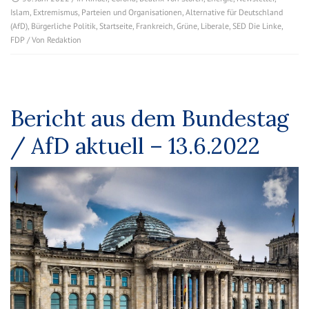
Islam
,
Extremismus
,
Parteien und Organisationen
,
Alternative für Deutschland
(AfD)
,
Bürgerliche Politik
,
Startseite
,
Frankreich
,
Grüne
,
Liberale
,
SED Die Linke
,
FDP
/ Von
Redaktion
Bericht aus dem Bundestag
/ AfD aktuell – 13.6.2022