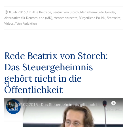
8. Juli 2015
/ In
Alle Beiträge
,
Beatrix von Storch
,
Menschenwürde
,
Gender
,
Alternative für Deutschland (AfD)
,
Menschenrechte
,
Bürgerliche Politik
,
Startseite
,
Videos
/ Von
Redaktion
Rede Beatrix von Storch:
Das Steuergeheimnis
gehört nicht in die
Öffentlichkeit