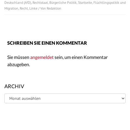
Deutschland (AfD)
,
Rechtstaat
,
Bürgerliche Politik
,
Startseite
,
Flüchtlingspolitik und
Migration
,
Recht
,
Linke
/ Von
Redaktion
SCHREIBEN SIE EINEN KOMMENTAR
Sie müssen
angemeldet
sein, um einen Kommentar
abzugeben.
ARCHIV
Archiv