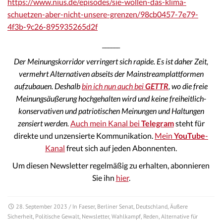
https://www.nius.de/episodes/sie-wollen-das-klima-
schuetzen-aber-nicht-unsere-grenzen/98cb0457-7e79-
4f3b-9c26-895935265d2f
______
Der Meinungskorridor verringert sich rapide. Es ist daher Zeit,
vermehrt Alternativen abseits der Mainstreamplattformen
aufzubauen. Deshalb
bin ich nun auch bei
GETTR
, wo die freie
Meinungsäußerung hochgehalten wird und keine freiheitlich-
konservativen und patriotischen Meinungen und Haltungen
zensiert werden.
Auch mein Kanal bei
Telegram
steht für
direkte und unzensierte Kommunikation.
Mein
YouTube
-
Kanal
freut sich auf jeden Abonnenten.
Um diesen Newsletter regelmäßig zu erhalten, abonnieren
Sie ihn
hier
.
28. September 2023
/ In
Faeser
,
Berliner Senat
,
Deutschland
,
Äußere
Sicherheit
,
Politische Gewalt
,
Newsletter
,
Wahlkampf
,
Reden
,
Alternative für