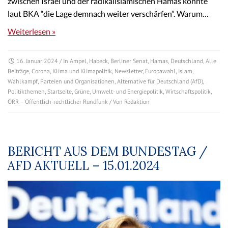
zwischen Israel und der radikalislamischen Hamas könnte
laut BKA “die Lage demnach weiter verschärfen”. Warum…
Weiterlesen »
16. Januar 2024
/ In
Ampel
,
Habeck
,
Berliner Senat
,
Hamas
,
Deutschland
,
Alle
Beiträge
,
Corona
,
Klima und Klimapolitik
,
Newsletter
,
Europawahl
,
Islam
,
Wahlkampf
,
Parteien und Organisationen
,
Alternative für Deutschland (AfD)
,
Politikthemen
,
Startseite
,
Grüne
,
Umwelt- und Energiepolitik
,
Wirtschaftspolitik
,
ÖRR – Öffentlich-rechtlicher Rundfunk
/ Von
Redaktion
BERICHT AUS DEM BUNDESTAG /
AFD AKTUELL – 15.01.2024