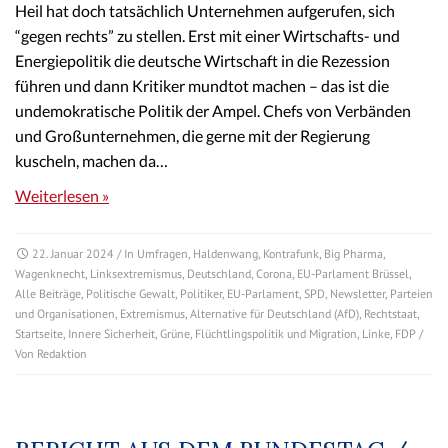
Heil hat doch tatsächlich Unternehmen aufgerufen, sich
“gegen rechts” zu stellen. Erst mit einer Wirtschafts- und
Energiepolitik die deutsche Wirtschaft in die Rezession
führen und dann Kritiker mundtot machen – das ist die
undemokratische Politik der Ampel. Chefs von Verbänden
und Großunternehmen, die gerne mit der Regierung
kuscheln, machen da…
Weiterlesen »
22. Januar 2024
/ In
Umfragen
,
Haldenwang
,
Kontrafunk
,
Big Pharma
,
Wagenknecht
,
Linksextremismus
,
Deutschland
,
Corona
,
EU-Parlament Brüssel
,
Alle Beiträge
,
Politische Gewalt
,
Politiker
,
EU-Parlament
,
SPD
,
Newsletter
,
Parteien
und Organisationen
,
Extremismus
,
Alternative für Deutschland (AfD)
,
Rechtstaat
,
Startseite
,
Innere Sicherheit
,
Grüne
,
Flüchtlingspolitik und Migration
,
Linke
,
FDP
/
Von
Redaktion