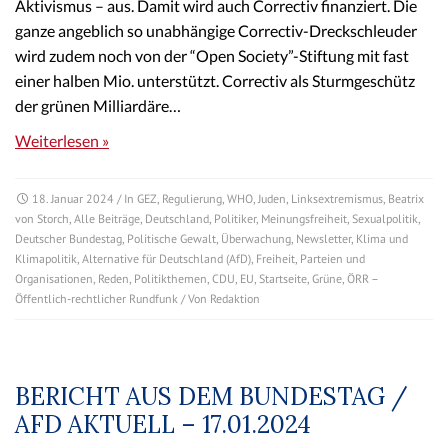
Aktivismus – aus. Damit wird auch Correctiv finanziert. Die
ganze angeblich so unabhängige Correctiv-Dreckschleuder
wird zudem noch von der “Open Society”-Stiftung mit fast
einer halben Mio. unterstützt. Correctiv als Sturmgeschütz
der grünen Milliardäre…
Weiterlesen »
18. Januar 2024
/ In
GEZ
,
Regulierung
,
WHO
,
Juden
,
Linksextremismus
,
Beatrix
von Storch
,
Alle Beiträge
,
Deutschland
,
Politiker
,
Meinungsfreiheit
,
Sexualpolitik
,
Deutscher Bundestag
,
Politische Gewalt
,
Überwachung
,
Newsletter
,
Klima und
Klimapolitik
,
Alternative für Deutschland (AfD)
,
Freiheit
,
Parteien und
Organisationen
,
Reden
,
Politikthemen
,
CDU
,
EU
,
Startseite
,
Grüne
,
ÖRR –
Öffentlich-rechtlicher Rundfunk
/ Von
Redaktion
BERICHT AUS DEM BUNDESTAG /
AFD AKTUELL – 17.01.2024