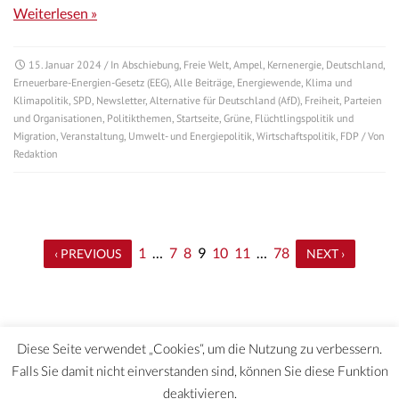
Weiterlesen »
15. Januar 2024
/ In
Abschiebung
,
Freie Welt
,
Ampel
,
Kernenergie
,
Deutschland
,
Erneuerbare-Energien-Gesetz (EEG)
,
Alle Beiträge
,
Energiewende
,
Klima und
Klimapolitik
,
SPD
,
Newsletter
,
Alternative für Deutschland (AfD)
,
Freiheit
,
Parteien
und Organisationen
,
Politikthemen
,
Startseite
,
Grüne
,
Flüchtlingspolitik und
Migration
,
Veranstaltung
,
Umwelt- und Energiepolitik
,
Wirtschaftspolitik
,
FDP
/ Von
Redaktion
1
…
7
8
9
10
11
…
78
‹ PREVIOUS
NEXT ›
Diese Seite verwendet „Cookies“, um die Nutzung zu verbessern.
Falls Sie damit nicht einverstanden sind, können Sie diese Funktion
deaktivieren.