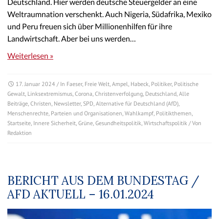
Deutschland. Hier werden deutsche Steuergelder an eine
Weltraumnation verschenkt. Auch Nigeria, Südafrika, Mexiko
und Peru freuen sich über Millionenhilfen für ihre
Landwirtschaft. Aber bei uns werden…
Weiterlesen »
17. Januar 2024
/ In
Faeser
,
Freie Welt
,
Ampel
,
Habeck
,
Politiker
,
Politische
Gewalt
,
Linksextremismus
,
Corona
,
Christenverfolgung
,
Deutschland
,
Alle
Beiträge
,
Christen
,
Newsletter
,
SPD
,
Alternative für Deutschland (AfD)
,
Menschenrechte
,
Parteien und Organisationen
,
Wahlkampf
,
Politikthemen
,
Startseite
,
Innere Sicherheit
,
Grüne
,
Gesundheitspolitik
,
Wirtschaftspolitik
/ Von
Redaktion
BERICHT AUS DEM BUNDESTAG /
AFD AKTUELL – 16.01.2024