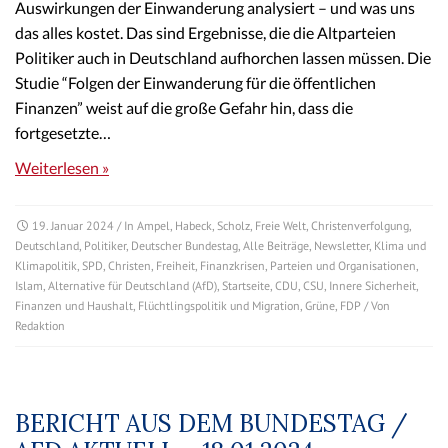
Auswirkungen der Einwanderung analysiert – und was uns
das alles kostet. Das sind Ergebnisse, die die Altparteien
Politiker auch in Deutschland aufhorchen lassen müssen. Die
Studie “Folgen der Einwanderung für die öffentlichen
Finanzen” weist auf die große Gefahr hin, dass die
fortgesetzte…
Weiterlesen »
19. Januar 2024
/ In
Ampel
,
Habeck
,
Scholz
,
Freie Welt
,
Christenverfolgung
,
Deutschland
,
Politiker
,
Deutscher Bundestag
,
Alle Beiträge
,
Newsletter
,
Klima und
Klimapolitik
,
SPD
,
Christen
,
Freiheit
,
Finanzkrisen
,
Parteien und Organisationen
,
Islam
,
Alternative für Deutschland (AfD)
,
Startseite
,
CDU
,
CSU
,
Innere Sicherheit
,
Finanzen und Haushalt
,
Flüchtlingspolitik und Migration
,
Grüne
,
FDP
/ Von
Redaktion
BERICHT AUS DEM BUNDESTAG /