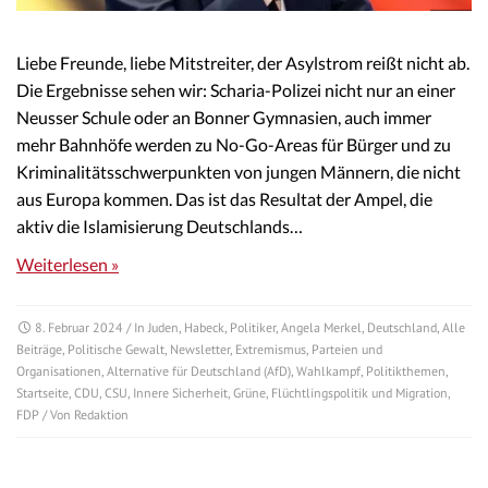
Liebe Freunde, liebe Mitstreiter, der Asylstrom reißt nicht ab.
Die Ergebnisse sehen wir: Scharia-Polizei nicht nur an einer
Neusser Schule oder an Bonner Gymnasien, auch immer
mehr Bahnhöfe werden zu No-Go-Areas für Bürger und zu
Kriminalitätsschwerpunkten von jungen Männern, die nicht
aus Europa kommen. Das ist das Resultat der Ampel, die
aktiv die Islamisierung Deutschlands…
Weiterlesen »
8. Februar 2024
/ In
Juden
,
Habeck
,
Politiker
,
Angela Merkel
,
Deutschland
,
Alle
Beiträge
,
Politische Gewalt
,
Newsletter
,
Extremismus
,
Parteien und
Organisationen
,
Alternative für Deutschland (AfD)
,
Wahlkampf
,
Politikthemen
,
Startseite
,
CDU
,
CSU
,
Innere Sicherheit
,
Grüne
,
Flüchtlingspolitik und Migration
,
FDP
/ Von
Redaktion