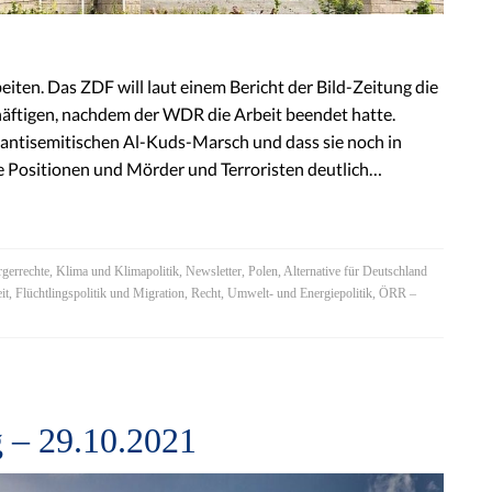
eiten. Das ZDF will laut einem Bericht der Bild-Zeitung die
häftigen, nachdem der WDR die Arbeit beendet hatte.
antisemitischen Al-Kuds-Marsch und dass sie noch in
e Positionen und Mörder und Terroristen deutlich…
gerrechte
,
Klima und Klimapolitik
,
Newsletter
,
Polen
,
Alternative für Deutschland
it
,
Flüchtlingspolitik und Migration
,
Recht
,
Umwelt- und Energiepolitik
,
ÖRR –
 – 29.10.2021