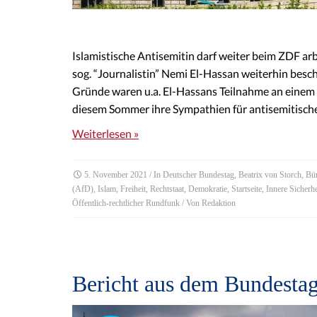
Islamistische Antisemitin darf weiter beim ZDF arb
sog. “Journalistin” Nemi El-Hassan weiterhin besc
Gründe waren u.a. El-Hassans Teilnahme an einem 
diesem Sommer ihre Sympathien für antisemitisch
Weiterlesen »
5. November 2021
/ In
Deutscher Bundestag
,
Beatrix von Storch
,
Bür
(AfD)
,
Islam
,
Freiheit
,
Rechtstaat
,
Demokratie
,
Startseite
,
Innere Sicherhe
Öffentlich-rechtlicher Rundfunk
/ Von
Redaktion
Bericht aus dem Bundestag