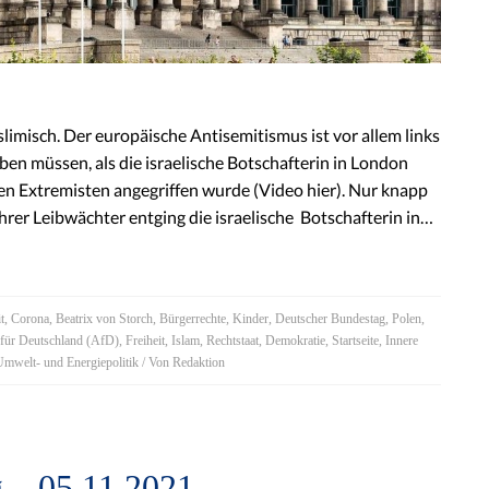
limisch. Der europäische Antisemitismus ist vor allem links
ben müssen, als die israelische Botschafterin in London
en Extremisten angegriffen wurde (Video hier). Nur knapp
rer Leibwächter entging die israelische Botschafterin in…
t
,
Corona
,
Beatrix von Storch
,
Bürgerrechte
,
Kinder
,
Deutscher Bundestag
,
Polen
,
 für Deutschland (AfD)
,
Freiheit
,
Islam
,
Rechtstaat
,
Demokratie
,
Startseite
,
Innere
Umwelt- und Energiepolitik
/ Von
Redaktion
 – 05.11.2021