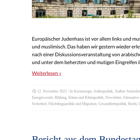
Europäischer Judenhass ist vor allem links und mus
und muslimisch. Das haben wir gestern wieder erle
nach einer Diskussionsveranstaltung von arabisch
und unter dem beherzten und mutigen Eingreifen ih
Weiterlesen »
12. November 2021
/ In
Kernenergie
,
Außenpolitik
,
Äußere Sicherhei
Energiewende
,
Bildung
,
Klima und Klimapolitik
,
Newsletter
,
Alternative
Sicherheit
,
Flüchtlingspolitik und Migration
,
Gesundheitspolitik
,
Recht
,
Bericht aus dem Bundestag