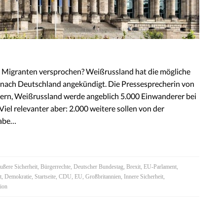
 Migranten versprochen? Weißrussland hat die mögliche
nach Deutschland angekündigt. Die Pressesprecherin von
stern, Weißrussland werde angeblich 5.000 Einwanderer bei
Viel relevanter aber: 2.000 weitere sollen von der
habe…
ußere Sicherheit
,
Bürgerrechte
,
Deutscher Bundestag
,
Brexit
,
EU-Parlament
,
t
,
Demokratie
,
Startseite
,
CDU
,
EU
,
Großbritannien
,
Innere Sicherheit
,
ion