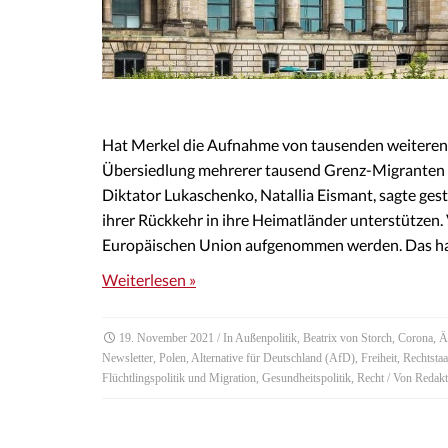
Hat Merkel die Aufnahme von tausenden weiteren
Übersiedlung mehrerer tausend Grenz-Migranten 
Diktator Lukaschenko, Natallia Eismant, sagte ge
ihrer Rückkehr in ihre Heimatländer unterstützen. 
Europäischen Union aufgenommen werden. Das 
Weiterlesen »
19. November 2021
/ In
Außenpolitik
,
Beatrix von Storch
,
Corona
,
Ä
Newsletter
,
Polen
,
Alternative für Deutschland (AfD)
,
Freiheit
,
Rechtstaa
Flüchtlingspolitik und Migration
,
Gesundheitspolitik
,
Recht
/ Von
Redakt