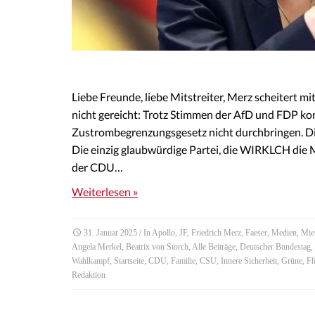
Liebe Freunde, liebe Mitstreiter, Merz scheitert 
nicht gereicht: Trotz Stimmen der AfD und FDP k
Zustrombegrenzungsgesetz nicht durchbringen. Di
Die einzig glaubwürdige Partei, die WIRKLCH die M
der CDU…
Weiterlesen »
31. Januar 2025
/ In
Apollo
,
JF
,
Friedrich Merz
,
Faeser
,
Medien
,
Mie
Angela Merkel
,
Beatrix von Storch
,
Alle Beiträge
,
Deutscher Bundestag
,
Wahlkampf
,
Startseite
,
CDU
,
Familie
,
CSU
,
Innere Sicherheit
,
Grüne
,
Fl
Redaktion