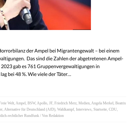
e Horrorbilanz der Ampel bei Migrantengewalt – bei einem
altigungen. Das sind die Zahlen der abgetretenen Ampel-
hr 2023 gab es 761 Gruppenvergewaltigungen in
lag bei 48 %. Wie viele der Täter…
Freie Welt
,
Ampel
,
BSW
,
Apollo
,
JF
,
Friedrich Merz
,
Medien
,
Angela Merkel
,
Beatrix
er
,
Alternative für Deutschland (AfD)
,
Wahlkampf
,
Interviews
,
Startseite
,
CDU
,
lich-rechtlicher Rundfunk
/ Von
Redaktion