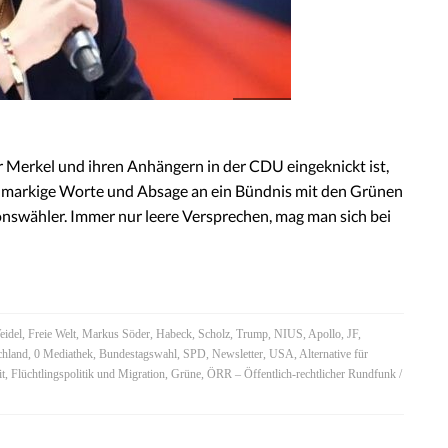
r Merkel und ihren Anhängern in der CDU eingeknickt ist,
h markige Worte und Absage an ein Bündnis mit den Grünen
onswähler. Immer nur leere Versprechen, mag man sich bei
eidel
,
Freie Welt
,
Markus Söder
,
Habeck
,
Scholz
,
Trump
,
NIUS
,
Apollo
,
JF
,
chland
,
0 Mediathek
,
Bundestagswahl
,
SPD
,
Newsletter
,
USA
,
Alternative für
it
,
Flüchtlingspolitik und Migration
,
Grüne
,
ÖRR – Öffentlich-rechtlicher Rundfunk
/