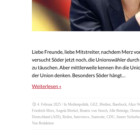
Liebe Freunde, liebe Mitstreiter, nachdem Merz vo
versucht Söder jetzt noch, die Unionswähler durc
zu täuschen. Aber mittlerweile kennen ihn die Uni
der Union denken. Besonders Söder hängt…
Weiterlesen »
4. Februar 2025
/ In
Medienpolitik
,
GEZ
,
Medien
,
Baerbock
,
Alice W
Friedrich Merz
,
Angela Merkel
,
Beatrix von Storch
,
Alle Beiträge
,
Deuts
Deutschland (AfD)
,
Reden
,
Interviews
,
Startseite
,
CDU
,
Innere Sicherhe
Von
Redaktion