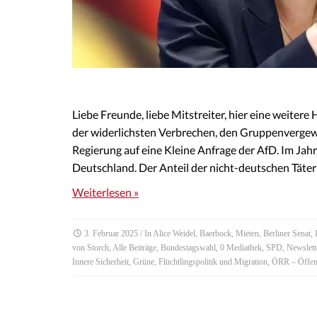
Liebe Freunde, liebe Mitstreiter, hier eine weiter
der widerlichsten Verbrechen, den Gruppenvergew
Regierung auf eine Kleine Anfrage der AfD. Im Ja
Deutschland. Der Anteil der nicht-deutschen Täter 
Weiterlesen »
3. Februar 2025
/ In
Alice Weidel
,
Baerbock
,
Mieten
,
Berliner Senat
,
von Storch
,
Alle Beiträge
,
Bundestagswahl
,
0 Mediathek
,
SPD
,
Newslett
Innere Sicherheit
,
Grüne
,
Flüchtlingspolitik und Migration
,
ÖRR – Öffent