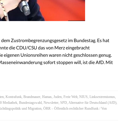
mit dem Zustrombegrenzungsgesetz im Bundestag. Es hat
onnte die CDU/CSU das von Merz eingebracht
e eigenen Unionsreihen waren nicht geschlossen genug.
asseneinwanderung sofort stoppen will, ist die AfD. Mit
ten
,
Kontrafunk
,
Brandmauer
,
Hamas
,
Juden
,
Freie Welt
,
NIUS
,
Linksextremismus
,
0 Mediathek
,
Bundestagswahl
,
Newsletter
,
SPD
,
Alternative für Deutschland (AfD)
,
üchtlingspolitik und Migration
,
ÖRR – Öffentlich-rechtlicher Rundfunk
/ Von