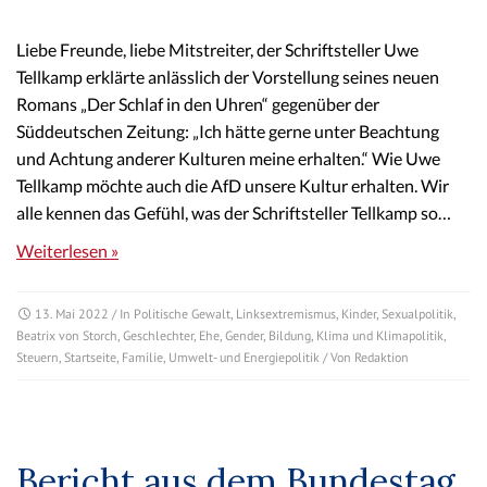
Liebe Freunde, liebe Mitstreiter, der Schriftsteller Uwe
Tellkamp erklärte anlässlich der Vorstellung seines neuen
Romans „Der Schlaf in den Uhren“ gegenüber der
Süddeutschen Zeitung: „Ich hätte gerne unter Beachtung
und Achtung anderer Kulturen meine erhalten.“ Wie Uwe
Tellkamp möchte auch die AfD unsere Kultur erhalten. Wir
alle kennen das Gefühl, was der Schriftsteller Tellkamp so…
Weiterlesen »
13. Mai 2022
/ In
Politische Gewalt
,
Linksextremismus
,
Kinder
,
Sexualpolitik
,
Beatrix von Storch
,
Geschlechter
,
Ehe
,
Gender
,
Bildung
,
Klima und Klimapolitik
,
Steuern
,
Startseite
,
Familie
,
Umwelt- und Energiepolitik
/ Von
Redaktion
Bericht aus dem Bundestag