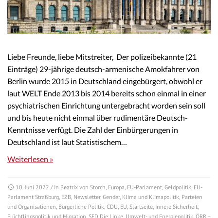
Liebe Freunde, liebe Mitstreiter, Der polizeibekannte (21
Einträge) 29-jährige deutsch-armenische Amokfahrer von
Berlin wurde 2015 in Deutschland eingebürgert, obwohl er
laut WELT Ende 2013 bis 2014 bereits schon einmal in einer
psychiatrischen Einrichtung untergebracht worden sein soll
und bis heute nicht einmal über rudimentäre Deutsch-
Kenntnisse verfügt. Die Zahl der Einbürgerungen in
Deutschland ist laut Statistischem…
Weiterlesen »
10. Juni 2022
/ In
Beatrix von Storch
,
Europa
,
EU-Parlament
,
Geldpolitik
,
EU-
Parlament Straßburg
,
EZB
,
Newsletter
,
Gender
,
Klima und Klimapolitik
,
Parteien
und Organisationen
,
Bürgerliche Politik
,
CDU
,
EU
,
Startseite
,
Innere Sicherheit
,
Flüchtlingspolitik und Migration
,
SED Die Linke
,
Umwelt- und Energiepolitik
,
ÖRR –