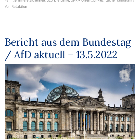
Familie
,
Innere Sicherheit
,
SED Die Linke
,
ÖRR – Öffentlich-rechtlicher Rundfunk
/
Von
Redaktion
Bericht aus dem Bundestag
/ AfD aktuell – 13.5.2022