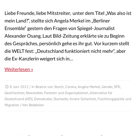
Liebe Freunde, liebe Mitstreiter, unter dem Titel „Was also ist
mein Land?“, stellte sich Angela Merkel im „Berliner
Ensemble“ gestern den Fragen von Spiegel-Journalist
Alexander Osang. Laut Bild-Zeitung erklärte sie zu Beginn
des Gespräches, persönlich gehe es ihr gut. Vor kurzem stellt
die WELT fest: „Deutschland funktioniert nicht mehr“, aber
die Ex-Kanzlerin weigert sich in…
Weiterlesen »
8. Juni 2022
/ In
Beatrix von Storch
,
Corona
,
Angela Merkel
,
Gender
,
SPD
,
Geschlechter
,
Newsletter
,
Parteien und Organisationen
,
Alternative für
Deutschland (AfD)
,
Demokratie
,
Startseite
,
Innere Sicherheit
,
Flüchtlingspolitik und
Migration
/ Von
Redaktion