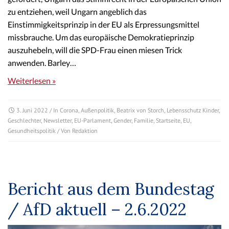
zu entziehen, weil Ungarn angeblich das
Einstimmigkeitsprinzip in der EU als Erpressungsmittel
missbrauche. Um das europäische Demokratieprinzip
auszuhebeln, will die SPD-Frau einen miesen Trick
anwenden. Barley…
Weiterlesen »
3. Juni 2022
/ In
Corona
,
Außenpolitik
,
Beatrix von Storch
,
Lebensschutz Kinder
,
Geschlechter
,
Newsletter
,
EU-Parlament
,
Gender
,
Familie
,
Startseite
,
EU
,
Gesundheitspolitik
/ Von
Redaktion
Bericht aus dem Bundestag
/ AfD aktuell – 2.6.2022