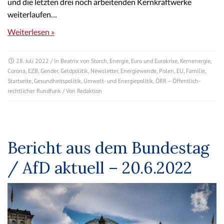
und die letzten drei noch arbeitenden Kernkraftwerke
weiterlaufen…
Weiterlesen »
28. Juli 2022
/ In
Beatrix von Storch
,
Energie
,
Euro und Eurokrise
,
Kernenergie
,
Corona
,
EZB
,
Gender
,
Geldpolitik
,
Newsletter
,
Energiewende
,
Polen
,
EU
,
Familie
,
Startseite
,
Gesundheitspolitik
,
Umwelt- und Energiepolitik
,
ÖRR – Öffentlich-
rechtlicher Rundfunk
/ Von
Redaktion
Bericht aus dem Bundestag
/ AfD aktuell – 20.6.2022