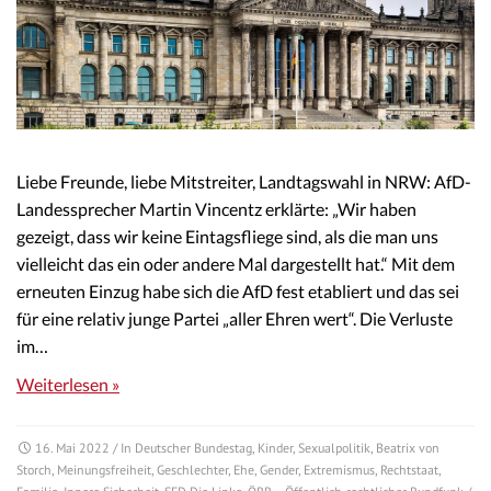
Liebe Freunde, liebe Mitstreiter, Landtagswahl in NRW: AfD-
Landessprecher Martin Vincentz erklärte: „Wir haben
gezeigt, dass wir keine Eintagsfliege sind, als die man uns
vielleicht das ein oder andere Mal dargestellt hat.“ Mit dem
erneuten Einzug habe sich die AfD fest etabliert und das sei
für eine relativ junge Partei „aller Ehren wert“. Die Verluste
im…
Weiterlesen »
16. Mai 2022
/ In
Deutscher Bundestag
,
Kinder
,
Sexualpolitik
,
Beatrix von
Storch
,
Meinungsfreiheit
,
Geschlechter
,
Ehe
,
Gender
,
Extremismus
,
Rechtstaat
,