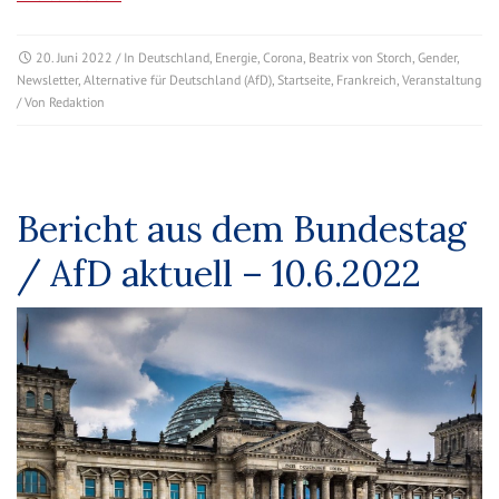
20. Juni 2022
/ In
Deutschland
,
Energie
,
Corona
,
Beatrix von Storch
,
Gender
,
Newsletter
,
Alternative für Deutschland (AfD)
,
Startseite
,
Frankreich
,
Veranstaltung
/ Von
Redaktion
Bericht aus dem Bundestag
/ AfD aktuell – 10.6.2022