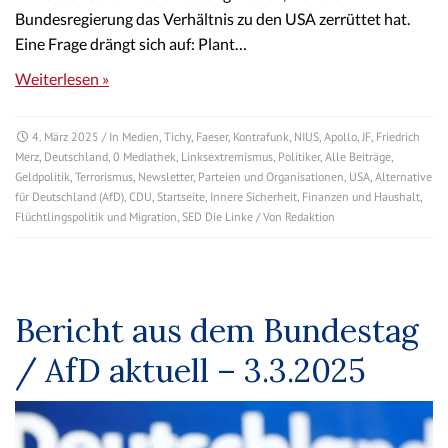
Bundesregierung das Verhältnis zu den USA zerrüttet hat.
Eine Frage drängt sich auf: Plant…
Weiterlesen »
4. März 2025
/ In
Medien
,
Tichy
,
Faeser
,
Kontrafunk
,
NIUS
,
Apollo
,
JF
,
Friedrich
Merz
,
Deutschland
,
0 Mediathek
,
Linksextremismus
,
Politiker
,
Alle Beiträge
,
Geldpolitik
,
Terrorismus
,
Newsletter
,
Parteien und Organisationen
,
USA
,
Alternative
für Deutschland (AfD)
,
CDU
,
Startseite
,
Innere Sicherheit
,
Finanzen und Haushalt
,
Flüchtlingspolitik und Migration
,
SED Die Linke
/ Von
Redaktion
Bericht aus dem Bundestag
/ AfD aktuell – 3.3.2025