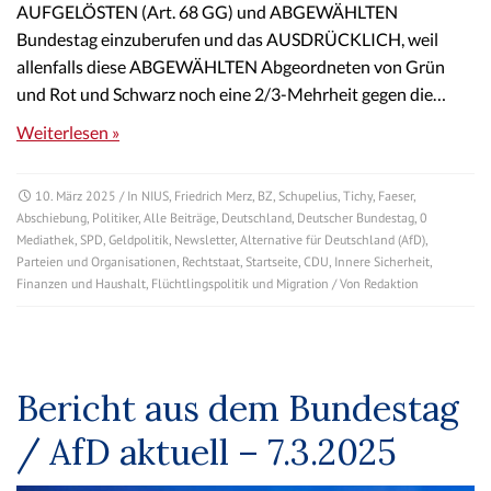
AUFGELÖSTEN (Art. 68 GG) und ABGEWÄHLTEN
Bundestag einzuberufen und das AUSDRÜCKLICH, weil
allenfalls diese ABGEWÄHLTEN Abgeordneten von Grün
und Rot und Schwarz noch eine 2/3-Mehrheit gegen die…
Weiterlesen »
10. März 2025
/ In
NIUS
,
Friedrich Merz
,
BZ
,
Schupelius
,
Tichy
,
Faeser
,
Abschiebung
,
Politiker
,
Alle Beiträge
,
Deutschland
,
Deutscher Bundestag
,
0
Mediathek
,
SPD
,
Geldpolitik
,
Newsletter
,
Alternative für Deutschland (AfD)
,
Parteien und Organisationen
,
Rechtstaat
,
Startseite
,
CDU
,
Innere Sicherheit
,
Finanzen und Haushalt
,
Flüchtlingspolitik und Migration
/ Von
Redaktion
Bericht aus dem Bundestag
/ AfD aktuell – 7.3.2025