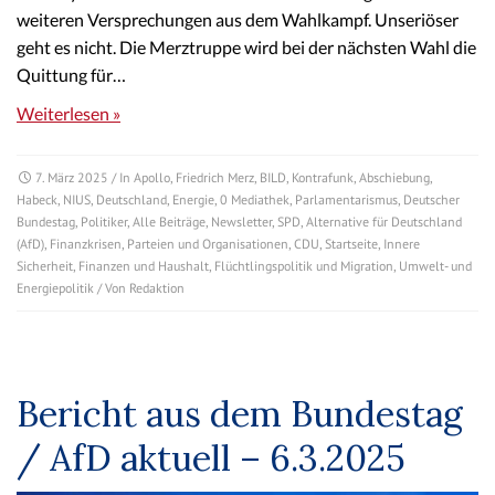
weiteren Versprechungen aus dem Wahlkampf. Unseriöser
geht es nicht. Die Merztruppe wird bei der nächsten Wahl die
Quittung für…
Weiterlesen »
7. März 2025
/ In
Apollo
,
Friedrich Merz
,
BILD
,
Kontrafunk
,
Abschiebung
,
Habeck
,
NIUS
,
Deutschland
,
Energie
,
0 Mediathek
,
Parlamentarismus
,
Deutscher
Bundestag
,
Politiker
,
Alle Beiträge
,
Newsletter
,
SPD
,
Alternative für Deutschland
(AfD)
,
Finanzkrisen
,
Parteien und Organisationen
,
CDU
,
Startseite
,
Innere
Sicherheit
,
Finanzen und Haushalt
,
Flüchtlingspolitik und Migration
,
Umwelt- und
Energiepolitik
/ Von
Redaktion
Bericht aus dem Bundestag
/ AfD aktuell – 6.3.2025