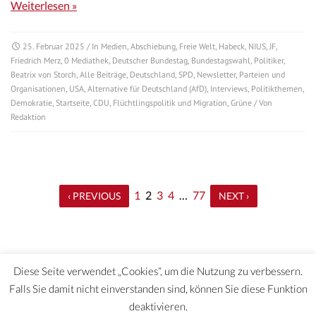
Weiterlesen »
25. Februar 2025
/ In
Medien
,
Abschiebung
,
Freie Welt
,
Habeck
,
NIUS
,
JF
,
Friedrich Merz
,
0 Mediathek
,
Deutscher Bundestag
,
Bundestagswahl
,
Politiker
,
Beatrix von Storch
,
Alle Beiträge
,
Deutschland
,
SPD
,
Newsletter
,
Parteien und
Organisationen
,
USA
,
Alternative für Deutschland (AfD)
,
Interviews
,
Politikthemen
,
Demokratie
,
Startseite
,
CDU
,
Flüchtlingspolitik und Migration
,
Grüne
/ Von
Redaktion
1
2
3
4
…
77
‹ PREVIOUS
NEXT ›
Diese Seite verwendet „Cookies“, um die Nutzung zu verbessern.
Falls Sie damit nicht einverstanden sind, können Sie diese Funktion
deaktivieren.
DATENSCHUTZERKLÄRUNG | HAFTUNGSAUSCHLUSS | IMPRESSUM