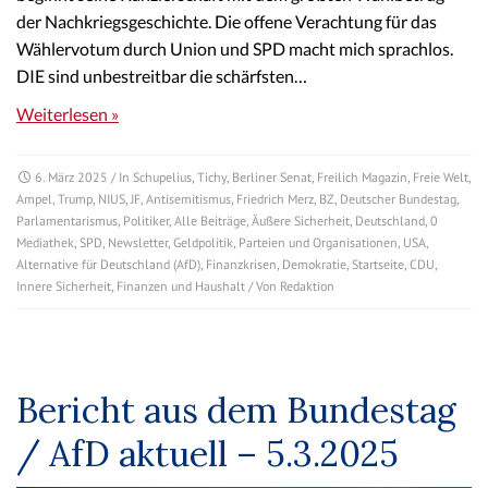
der Nachkriegsgeschichte. Die offene Verachtung für das
Wählervotum durch Union und SPD macht mich sprachlos.
DIE sind unbestreitbar die schärfsten…
Weiterlesen »
6. März 2025
/ In
Schupelius
,
Tichy
,
Berliner Senat
,
Freilich Magazin
,
Freie Welt
,
Ampel
,
Trump
,
NIUS
,
JF
,
Antisemitismus
,
Friedrich Merz
,
BZ
,
Deutscher Bundestag
,
Parlamentarismus
,
Politiker
,
Alle Beiträge
,
Äußere Sicherheit
,
Deutschland
,
0
Mediathek
,
SPD
,
Newsletter
,
Geldpolitik
,
Parteien und Organisationen
,
USA
,
Alternative für Deutschland (AfD)
,
Finanzkrisen
,
Demokratie
,
Startseite
,
CDU
,
Innere Sicherheit
,
Finanzen und Haushalt
/ Von
Redaktion
Bericht aus dem Bundestag
/ AfD aktuell – 5.3.2025