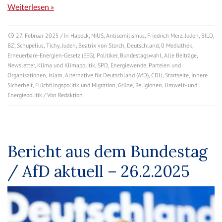
Weiterlesen »
27. Februar 2025
/ In
Habeck
,
NIUS
,
Antisemitismus
,
Friedrich Merz
,
Juden
,
BILD
,
BZ
,
Schupelius
,
Tichy
,
Juden
,
Beatrix von Storch
,
Deutschland
,
0 Mediathek
,
Erneuerbare-Energien-Gesetz (EEG)
,
Politiker
,
Bundestagswahl
,
Alle Beiträge
,
Newsletter
,
Klima und Klimapolitik
,
SPD
,
Energiewende
,
Parteien und
Organisationen
,
Islam
,
Alternative für Deutschland (AfD)
,
CDU
,
Startseite
,
Innere
Sicherheit
,
Flüchtlingspolitik und Migration
,
Grüne
,
Religionen
,
Umwelt- und
Energiepolitik
/ Von
Redaktion
Bericht aus dem Bundestag
/ AfD aktuell – 26.2.2025