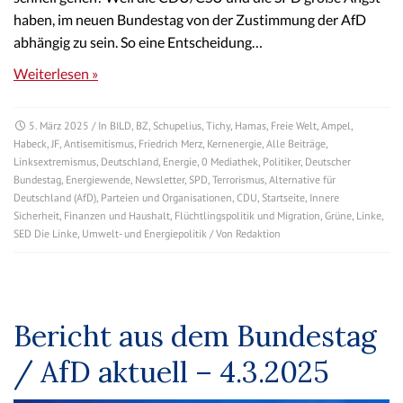
haben, im neuen Bundestag von der Zustimmung der AfD
abhängig zu sein. So eine Entscheidung…
Weiterlesen »
5. März 2025
/ In
BILD
,
BZ
,
Schupelius
,
Tichy
,
Hamas
,
Freie Welt
,
Ampel
,
Habeck
,
JF
,
Antisemitismus
,
Friedrich Merz
,
Kernenergie
,
Alle Beiträge
,
Linksextremismus
,
Deutschland
,
Energie
,
0 Mediathek
,
Politiker
,
Deutscher
Bundestag
,
Energiewende
,
Newsletter
,
SPD
,
Terrorismus
,
Alternative für
Deutschland (AfD)
,
Parteien und Organisationen
,
CDU
,
Startseite
,
Innere
Sicherheit
,
Finanzen und Haushalt
,
Flüchtlingspolitik und Migration
,
Grüne
,
Linke
,
SED Die Linke
,
Umwelt- und Energiepolitik
/ Von
Redaktion
Bericht aus dem Bundestag
/ AfD aktuell – 4.3.2025