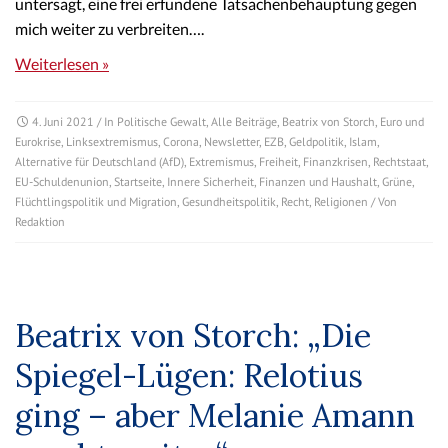
untersagt, eine frei erfundene Tatsachenbehauptung gegen
mich weiter zu verbreiten….
Weiterlesen »
4. Juni 2021
/ In
Politische Gewalt
,
Alle Beiträge
,
Beatrix von Storch
,
Euro und
Eurokrise
,
Linksextremismus
,
Corona
,
Newsletter
,
EZB
,
Geldpolitik
,
Islam
,
Alternative für Deutschland (AfD)
,
Extremismus
,
Freiheit
,
Finanzkrisen
,
Rechtstaat
,
EU-Schuldenunion
,
Startseite
,
Innere Sicherheit
,
Finanzen und Haushalt
,
Grüne
,
Flüchtlingspolitik und Migration
,
Gesundheitspolitik
,
Recht
,
Religionen
/ Von
Redaktion
Beatrix von Storch: „Die
Spiegel-Lügen: Relotius
ging – aber Melanie Amann