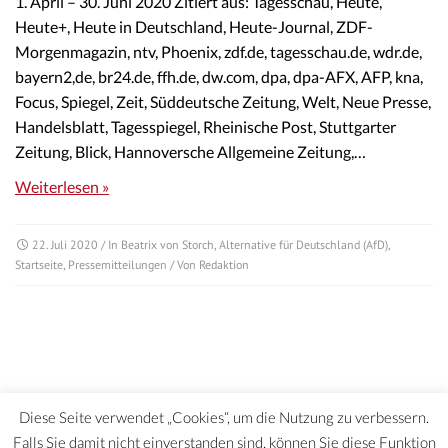
1. April – 30. Juni 2020 Zitiert aus: Tagesschau, Heute,
Heute+, Heute in Deutschland, Heute-Journal, ZDF-
Morgenmagazin, ntv, Phoenix, zdf.de, tagesschau.de, wdr.de,
bayern2,de, br24.de, ffh.de, dw.com, dpa, dpa-AFX, AFP, kna,
Focus, Spiegel, Zeit, Süddeutsche Zeitung, Welt, Neue Presse,
Handelsblatt, Tagesspiegel, Rheinische Post, Stuttgarter
Zeitung, Blick, Hannoversche Allgemeine Zeitung,…
Weiterlesen »
22. Juli 2020
/ In
Beatrix von Storch
,
Alternative für Deutschland (AfD)
,
Startseite
,
Pressemitteilungen
/ Von
Redaktion
Diese Seite verwendet „Cookies“, um die Nutzung zu verbessern.
Falls Sie damit nicht einverstanden sind, können Sie diese Funktion