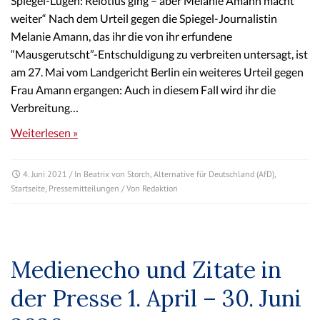
Spiegel-Lügen: Relotius ging – aber Melanie Amann macht
weiter“ Nach dem Urteil gegen die Spiegel-Journalistin
Melanie Amann, das ihr die von ihr erfundene
“Mausgerutscht”-Entschuldigung zu verbreiten untersagt, ist
am 27. Mai vom Landgericht Berlin ein weiteres Urteil gegen
Frau Amann ergangen: Auch in diesem Fall wird ihr die
Verbreitung…
Weiterlesen »
4. Juni 2021
/ In
Beatrix von Storch
,
Alternative für Deutschland (AfD)
,
Startseite
,
Pressemitteilungen
/ Von
Redaktion
Medienecho und Zitate in
der Presse 1. April – 30. Juni