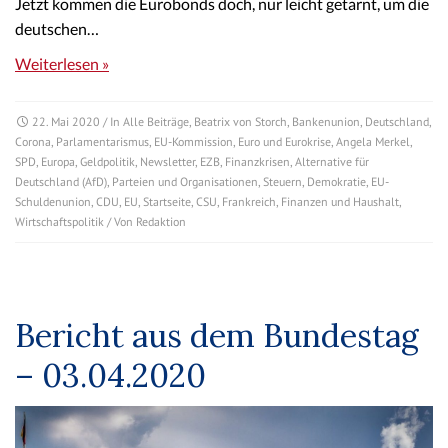
Jetzt kommen die Eurobonds doch, nur leicht getarnt, um die
deutschen…
Weiterlesen »
22. Mai 2020
/ In
Alle Beiträge
,
Beatrix von Storch
,
Bankenunion
,
Deutschland
,
Corona
,
Parlamentarismus
,
EU-Kommission
,
Euro und Eurokrise
,
Angela Merkel
,
SPD
,
Europa
,
Geldpolitik
,
Newsletter
,
EZB
,
Finanzkrisen
,
Alternative für
Deutschland (AfD)
,
Parteien und Organisationen
,
Steuern
,
Demokratie
,
EU-
Schuldenunion
,
CDU
,
EU
,
Startseite
,
CSU
,
Frankreich
,
Finanzen und Haushalt
,
Wirtschaftspolitik
/ Von
Redaktion
Bericht aus dem Bundestag
– 03.04.2020