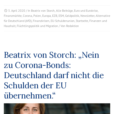
3. April 2020
/ In
Beatrix von Storch
,
Alle Beiträge
,
Euro und Eurokrise
,
Finanzmärkte
,
Corona
,
Polen
,
Europa
,
EZB
,
ESM
,
Geldpolitik
,
Newsletter
,
Alternative
für Deutschland (AfD)
,
Finanzkrisen
,
EU-Schuldenunion
,
Startseite
,
Finanzen und
Haushalt
,
Flüchtlingspolitik und Migration
/ Von
Redaktion
Beatrix von Storch: „Nein
zu Corona-Bonds:
Deutschland darf nicht die
Schulden der EU
übernehmen.“