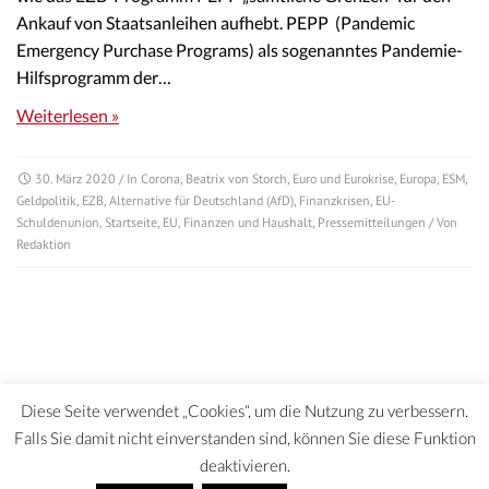
Ankauf von Staatsanleihen aufhebt. PEPP (Pandemic
Emergency Purchase Programs) als sogenanntes Pandemie-
Hilfsprogramm der…
Weiterlesen »
30. März 2020
/ In
Corona
,
Beatrix von Storch
,
Euro und Eurokrise
,
Europa
,
ESM
,
Geldpolitik
,
EZB
,
Alternative für Deutschland (AfD)
,
Finanzkrisen
,
EU-
Schuldenunion
,
Startseite
,
EU
,
Finanzen und Haushalt
,
Pressemitteilungen
/ Von
Redaktion
Diese Seite verwendet „Cookies“, um die Nutzung zu verbessern.
Falls Sie damit nicht einverstanden sind, können Sie diese Funktion
deaktivieren.
DATENSCHUTZERKLÄRUNG | HAFTUNGSAUSCHLUSS | IMPRESSUM