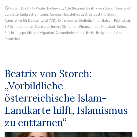
4. Juni 2021
/ In
Politische Gewalt
,
Alle Beiträge
,
Beatrix von Storch
,
Euro und
Eurokrise
,
Linksextremismus
,
Corona
,
Newsletter
,
EZB
,
Geldpolitik
,
Islam
,
Alternative für Deutschland (AfD)
,
Extremismus
,
Freiheit
,
Finanzkrisen
,
Rechtstaat
,
EU-Schuldenunion
,
Startseite
,
Innere Sicherheit
,
Finanzen und Haushalt
,
Grüne
,
Flüchtlingspolitik und Migration
,
Gesundheitspolitik
,
Recht
,
Religionen
/ Von
Redaktion
Beatrix von Storch:
„Vorbildliche
österreichische Islam-
Landkarte hilft, Islamismus
zu enttarnen“