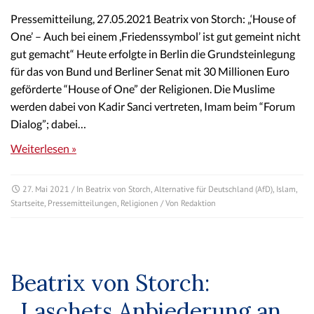
Pressemitteilung, 27.05.2021 Beatrix von Storch: „‘House of
One’ – Auch bei einem ,Friedenssymbol’ ist gut gemeint nicht
gut gemacht“ Heute erfolgte in Berlin die Grundsteinlegung
für das von Bund und Berliner Senat mit 30 Millionen Euro
geförderte “House of One” der Religionen. Die Muslime
werden dabei von Kadir Sanci vertreten, Imam beim “Forum
Dialog”; dabei…
Weiterlesen »
27. Mai 2021
/ In
Beatrix von Storch
,
Alternative für Deutschland (AfD)
,
Islam
,
Startseite
,
Pressemitteilungen
,
Religionen
/ Von
Redaktion
Beatrix von Storch:
„Laschets Anbiederung an