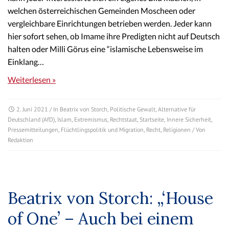
welchen österreichischen Gemeinden Moscheen oder
vergleichbare Einrichtungen betrieben werden. Jeder kann
hier sofort sehen, ob Imame ihre Predigten nicht auf Deutsch
halten oder Milli Görus eine “islamische Lebensweise im
Einklang…
Weiterlesen »
2. Juni 2021
/ In
Beatrix von Storch
,
Politische Gewalt
,
Alternative für
Deutschland (AfD)
,
Islam
,
Extremismus
,
Rechtstaat
,
Startseite
,
Innere Sicherheit
,
Pressemitteilungen
,
Flüchtlingspolitik und Migration
,
Recht
,
Religionen
/ Von
Redaktion
Beatrix von Storch: „‘House
of One’ – Auch bei einem