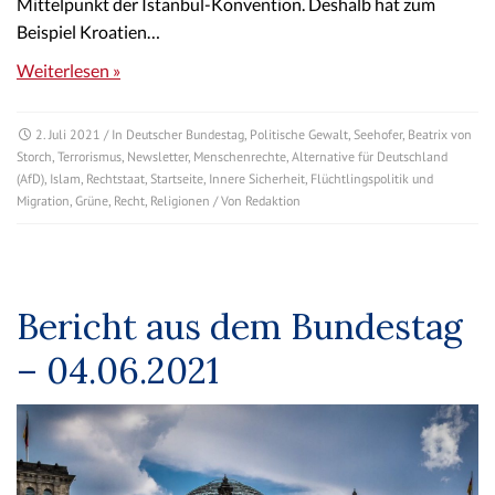
Mittelpunkt der Istanbul-Konvention. Deshalb hat zum
Beispiel Kroatien…
Weiterlesen »
2. Juli 2021
/ In
Deutscher Bundestag
,
Politische Gewalt
,
Seehofer
,
Beatrix von
Storch
,
Terrorismus
,
Newsletter
,
Menschenrechte
,
Alternative für Deutschland
(AfD)
,
Islam
,
Rechtstaat
,
Startseite
,
Innere Sicherheit
,
Flüchtlingspolitik und
Migration
,
Grüne
,
Recht
,
Religionen
/ Von
Redaktion
Bericht aus dem Bundestag
– 04.06.2021