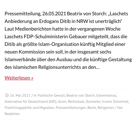
Pressemitteilung, 26.05.2021 Beatrix von Storch: „Laschets
Anbiederung an Erdogans Ditib in NRW ist unerträglich“
Laut Medienberichten hatte in der vergangenen Woche
Laschets FDP-Schulministerin Gebauer mitgeteilt, dass die
Ditib als größte Islam-Organisation künftig Mitglied einer
neuen Kommission sein soll, in der insgesamt sechs
Islamverbände über den Ausbau und die künftige Gestaltung
des islamischen Religionsunterrichts an den…
Weiterlesen »
26. Mai 2021
/ In
Politische Gewalt
,
Beatrix von Storch
,
Extremismus
,
Alternative für Deutschland (AfD)
,
Islam
,
Rechtstaat
,
Startseite
,
Innere Sicherheit
,
Flüchtlingspolitik und Migration
,
Pressemitteilungen
,
Recht
,
Religionen
/ Von
Redaktion