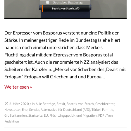
Der Erpresser vom Bosporus versteht nur eine Politik der
Stärke. In meiner gestrigen Rede im Bundestag (siehe hier)
habe ich noch einmal unterstrichen, dass Merkels
Flüchtlingsdeal mit dem Erpresser vom Bosporus total
gescheitert ist. Auch die renommierte NZZ analysiert das
Scheitern der Kanzlerin: „Merkel vor Scherben des ‚Deals‘ mit
Erdogan.“ Erdogan will Griechenland und Europa…
Weiterlesen »
6. März 2020
/ In
Alle Beiträge
,
Brexit
,
Beatrix von Storch
,
Geschlechter
,
Newsletter
,
Ehe
,
Gender
,
Alternative für Deutschland (AfD)
,
Türkei
,
Familie
,
Großbritannien
,
Startseite
,
EU
,
Flüchtlingspolitik und Migration
,
FDP
/ Von
Redaktion