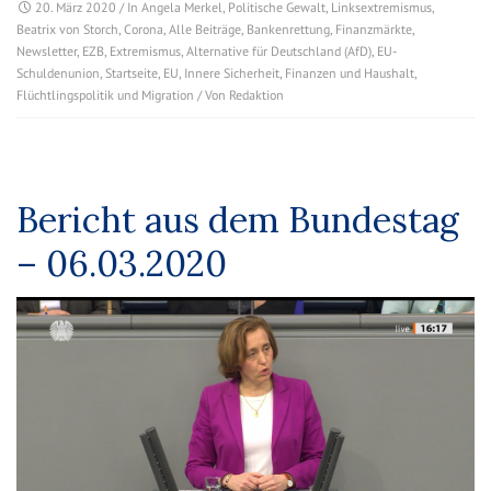
20. März 2020
/ In
Angela Merkel
,
Politische Gewalt
,
Linksextremismus
,
Beatrix von Storch
,
Corona
,
Alle Beiträge
,
Bankenrettung
,
Finanzmärkte
,
Newsletter
,
EZB
,
Extremismus
,
Alternative für Deutschland (AfD)
,
EU-
Schuldenunion
,
Startseite
,
EU
,
Innere Sicherheit
,
Finanzen und Haushalt
,
Flüchtlingspolitik und Migration
/ Von
Redaktion
Bericht aus dem Bundestag
– 06.03.2020