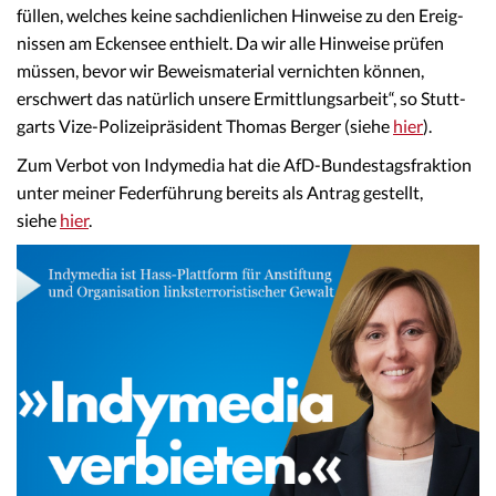
füllen, welches keine sach­dien­li­chen Hinwei­se zu den Ereig­
nis­sen am Ecken­see enthielt. Da wir alle Hinwei­se prüfen
müssen, bevor wir Beweis­ma­te­ri­al vernich­ten können,
erschwert das natür­lich unsere Ermitt­lungs­ar­beit“, so Stutt­
gar­ts Vize-Poli­zei­prä­si­dent Thomas Berger (siehe
hier
).
Zum Verbot von Indymedia hat die AfD-Bundestagsfraktion
unter meiner Federführung bereits als Antrag gestellt,
siehe
hier
.