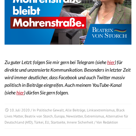
Zu guter Letzt: folgen Sie mir gern bei Telegram (siehe
hier
) für
direkte und unzensierte Kommunikation. Besonders in letzter Zeit
wird immer deutlicher, dass Facebook und auch Twitter massiv
politisch in Beiträge eingreifen. Auch meinem YouTube-Kanal
(siehe
hier
) dürfen Sie gern folgen.
10. Juli 2020
/ In
Politische Gewalt
,
Alle Beiträge
,
Linksextremismus
,
Black
Lives Matter
,
Beatrix von Storch
,
Europa
,
Newsletter
,
Extremismus
,
Alternative für
Deutschland (AfD)
,
Türkei
,
EU
,
Startseite
,
Innere Sicherheit
/ Von
Redaktion