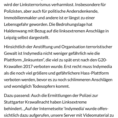
wird der Linksterrorismus verharmlost. Insbesondere für
Polizisten, aber auch für politische Andersdenkende,
Immobilienmakler und andere ist er längst zu einer
Lebensgefahr geworden. Die Bedrohungslage hat
Haldenwang mit Bezug auf die linksextremen Anschläge in
Leipzig selbst dargestellt.
Hinsichtlich der Anstiftung und Organisation terroristischer
Gewalt ist Indymedia nicht weniger gefährlich wie die
Plattform „linksunten“, die viel zu spät erst nach den G20-
Krawallen 2017 verboten wurde. Erst recht muss Indymedia
als die noch viel größere und gefährlichere Hass-Plattform
verboten werden, bevor es zu noch schlimmeren Anschlägen
und womöglich Todesopfern kommt.
Dazu passend: Auch die Ermittlungen der Polizei zur
Stuttgarter Krawallnacht haben Linksextreme
behindert. „Auf der Inter­net­sei­te ‘Indy­me­dia’ wurde offen­
sicht­lich dazu aufge­ru­fen, unsere Server mit Video­ma­te­ri­al zu