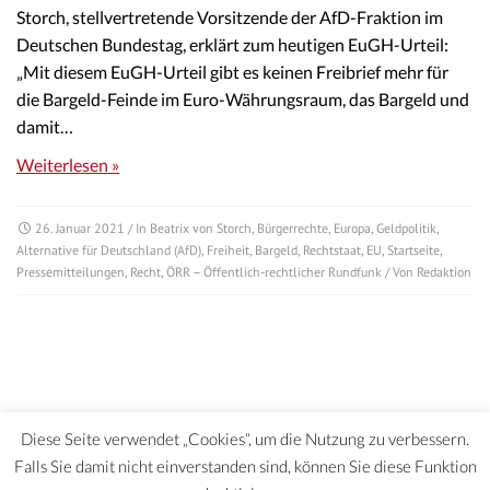
Storch, stellvertretende Vorsitzende der AfD-Fraktion im
Deutschen Bundestag, erklärt zum heutigen EuGH-Urteil:
„Mit diesem EuGH-Urteil gibt es keinen Freibrief mehr für
die Bargeld-Feinde im Euro-Währungsraum, das Bargeld und
damit…
Weiterlesen »
26. Januar 2021
/ In
Beatrix von Storch
,
Bürgerrechte
,
Europa
,
Geldpolitik
,
Alternative für Deutschland (AfD)
,
Freiheit
,
Bargeld
,
Rechtstaat
,
EU
,
Startseite
,
Pressemitteilungen
,
Recht
,
ÖRR – Öffentlich-rechtlicher Rundfunk
/ Von
Redaktion
Diese Seite verwendet „Cookies“, um die Nutzung zu verbessern.
Falls Sie damit nicht einverstanden sind, können Sie diese Funktion