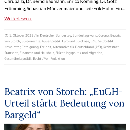
Chrupalla, Dr. Bernd Baumann, Enrico Komning, Dr. Götz
Frömming, Sebastian Münzenmaier und Leif-Erik Holm! Ein…
Weiterlesen »
1. Oktober 2021
/ In
Deutscher Bundestag
,
Bundestagswahl
,
Corona
,
Beatrix
von Storch
,
Bürgerrechte
,
Außenpolitik
,
Euro und Eurokrise
,
EZB
,
Geldpolitik
,
Newsletter
,
Enteignung
,
Freiheit
,
Alternative für Deutschland (AfD)
,
Rechtstaat
,
Startseite
,
Finanzen und Haushalt
,
Flüchtlingspolitik und Migration
,
Gesundheitspolitik
,
Recht
/ Von
Redaktion
Beatrix von Storch: „EuGH-
Urteil stärkt Bedeutung von
Bargeld“