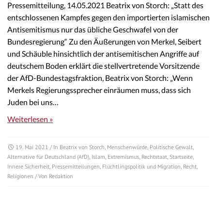
Pressemitteilung, 14.05.2021 Beatrix von Storch: „Statt des
entschlossenen Kampfes gegen den importierten islamischen
Antisemitismus nur das übliche Geschwafel von der
Bundesregierung“ Zu den Äußerungen von Merkel, Seibert
und Schäuble hinsichtlich der antisemitischen Angriffe auf
deutschem Boden erklärt die stellvertretende Vorsitzende
der AfD-Bundestagsfraktion, Beatrix von Storch: „Wenn
Merkels Regierungssprecher einräumen muss, dass sich
Juden bei uns…
Weiterlesen »
19. Mai 2021
/ In
Beatrix von Storch
,
Menschenwürde
,
Politische Gewalt
,
Alternative für Deutschland (AfD)
,
Islam
,
Extremismus
,
Rechtstaat
,
Startseite
,
Innere Sicherheit
,
Pressemitteilungen
,
Flüchtlingspolitik und Migration
,
Recht
,
Religionen
/ Von
Redaktion