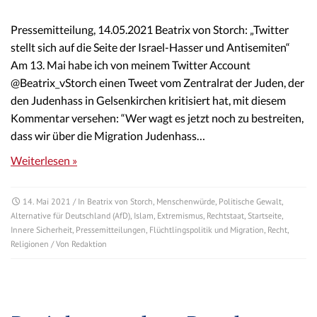
Pressemitteilung, 14.05.2021 Beatrix von Storch: „Twitter
stellt sich auf die Seite der Israel-Hasser und Antisemiten“
Am 13. Mai habe ich von meinem Twitter Account
@Beatrix_vStorch einen Tweet vom Zentralrat der Juden, der
den Judenhass in Gelsenkirchen kritisiert hat, mit diesem
Kommentar versehen: “Wer wagt es jetzt noch zu bestreiten,
dass wir über die Migration Judenhass…
Weiterlesen »
14. Mai 2021
/ In
Beatrix von Storch
,
Menschenwürde
,
Politische Gewalt
,
Alternative für Deutschland (AfD)
,
Islam
,
Extremismus
,
Rechtstaat
,
Startseite
,
Innere Sicherheit
,
Pressemitteilungen
,
Flüchtlingspolitik und Migration
,
Recht
,
Religionen
/ Von
Redaktion