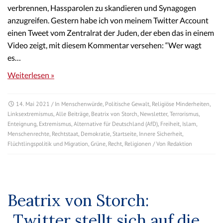
verbrennen, Hassparolen zu skandieren und Synagogen
anzugreifen. Gestern habe ich von meinem Twitter Account
einen Tweet vom Zentralrat der Juden, der eben das in einem
Video zeigt, mit diesem Kommentar versehen: “Wer wagt
es…
Weiterlesen »
14. Mai 2021
/ In
Menschenwürde
,
Politische Gewalt
,
Religiöse Minderheiten
,
Linksextremismus
,
Alle Beiträge
,
Beatrix von Storch
,
Newsletter
,
Terrorismus
,
Enteignung
,
Extremismus
,
Alternative für Deutschland (AfD)
,
Freiheit
,
Islam
,
Menschenrechte
,
Rechtstaat
,
Demokratie
,
Startseite
,
Innere Sicherheit
,
Flüchtlingspolitik und Migration
,
Grüne
,
Recht
,
Religionen
/ Von
Redaktion
Beatrix von Storch:
„Twitter stellt sich auf die