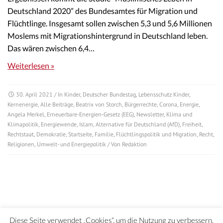
Deutschland 2020” des Bundesamtes für Migration und
Flüchtlinge. Insgesamt sollen zwischen 5,3 und 5,6 Millionen
Moslems mit Migrationshintergrund in Deutschland leben.
Das wären zwischen 6,4…
Weiterlesen »
30. April 2021
/ In
Kinder
,
Deutscher Bundestag
,
Lebensschutz Kinder
,
Kernenergie
,
Alle Beiträge
,
Beatrix von Storch
,
Bürgerrechte
,
Corona
,
Energie
,
Angela Merkel
,
Erneuerbare-Energien-Gesetz (EEG)
,
Newsletter
,
Klima und
Klimapolitik
,
Energiewende
,
Islam
,
Alternative für Deutschland (AfD)
,
Freiheit
,
Rechtstaat
,
Demokratie
,
Startseite
,
Familie
,
Flüchtlingspolitik und Migration
,
Recht
,
Religionen
,
Umwelt- und Energiepolitik
/ Von
Redaktion
Diese Seite verwendet „Cookies“, um die Nutzung zu verbessern.