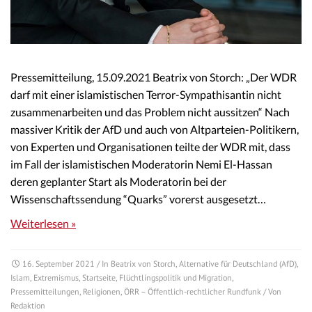
Pressemitteilung, 15.09.2021 Beatrix von Storch: „Der WDR
darf mit einer islamistischen Terror-Sympathisantin nicht
zusammenarbeiten und das Problem nicht aussitzen“ Nach
massiver Kritik der AfD und auch von Altparteien-Politikern,
von Experten und Organisationen teilte der WDR mit, dass
im Fall der islamistischen Moderatorin Nemi El-Hassan
deren geplanter Start als Moderatorin bei der
Wissenschaftssendung “Quarks” vorerst ausgesetzt…
Weiterlesen »
16. September 2021
/ In
Beatrix von Storch
,
Alternative für Deutschland (AfD)
,
Islam
,
Extremismus
,
Startseite
,
Flüchtlingspolitik und Migration
,
Pressemitteilungen
,
Religionen
,
ÖRR – Öffentlich-rechtlicher Rundfunk
/ Von
Redaktion