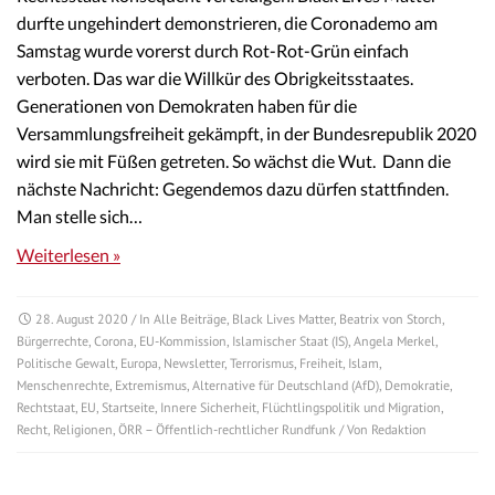
durfte ungehindert demonstrieren, die Coronademo am
Samstag wurde vorerst durch Rot-Rot-Grün einfach
verboten. Das war die Willkür des Obrigkeitsstaates.
Generationen von Demokraten haben für die
Versammlungsfreiheit gekämpft, in der Bundesrepublik 2020
wird sie mit Füßen getreten. So wächst die Wut. Dann die
nächste Nachricht: Gegendemos dazu dürfen stattfinden.
Man stelle sich…
Weiterlesen »
28. August 2020
/ In
Alle Beiträge
,
Black Lives Matter
,
Beatrix von Storch
,
Bürgerrechte
,
Corona
,
EU-Kommission
,
Islamischer Staat (IS)
,
Angela Merkel
,
Politische Gewalt
,
Europa
,
Newsletter
,
Terrorismus
,
Freiheit
,
Islam
,
Menschenrechte
,
Extremismus
,
Alternative für Deutschland (AfD)
,
Demokratie
,
Rechtstaat
,
EU
,
Startseite
,
Innere Sicherheit
,
Flüchtlingspolitik und Migration
,
Recht
,
Religionen
,
ÖRR – Öffentlich-rechtlicher Rundfunk
/ Von
Redaktion