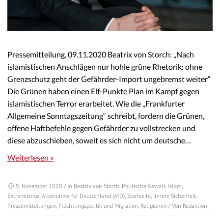
Pressemitteilung, 09.11.2020 Beatrix von Storch: „Nach
islamistischen Anschlägen nur hohle grüne Rhetorik: ohne
Grenzschutz geht der Gefährder-Import ungebremst weiter“
Die Grünen haben einen Elf-Punkte Plan im Kampf gegen
islamistischen Terror erarbeitet. Wie die „Frankfurter
Allgemeine Sonntagszeitung“ schreibt, fordern die Grünen,
offene Haftbefehle gegen Gefährder zu vollstrecken und
diese abzuschieben, soweit es sich nicht um deutsche…
Weiterlesen »
9. November 2020
/ In
Beatrix von Storch
,
Politische Gewalt
,
Islam
,
Extremismus
,
Alternative für Deutschland (AfD)
,
Startseite
,
Innere Sicherheit
,
Pressemitteilungen
,
Flüchtlingspolitik und Migration
,
Religionen
/ Von
Redaktion