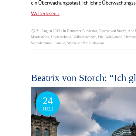
ein Überwachungsstaat. Ich lehne Überwachungssta
Weiterlesen »
21. August 2013
/ In
Deutscher Bundestag
,
Beatrix von Storch
,
Alle 
Mindestlohn
,
Überwachung
,
Volksentscheide
,
Ehe
,
Wahlkampf
,
Alternat
Schuldenunion
,
Familie
,
Startseite
/ Von
Redaktion
Beatrix von Storch: “Ich g
24
JULI