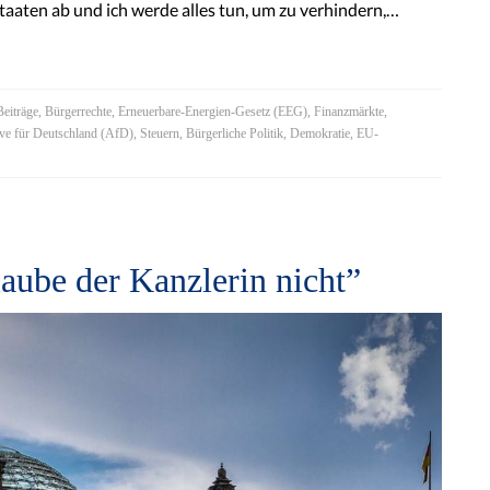
aten ab und ich werde alles tun, um zu verhindern,…
Beiträge
,
Bürgerrechte
,
Erneuerbare-Energien-Gesetz (EEG)
,
Finanzmärkte
,
ive für Deutschland (AfD)
,
Steuern
,
Bürgerliche Politik
,
Demokratie
,
EU-
laube der Kanzlerin nicht”