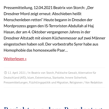
Pressemitteilung, 12.04.2021 Beatrix von Storch: „Der
Dresdner Mord zeigt erneut: Abschieben heißt
Menschenleben retten“ Heute begann in Dresden der
Mordprozess gegen den IS-Terroristen Abdullah al Haj
Hasan, der am 4. Oktober vergangenen Jahres in der
Dresdner Altstadt mit einem Küchenmesser auf zwei Männer
eingestochen haben soll. Der vorbestrafte Syrer habe aus
Homophobie das homosexuelle Paar…
Weiterlesen »
12. April 2021
/ In
Beatrix von Storch
,
Politische Gewalt
,
Alternative für
Deutschland (AfD)
,
Islam
,
Extremismus
,
Startseite
,
Innere Sicherheit
,
Pressemitteilungen
,
Flüchtlingspolitik und Migration
,
Religionen
/ Von
Redaktion