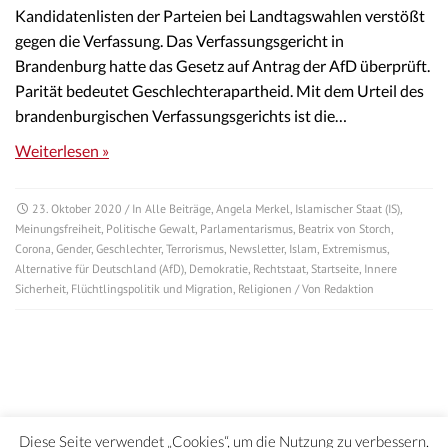
Kandidatenlisten der Parteien bei Landtagswahlen verstößt
gegen die Verfassung. Das Verfassungsgericht in
Brandenburg hatte das Gesetz auf Antrag der AfD überprüft.
Parität bedeutet Geschlechterapartheid. Mit dem Urteil des
brandenburgischen Verfassungsgerichts ist die…
Weiterlesen »
23. Oktober 2020
/ In
Alle Beiträge
,
Angela Merkel
,
Islamischer Staat (IS)
,
Meinungsfreiheit
,
Politische Gewalt
,
Parlamentarismus
,
Beatrix von Storch
,
Corona
,
Gender
,
Geschlechter
,
Terrorismus
,
Newsletter
,
Islam
,
Extremismus
,
Alternative für Deutschland (AfD)
,
Demokratie
,
Rechtstaat
,
Startseite
,
Innere
Sicherheit
,
Flüchtlingspolitik und Migration
,
Religionen
/ Von
Redaktion
Diese Seite verwendet „Cookies“, um die Nutzung zu verbessern.