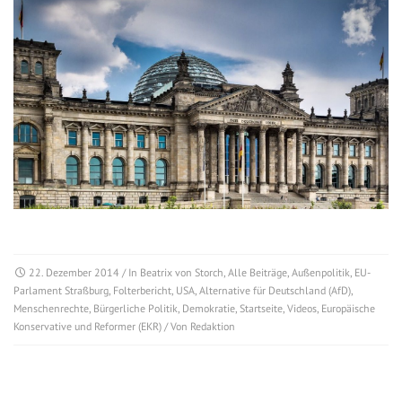
22. Dezember 2014
/ In
Beatrix von Storch
,
Alle Beiträge
,
Außenpolitik
,
EU-
Parlament Straßburg
,
Folterbericht
,
USA
,
Alternative für Deutschland (AfD)
,
Menschenrechte
,
Bürgerliche Politik
,
Demokratie
,
Startseite
,
Videos
,
Europäische
Konservative und Reformer (EKR)
/ Von
Redaktion