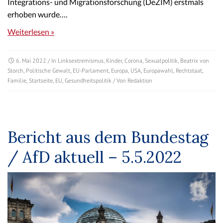
Integrations- und Migrationsforschung (DeZIM) erstmals
erhoben wurde….
Weiterlesen »
6. Mai 2022
/ In
Linksextremismus
,
Kinder
,
Corona
,
Sexualpolitik
,
Beatrix von
Storch
,
Politische Gewalt
,
EU-Parlament
,
Europa
,
USA
,
Europawahl
,
Rechtstaat
,
Familie
,
Startseite
,
EU
,
Gesundheitspolitik
/ Von
Redaktion
Bericht aus dem Bundestag
/ AfD aktuell – 5.5.2022