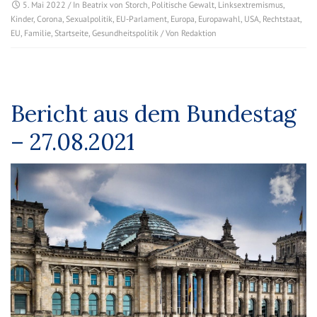
5. Mai 2022
/ In
Beatrix von Storch
,
Politische Gewalt
,
Linksextremismus
,
Kinder
,
Corona
,
Sexualpolitik
,
EU-Parlament
,
Europa
,
Europawahl
,
USA
,
Rechtstaat
,
EU
,
Familie
,
Startseite
,
Gesundheitspolitik
/ Von
Redaktion
Bericht aus dem Bundestag
– 27.08.2021