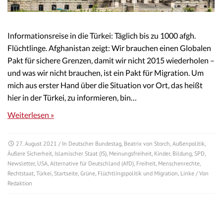
Informationsreise in die Türkei: Täglich bis zu 1000 afgh.
Flüchtlinge. Afghanistan zeigt: Wir brauchen einen Globalen
Pakt für sichere Grenzen, damit wir nicht 2015 wiederholen –
und was wir nicht brauchen, ist ein Pakt für Migration. Um
mich aus erster Hand über die Situation vor Ort, das heißt
hier in der Türkei, zu informieren, bin…
Weiterlesen »
27. August 2021
/ In
Deutscher Bundestag
,
Beatrix von Storch
,
Außenpolitik
,
Äußere Sicherheit
,
Islamischer Staat (IS)
,
Meinungsfreiheit
,
Kinder
,
Bildung
,
SPD
,
Newsletter
,
USA
,
Alternative für Deutschland (AfD)
,
Freiheit
,
Menschenrechte
,
Rechtstaat
,
Türkei
,
Startseite
,
Grüne
,
Flüchtlingspolitik und Migration
,
Linke
/ Von
Redaktion