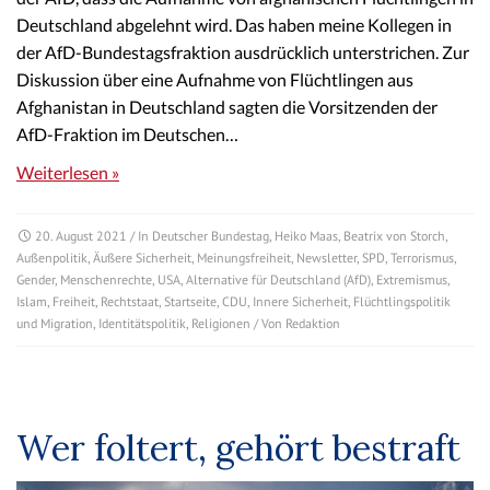
Deutschland abgelehnt wird. Das haben meine Kollegen in
der AfD-Bundestagsfraktion ausdrücklich unterstrichen. Zur
Diskussion über eine Aufnahme von Flüchtlingen aus
Afghanistan in Deutschland sagten die Vorsitzenden der
AfD-Fraktion im Deutschen…
Weiterlesen »
20. August 2021
/ In
Deutscher Bundestag
,
Heiko Maas
,
Beatrix von Storch
,
Außenpolitik
,
Äußere Sicherheit
,
Meinungsfreiheit
,
Newsletter
,
SPD
,
Terrorismus
,
Gender
,
Menschenrechte
,
USA
,
Alternative für Deutschland (AfD)
,
Extremismus
,
Islam
,
Freiheit
,
Rechtstaat
,
Startseite
,
CDU
,
Innere Sicherheit
,
Flüchtlingspolitik
und Migration
,
Identitätspolitik
,
Religionen
/ Von
Redaktion
Wer foltert, gehört bestraft