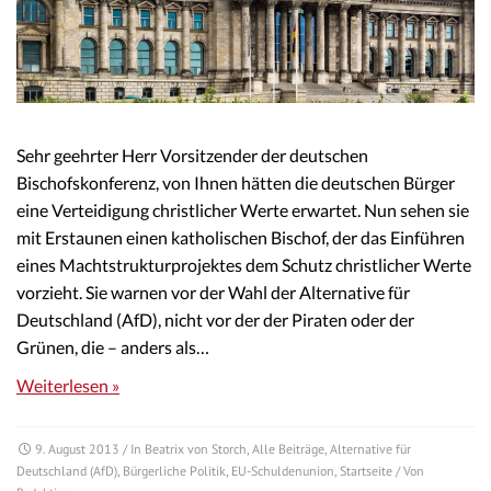
Sehr geehrter Herr Vorsitzender der deutschen
Bischofskonferenz, von Ihnen hätten die deutschen Bürger
eine Verteidigung christlicher Werte erwartet. Nun sehen sie
mit Erstaunen einen katholischen Bischof, der das Einführen
eines Machtstrukturprojektes dem Schutz christlicher Werte
vorzieht. Sie warnen vor der Wahl der Alternative für
Deutschland (AfD), nicht vor der der Piraten oder der
Grünen, die – anders als…
Weiterlesen »
9. August 2013
/ In
Beatrix von Storch
,
Alle Beiträge
,
Alternative für
Deutschland (AfD)
,
Bürgerliche Politik
,
EU-Schuldenunion
,
Startseite
/ Von