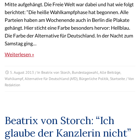
Mitte aufgehängt. Die Freie Welt war dabei und hat wie folgt
berichtet: “Die heiße Wahlkampfphase hat begonnen. Alle
Parteien haben am Wochenende auch in Berlin die Plakate
gehängt. Hier sticht eine Farbe besonders hervor: Hellblau.
Die Farbe der Alternative für Deutschland. In der Nacht zum
Samstag ging…
Weiterlesen »
5. August 2013
/ In
Beatrix von Storch
,
Bundestagswahl
,
Alle Beiträge
,
Wahlkampf
,
Alternative für Deutschland (AfD)
,
Bürgerliche Politik
,
Startseite
/ Von
Redaktion
Beatrix von Storch: “Ich
glaube der Kanzlerin nicht”