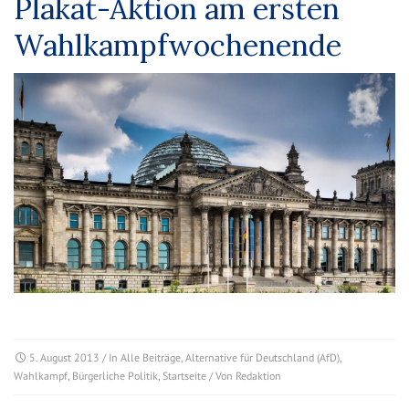
Plakat-Aktion am ersten
Wahlkampfwochenende
5. August 2013
/ In
Alle Beiträge
,
Alternative für Deutschland (AfD)
,
Wahlkampf
,
Bürgerliche Politik
,
Startseite
/ Von
Redaktion