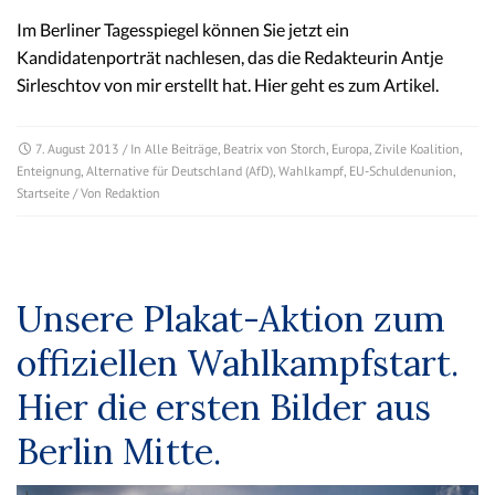
Im Berliner Tagesspiegel können Sie jetzt ein
Kandidatenporträt nachlesen, das die Redakteurin Antje
Sirleschtov von mir erstellt hat. Hier geht es zum Artikel.
7. August 2013
/ In
Alle Beiträge
,
Beatrix von Storch
,
Europa
,
Zivile Koalition
,
Enteignung
,
Alternative für Deutschland (AfD)
,
Wahlkampf
,
EU-Schuldenunion
,
Startseite
/ Von
Redaktion
Unsere Plakat-Aktion zum
offiziellen Wahlkampfstart.
Hier die ersten Bilder aus
Berlin Mitte.