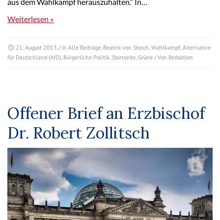
aus dem Wahlkampf herauszuhalten.“ In…
Weiterlesen »
21. August 2013
/ In
Alle Beiträge
,
Beatrix von Storch
,
Wahlkampf
,
Alternative
für Deutschland (AfD)
,
Bürgerliche Politik
,
Startseite
,
Grüne
/ Von
Redaktion
Offener Brief an Erzbischof
Dr. Robert Zollitsch