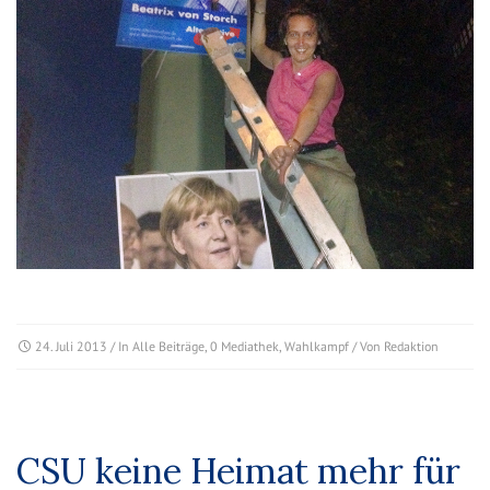
24. Juli 2013
/ In
Alle Beiträge
,
0 Mediathek
,
Wahlkampf
/ Von
Redaktion
CSU keine Heimat mehr für