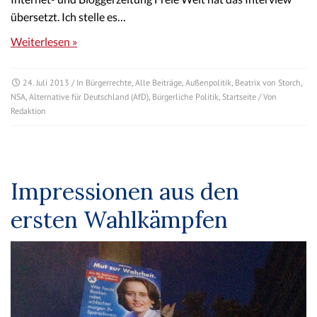
übersetzt. Ich stelle es…
Weiterlesen »
24. Juli 2013
/ In
Bürgerrechte
,
Alle Beiträge
,
Außenpolitik
,
Beatrix von Storch
,
NSA
,
Alternative für Deutschland (AfD)
,
Bürgerliche Politik
,
Startseite
/ Von
Redaktion
Impressionen aus den
ersten Wahlkämpfen