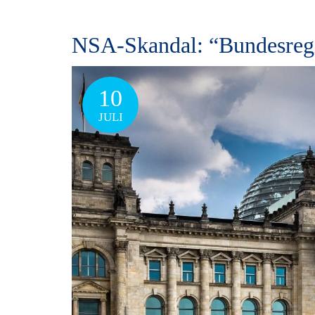
NSA-Skandal: “Bundes­regie
10
JULI