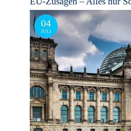
EU-Zusagen – Alles nur S
04
JULI