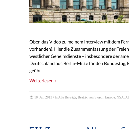
Oben das Video zu meinem Interview mit dem Fer
vorhanden). Hier die Zusammenfassung der Freien 
westlicher Geheimdienste – insbesondere der ameri
Deutschland aus Berlin-Mitte für den Bundestag, 
geübt….
Weiterlesen »
10. Juli 2013
/ In
Alle Beiträge
,
Beatrix von Storch
,
Europa
,
NSA
,
Al