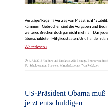
Verträge? Regeln? Vertrag von Maastricht? Stabil
kümmern. Gebrochen sind die Vorgaben und Bedin
weiteres Brechen doch gar nicht mehr an. Das jeden
überschuldeten Mitgliedstaaten. Und handeln dan
Weiterlesen »
4. Juli 2013
/ In
Euro und Eurokrise
,
Alle Beiträge
,
Beatrix von Storc
EU-Schuldenunion
,
Startseite
,
Wirtschaftspolitik
/ Von
Redaktion
US-Präsident Obama muß s
jetzt entschuldigen