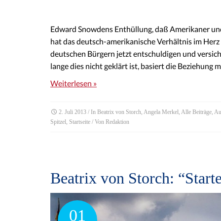
Edward Snowdens Enthüllung, daß Amerikaner und 
hat das deutsch-amerikanische Verhältnis im Herz
deutschen Bürgern jetzt entschuldigen und versiche
lange dies nicht geklärt ist, basiert die Beziehung
Weiterlesen »
2. Juli 2013
/ In
Beatrix von Storch
,
Angela Merkel
,
Alle Beiträge
,
Au
Spitzel
,
Startseite
/ Von
Redaktion
Beatrix von Storch: “Star
01