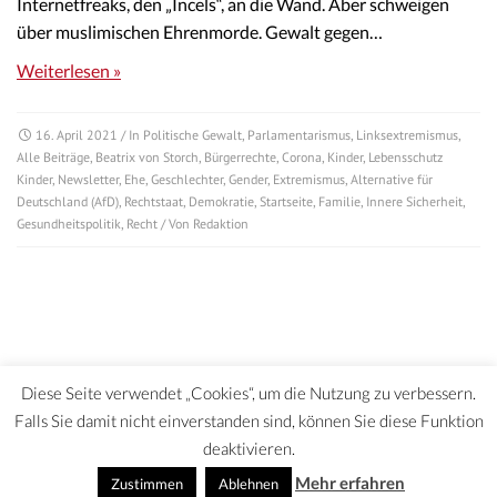
Internetfreaks, den „Incels“, an die Wand. Aber schweigen
über muslimischen Ehrenmorde. Gewalt gegen…
Weiterlesen »
16. April 2021
/ In
Politische Gewalt
,
Parlamentarismus
,
Linksextremismus
,
Alle Beiträge
,
Beatrix von Storch
,
Bürgerrechte
,
Corona
,
Kinder
,
Lebensschutz
Kinder
,
Newsletter
,
Ehe
,
Geschlechter
,
Gender
,
Extremismus
,
Alternative für
Deutschland (AfD)
,
Rechtstaat
,
Demokratie
,
Startseite
,
Familie
,
Innere Sicherheit
,
Gesundheitspolitik
,
Recht
/ Von
Redaktion
Diese Seite verwendet „Cookies“, um die Nutzung zu verbessern.
Falls Sie damit nicht einverstanden sind, können Sie diese Funktion
deaktivieren.
DATENSCHUTZERKLÄRUNG | HAFTUNGSAUSCHLUSS | IMPRESSUM
Mehr erfahren
Zustimmen
Ablehnen