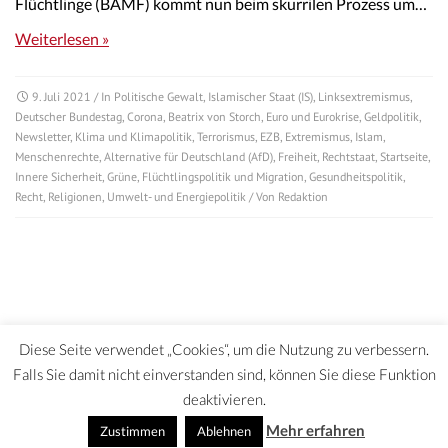
Flüchtlinge (BAMF) kommt nun beim skurrilen Prozess um…
Weiterlesen »
9. Juli 2021
/ In
Politische Gewalt
,
Islamischer Staat (IS)
,
Linksextremismus
,
Deutscher Bundestag
,
Corona
,
Beatrix von Storch
,
Euro und Eurokrise
,
Geldpolitik
,
Newsletter
,
Klima und Klimapolitik
,
Terrorismus
,
EZB
,
Extremismus
,
Islam
,
Menschenrechte
,
Alternative für Deutschland (AfD)
,
Freiheit
,
Rechtstaat
,
Startseite
,
Innere Sicherheit
,
Grüne
,
Flüchtlingspolitik und Migration
,
Gesundheitspolitik
,
Recht
,
Religionen
,
Umwelt- und Energiepolitik
/ Von
Redaktion
Diese Seite verwendet „Cookies“, um die Nutzung zu verbessern.
Falls Sie damit nicht einverstanden sind, können Sie diese Funktion
deaktivieren.
DATENSCHUTZERKLÄRUNG | HAFTUNGSAUSCHLUSS | IMPRESSUM
Mehr erfahren
Zustimmen
Ablehnen