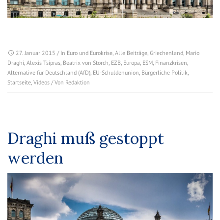
27. Januar 2015
/ In
Euro und Eurokrise
,
Alle Beiträge
,
Griechenland
,
Mario
Draghi
,
Alexis Tsipras
,
Beatrix von Storch
,
EZB
,
Europa
,
ESM
,
Finanzkrisen
,
Alternative für Deutschland (AfD)
,
EU-Schuldenunion
,
Bürgerliche Politik
,
Startseite
,
Videos
/ Von
Redaktion
Draghi muß gestoppt
werden