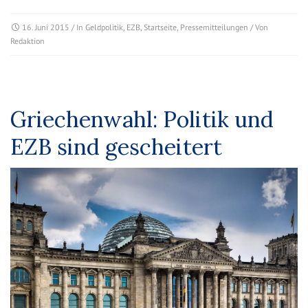
16. Juni 2015
/ In
Geldpolitik
,
EZB
,
Startseite
,
Pressemitteilungen
/ Von
Redaktion
Griechenwahl: Politik und
EZB sind gescheitert