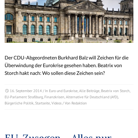
Der CDU-Abgeordneten Burkhard Balz will Zeichen für die
Überwindung der Eurokrise gesehen haben. Beatrix von
Storch hakt nach: Wo sollen diese Zeichen sein?
16. September 2014
/ In
Euro und Eurokrise
,
Alle Beiträge
,
Beatrix von Storch
,
EU-Parlament Straßburg
,
Finanzkrisen
,
Alternative für Deutschland (AfD)
,
Bürgerliche Politik
,
Startseite
,
Videos
/ Von
Redaktion