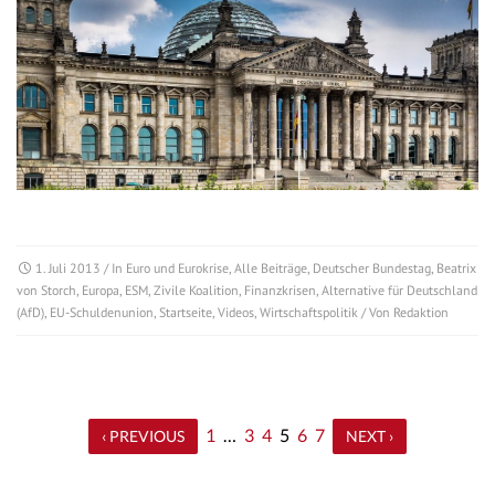
1. Juli 2013
/ In
Euro und Eurokrise
,
Alle Beiträge
,
Deutscher Bundestag
,
Beatrix
von Storch
,
Europa
,
ESM
,
Zivile Koalition
,
Finanzkrisen
,
Alternative für Deutschland
(AfD)
,
EU-Schuldenunion
,
Startseite
,
Videos
,
Wirtschaftspolitik
/ Von
Redaktion
1
…
3
4
5
6
7
‹ PREVIOUS
NEXT ›