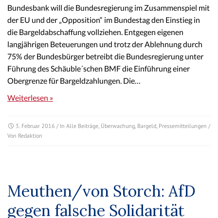
Bundesbank will die Bundesregierung im Zusammenspiel mit
der EU und der „Opposition“ im Bundestag den Einstieg in
die Bargeldabschaffung vollziehen. Entgegen eigenen
langjährigen Beteuerungen und trotz der Ablehnung durch
75% der Bundesbürger betreibt die Bundesregierung unter
Führung des Schäuble´schen BMF die Einführung einer
Obergrenze für Bargeldzahlungen. Die…
Weiterlesen »
3. Februar 2016
/ In
Alle Beiträge
,
Überwachung
,
Bargeld
,
Pressemitteilungen
/
Von
Redaktion
Meuthen/von Storch: AfD
gegen falsche Solidarität