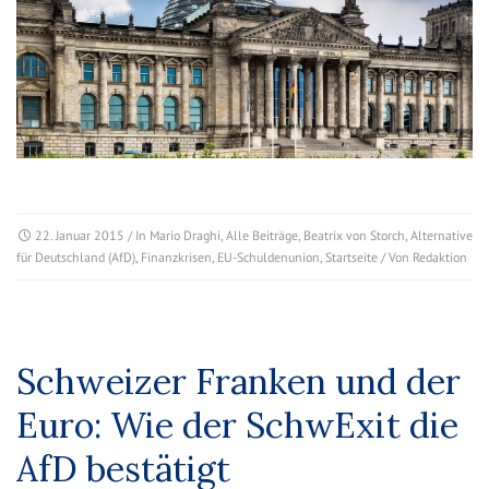
22. Januar 2015
/ In
Mario Draghi
,
Alle Beiträge
,
Beatrix von Storch
,
Alternative
für Deutschland (AfD)
,
Finanzkrisen
,
EU-Schuldenunion
,
Startseite
/ Von
Redaktion
Schweizer Franken und der
Euro: Wie der SchwExit die
AfD bestätigt