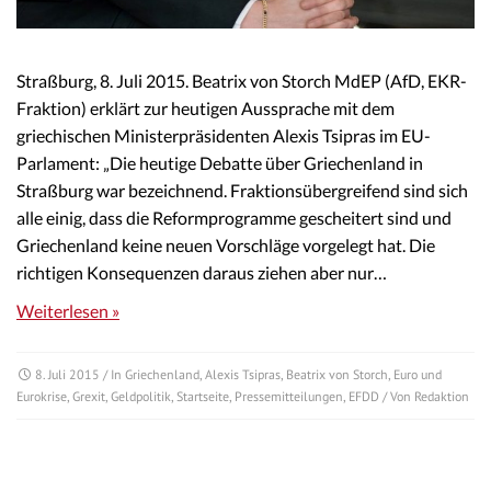
Straßburg, 8. Juli 2015. Beatrix von Storch MdEP (AfD, EKR-
Fraktion) erklärt zur heutigen Aussprache mit dem
griechischen Ministerpräsidenten Alexis Tsipras im EU-
Parlament: „Die heutige Debatte über Griechenland in
Straßburg war bezeichnend. Fraktionsübergreifend sind sich
alle einig, dass die Reformprogramme gescheitert sind und
Griechenland keine neuen Vorschläge vorgelegt hat. Die
richtigen Konsequenzen daraus ziehen aber nur…
Weiterlesen »
8. Juli 2015
/ In
Griechenland
,
Alexis Tsipras
,
Beatrix von Storch
,
Euro und
Eurokrise
,
Grexit
,
Geldpolitik
,
Startseite
,
Pressemitteilungen
,
EFDD
/ Von
Redaktion