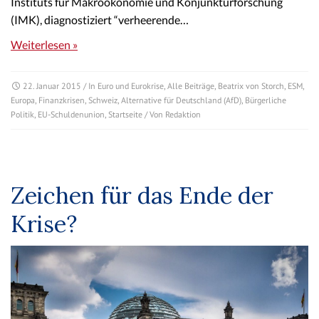
Instituts für Makroökonomie und Konjunkturforschung
(IMK), diagnostiziert “verheerende…
Weiterlesen »
22. Januar 2015
/ In
Euro und Eurokrise
,
Alle Beiträge
,
Beatrix von Storch
,
ESM
,
Europa
,
Finanzkrisen
,
Schweiz
,
Alternative für Deutschland (AfD)
,
Bürgerliche
Politik
,
EU-Schuldenunion
,
Startseite
/ Von
Redaktion
Zeichen für das Ende der
Krise?