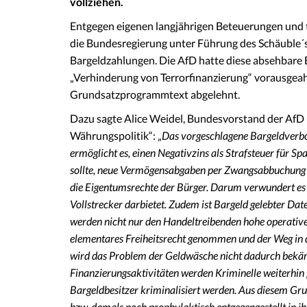
vollziehen.
Entgegen eigenen langjährigen Beteuerungen und 
die Bundesregierung unter Führung des Schäuble´
Bargeldzahlungen. Die AfD hatte diese absehbar
„Verhinderung von Terrorfinanzierung“ vorausgeah
Grundsatzprogrammtext abgelehnt.
Dazu sagte Alice Weidel, Bundesvorstand der AfD 
Währungspolitik“: „
Das vorgeschlagene Bargeldverbot
ermöglicht es, einen Negativzins als Strafsteuer für Sp
sollte, neue Vermögensabgaben per Zwangsabbuchung vo
die Eigentumsrechte der Bürger. Darum verwundert es n
Vollstrecker darbietet. Zudem ist
Bargeld gelebter Date
werden nicht nur den Handeltreibenden hohe operative
elementares Freiheitsrecht genommen und der Weg in 
wird das Problem der Geldwäsche nicht dadurch bekäm
Finanzierungsaktivitäten werden Kriminelle weiterhin
Bargeldbesitzer kriminalisiert werden. Aus diesem Gr
bzw. damals noch prophylaktisch entgegengestellt in