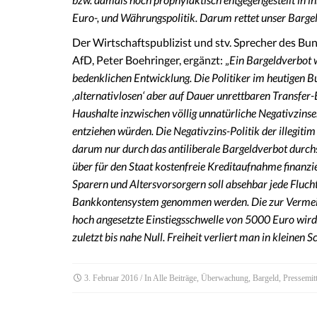
Euro-, und Währungspolitik. Darum rettet unser Bargeld
Der Wirtschaftspublizist und stv. Sprecher des Bu
AfD, Peter Boehringer, ergänzt: „
Ein Bargeldverbot 
bedenklichen Entwicklung. Die Politiker im heutigen 
‚alternativlosen‘ aber auf Dauer unrettbaren Transfer
Haushalte inzwischen völlig unnatürliche Negativzinse
entziehen würden. Die Negativzins-Politik der illegitim
darum nur durch das antiliberale Bargeldverbot durch
über für den Staat kostenfreie Kreditaufnahme finanzi
Sparern und Altersvorsorgern soll absehbar jede Fluch
Bankkontensystem genommen werden. Die zur Vermeid
hoch angesetzte Einstiegsschwelle von 5000 Euro wird
zuletzt bis nahe Null. Freiheit verliert man in kleinen S
3. Februar 2016
/ In
Alle Beiträge
,
Überwachung
,
Bargeld
,
Pressemit