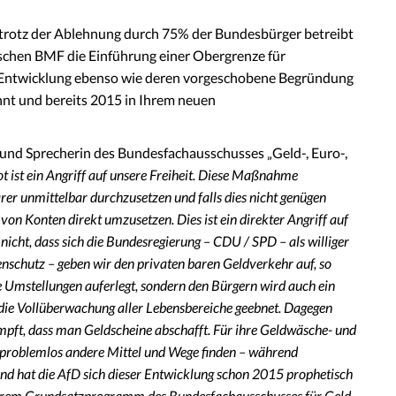
trotz der Ablehnung durch 75% der Bundesbürger betreibt
schen BMF die Einführung einer Obergrenze für
e Entwicklung ebenso wie deren vorgeschobene Begründung
nt und bereits 2015 in Ihrem neuen
und Sprecherin des Bundesfachausschusses „Geld-, Euro-,
 ist ein Angriff auf unsere Freiheit. Diese Maßnahme
arer unmittelbar durchzusetzen und falls dies nicht genügen
n Konten direkt umzusetzen. Dies ist ein direkter Angriff auf
icht, dass sich die Bundesregierung – CDU / SPD – als williger
nschutz – geben wir den privaten baren Geldverkehr auf, so
 Umstellungen auferlegt, sondern den Bürgern wird auch ein
die Vollüberwachung aller Lebensbereiche geebnet. Dagegen
pft, dass man Geldscheine abschafft. Für ihre Geldwäsche- und
 problemlos andere Mittel und Wege finden – während
und hat die AfD sich dieser Entwicklung schon 2015 prophetisch
 ihrem Grundsatzprogramm des Bundesfachausschusses für Geld-,