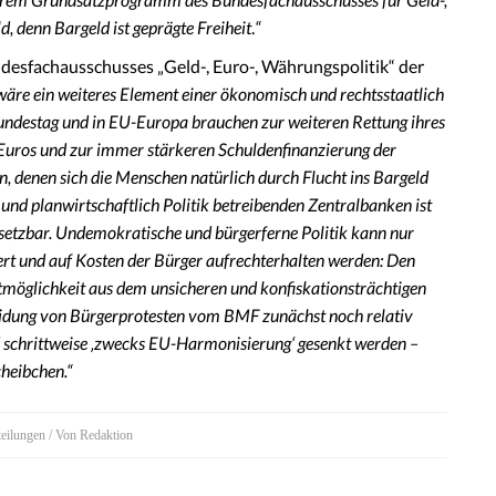
, denn Bargeld ist geprägte Freiheit
.
“
ndesfachausschusses „Geld-, Euro-, Währungspolitik“ der
wäre ein weiteres Element einer ökonomisch und rechtsstaatlich
Bundestag und in EU-Europa brauchen zur weiteren Rettung ihres
-Euros und zur immer stärkeren Schuldenfinanzierung der
n, denen sich die Menschen natürlich durch Flucht ins Bargeld
 und planwirtschaftlich Politik betreibenden Zentralbanken ist
setzbar. Undemokratische und bürgerferne Politik kann nur
ert und auf Kosten der Bürger aufrechterhalten werden: Den
tmöglichkeit aus dem unsicheren und konfiskationsträchtigen
ung von Bürgerprotesten vom BMF zunächst noch relativ
 schrittweise ‚zwecks EU-Harmonisierung‘ gesenkt werden –
cheibchen.“
teilungen
/ Von
Redaktion