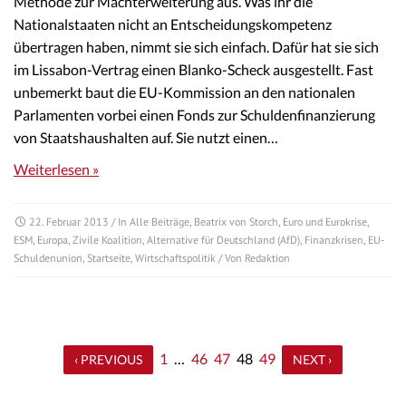
Methode zur Machterweiterung aus. Was ihr die
Nationalstaaten nicht an Entscheidungskompetenz
übertragen haben, nimmt sie sich einfach. Dafür hat sie sich
im Lissabon-Vertrag einen Blanko-Scheck ausgestellt. Fast
unbemerkt baut die EU-Kommission an den nationalen
Parlamenten vorbei einen Fonds zur Schuldenfinanzierung
von Staatshaushalten auf. Sie nutzt einen…
Weiterlesen »
22. Februar 2013
/ In
Alle Beiträge
,
Beatrix von Storch
,
Euro und Eurokrise
,
ESM
,
Europa
,
Zivile Koalition
,
Alternative für Deutschland (AfD)
,
Finanzkrisen
,
EU-
Schuldenunion
,
Startseite
,
Wirtschaftspolitik
/ Von
Redaktion
1
…
46
47
48
49
‹ PREVIOUS
NEXT ›