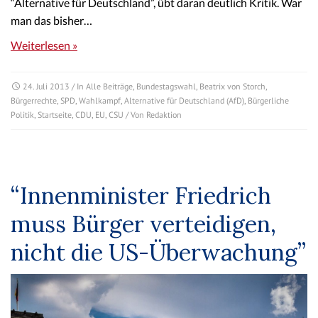
“Alternative für Deutschland”, übt daran deutlich Kritik. War
man das bisher…
Weiterlesen »
24. Juli 2013
/ In
Alle Beiträge
,
Bundestagswahl
,
Beatrix von Storch
,
Bürgerrechte
,
SPD
,
Wahlkampf
,
Alternative für Deutschland (AfD)
,
Bürgerliche
Politik
,
Startseite
,
CDU
,
EU
,
CSU
/ Von
Redaktion
“Innenminister Friedrich
muss Bürger verteidigen,
nicht die US-Überwachung”