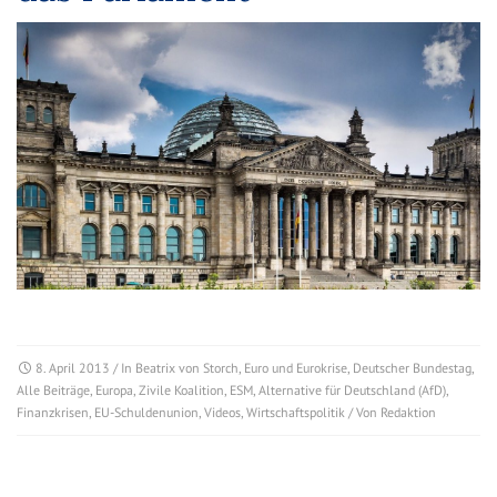
8. April 2013
/ In
Beatrix von Storch
,
Euro und Eurokrise
,
Deutscher Bundestag
,
Alle Beiträge
,
Europa
,
Zivile Koalition
,
ESM
,
Alternative für Deutschland (AfD)
,
Finanzkrisen
,
EU-Schuldenunion
,
Videos
,
Wirtschaftspolitik
/ Von
Redaktion