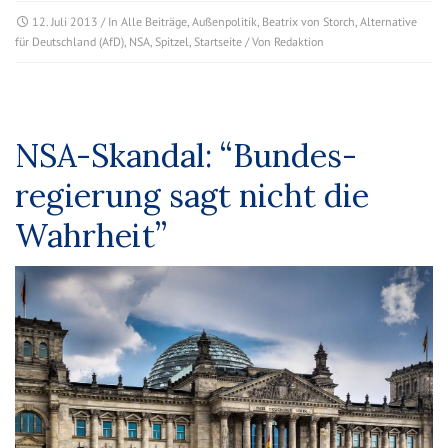
12. Juli 2013
/ In
Alle Beiträge
,
Außenpolitik
,
Beatrix von Storch
,
Alternative
für Deutschland (AfD)
,
NSA
,
Spitzel
,
Startseite
/ Von
Redaktion
NSA-Skandal: “Bundes­
regierung sagt nicht die
Wahr­heit”