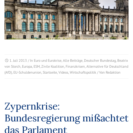
1. Juli 2013
/ In
Euro und Eurokrise
,
Alle Beiträge
,
Deutscher Bundestag
,
Beatrix
von Storch
,
Europa
,
ESM
,
Zivile Koalition
,
Finanzkrisen
,
Alternative für Deutschland
(AfD)
,
EU-Schuldenunion
,
Startseite
,
Videos
,
Wirtschaftspolitik
/ Von
Redaktion
Zypernkrise:
Bundesregierung mißachtet
das Parlament