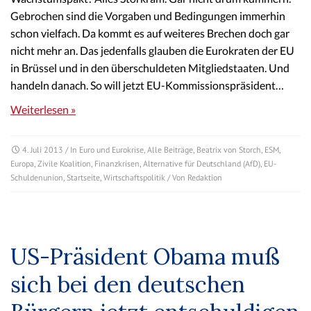
Gebrochen sind die Vorgaben und Bedingungen immerhin
schon vielfach. Da kommt es auf weiteres Brechen doch gar
nicht mehr an. Das jedenfalls glauben die Eurokraten der EU
in Brüssel und in den überschuldeten Mitgliedstaaten. Und
handeln danach. So will jetzt EU-Kommissionspräsident…
Weiterlesen »
4. Juli 2013
/ In
Euro und Eurokrise
,
Alle Beiträge
,
Beatrix von Storch
,
ESM
,
Europa
,
Zivile Koalition
,
Finanzkrisen
,
Alternative für Deutschland (AfD)
,
EU-
Schuldenunion
,
Startseite
,
Wirtschaftspolitik
/ Von
Redaktion
US-Präsident Obama muß
sich bei den deutschen