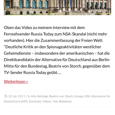
Oben das Video zu meinem Interview mit dem
Fernsehsender Russia Today zum NSA-Skandal (nicht mehr
vorhanden). Hier die Zusammenfassung der Freien Welt:
“Deutliche Kritik an den Spionageaktivitäten westlicher
Geheimdienste – insbesondere der amerikanischen – hat die
Direktkandidatin der Alternative für Deutschland aus Berlin-
Mitte für den Bundestag, Beatrix von Storch, gegenüber dem
TV-Sender Russia Today geübt….
Weiterlesen »
10. Juli 2013
/ In
Alle Beiträge
,
Beatrix von Storch
,
Europa
,
NSA
,
Alternative für
Deutschland (AfD)
,
Startseite
,
Videos
/ Von
Redaktion