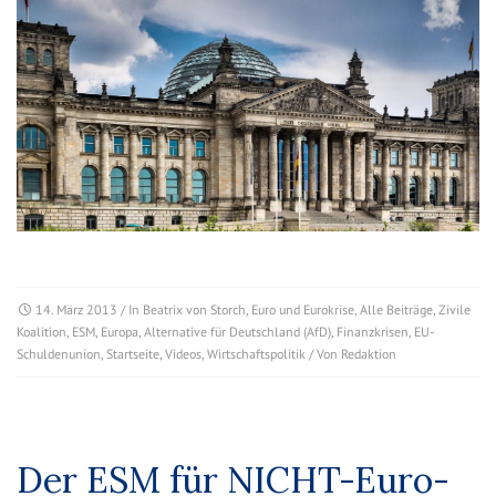
14. März 2013
/ In
Beatrix von Storch
,
Euro und Eurokrise
,
Alle Beiträge
,
Zivile
Koalition
,
ESM
,
Europa
,
Alternative für Deutschland (AfD)
,
Finanzkrisen
,
EU-
Schuldenunion
,
Startseite
,
Videos
,
Wirtschaftspolitik
/ Von
Redaktion
Der ESM für NICHT-Euro-