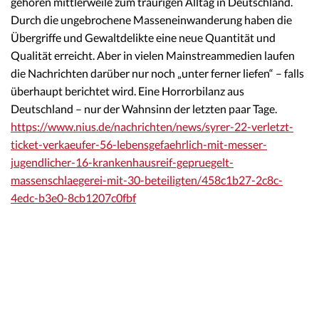
gehören mittlerweile zum traurigen Alltag in Deutschland.
Durch die ungebrochene Masseneinwanderung haben die
Übergriffe und Gewaltdelikte eine neue Quantität und
Qualität erreicht. Aber in vielen Mainstreammedien laufen
die Nachrichten darüber nur noch „unter ferner liefen“ – falls
überhaupt berichtet wird. Eine Horrorbilanz aus
Deutschland – nur der Wahnsinn der letzten paar Tage.
https://www.nius.de/nachrichten/news/syrer-22-verletzt-
ticket-verkaeufer-56-lebensgefaehrlich-mit-messer-
jugendlicher-16-krankenhausreif-gepruegelt-
massenschlaegerei-mit-30-beteiligten/458c1b27-2c8c-
4edc-b3e0-8cb1207c0fbf