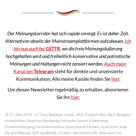
Der Meinungskorridor hat sich rapide verengt. Es ist daher Zeit,
Alternativen abseits der Mainstreamplattformen aufzubauen.
Ich
bin nun auch bei
GETTR
, wo die freie Meinungsäußerung
hochgehalten wird und freiheitlich-konservative und patriotische
Meinungen und Haltungen nicht zensiert werden.
Auch mein
Kanal bei
Telegram
steht für direkte und unzensierte
Kommunikation. Alle meine Kanäle finden Sie
hier
.
Um diesen Newsletter regelmäßig zu erhalten, abonnieren
Sie ihn
hier
.
11. März 2025
/ In
Tichy
,
Baerbock
,
Ampel
,
NIUS
,
Friedrich Merz
,
BILD
,
Religiöse
Minderheiten
,
Deutscher Bundestag
,
Politische Gewalt
,
0 Mediathek
,
Christenverfolgung
,
Parlamentarismus
,
Deutschland
,
Politiker
,
Islamischer Staat
(IS)
,
Alle Beiträge
,
SPD
,
Geldpolitik
,
Christen
,
Newsletter
,
USA
,
Alternative für