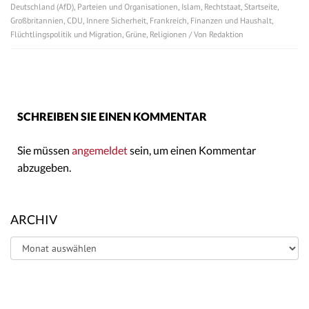
Deutschland (AfD)
,
Parteien und Organisationen
,
Islam
,
Rechtstaat
,
Startseite
,
Großbritannien
,
CDU
,
Innere Sicherheit
,
Frankreich
,
Finanzen und Haushalt
,
Flüchtlingspolitik und Migration
,
Grüne
,
Religionen
/ Von
Redaktion
SCHREIBEN SIE EINEN KOMMENTAR
Sie müssen
angemeldet
sein, um einen Kommentar
abzugeben.
ARCHIV
Archiv