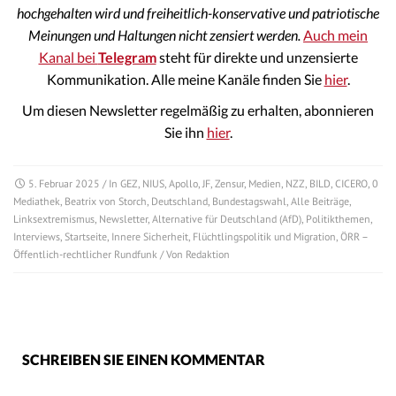
hochgehalten wird und freiheitlich-konservative und patriotische
Meinungen und Haltungen nicht zensiert werden.
Auch mein
Kanal bei
Telegram
steht für direkte und unzensierte
Kommunikation. Alle meine Kanäle finden Sie
hier
.
Um diesen Newsletter regelmäßig zu erhalten, abonnieren
Sie ihn
hier
.
5. Februar 2025
/ In
GEZ
,
NIUS
,
Apollo
,
JF
,
Zensur
,
Medien
,
NZZ
,
BILD
,
CICERO
,
0
Mediathek
,
Beatrix von Storch
,
Deutschland
,
Bundestagswahl
,
Alle Beiträge
,
Linksextremismus
,
Newsletter
,
Alternative für Deutschland (AfD)
,
Politikthemen
,
Interviews
,
Startseite
,
Innere Sicherheit
,
Flüchtlingspolitik und Migration
,
ÖRR –
Öffentlich-rechtlicher Rundfunk
/ Von
Redaktion
SCHREIBEN SIE EINEN KOMMENTAR