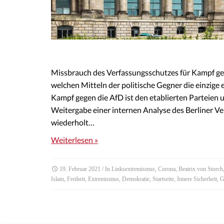
Missbrauch des Verfassungsschutzes für Kampf geg
welchen Mitteln der politische Gegner die einzige
Kampf gegen die AfD ist den etablierten Parteien u
Weitergabe einer internen Analyse des Berliner V
wiederholt…
Weiterlesen »
19. Februar 2021
/ In
Linksextremismus
,
Corona
,
Beatrix von Storch
Islam
,
Freiheit
,
Extremismus
,
Demokratie
,
Startseite
,
Innere Sicherheit
,
G