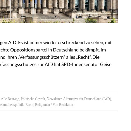
en AfD. Es ist immer wieder erschreckend zu sehen, mit
 echte Oppositionspartei in Deutschland bekämpft. Im
nd ihren „Verfassungsschützern“ alles „Recht“. Die
erfassungsschutzes zur AfD hat SPD-Innensenator Geisel
,
Alle Beiträge
,
Politische Gewalt
,
Newsletter
,
Alternative für Deutschland (AfD)
,
esundheitspolitik
,
Recht
,
Religionen
/ Von
Redaktion