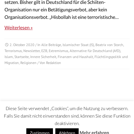
setzen. Bisher gilt in Deutschland für die Schiiten-
Organisation nur ein Betätigungsverbot, aber kein
Organisationsverbot. „Hisbollah ist eine terroristische…
Weiterlesen »
2. Oktober 2020
/ In
Alle Beiträge
,
Islamischer Staat (IS)
,
Beatrix von Storch
,
Terrorismus
,
Newsletter
,
EZB
,
Extremismus
,
Alternative für Deutschland (AfD)
,
Islam
,
Startseite
,
Innere Sicherheit
,
Finanzen und Haushalt
,
Flüchtlingspolitik und
Migration
,
Religionen
/ Von
Redaktion
Diese Seite verwendet „Cookies“, um die Nutzung zu verbessern.
Falls Sie damit nicht einverstanden sind, können Sie diese Funktion
deaktivieren.
DATENSCHUTZERKLÄRUNG | HAFTUNGSAUSCHLUSS | IMPRESSUM
Mehr erfahren
Zustimmen
Ablehnen