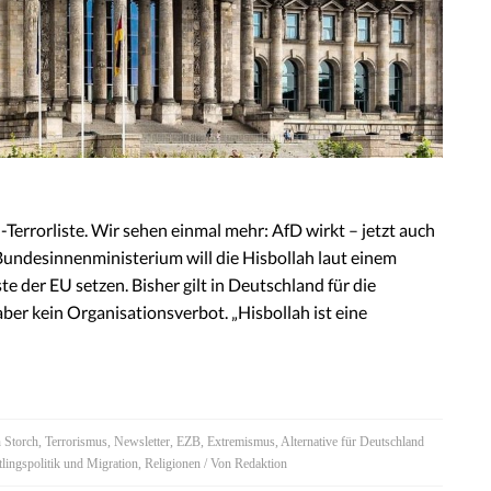
Terrorliste. Wir sehen einmal mehr: AfD wirkt – jetzt auch
undesinnenministerium will die Hisbollah laut einem
te der EU setzen. Bisher gilt in Deutschland für die
ber kein Organisationsverbot. „Hisbollah ist eine
n Storch
,
Terrorismus
,
Newsletter
,
EZB
,
Extremismus
,
Alternative für Deutschland
tlingspolitik und Migration
,
Religionen
/ Von
Redaktion