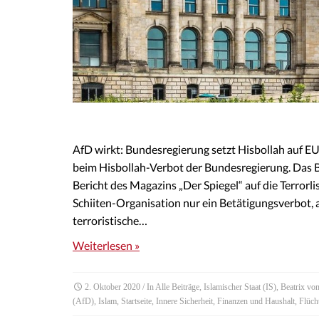
AfD wirkt: Bundesregierung setzt Hisbollah auf EU-
beim Hisbollah-Verbot der Bundesregierung. Das B
Bericht des Magazins „Der Spiegel“ auf die Terrorlis
Schiiten-Organisation nur ein Betätigungsverbot, a
terroristische…
Weiterlesen »
2. Oktober 2020
/ In
Alle Beiträge
,
Islamischer Staat (IS)
,
Beatrix vo
(AfD)
,
Islam
,
Startseite
,
Innere Sicherheit
,
Finanzen und Haushalt
,
Flüch