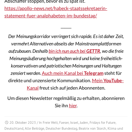
Abschaffer stoppen, bevor es zu spät ist.
https://apollo-news.net/habeck-staatssekretaerin-
statement-fuer-analphabeten-im-bundestag/
______
Der Meinungskorridor verringert sich rapide. Es ist daher Zeit,
vermehrt Alternativen abseits der Mainstreamplattformen
aufzubauen. Deshalb
bin ich nun auch bei
GETTR
, wo die freie
Meinungsäußerung hochgehalten wird und keine freiheitlich-
konservativen und patriotischen Meinungen und Haltungen
zensiert werden.
Auch mein Kanal bei
Telegram
steht für
direkte und unzensierte Kommunikation.
Mein
YouTube
-
Kanal
freut sich auf jeden Abonnenten.
Um diesen Newsletter regelmäßig zu erhalten, abonnieren
Sie ihn
hier
.
20. Oktober 2023
/ In
Freie Welt
,
Faeser
,
Israel
,
Juden
,
Fridays for Future
,
Deutschland
,
Alle Beiträge
,
Deutscher Bundestag
,
Beatrix von Storch
,
Klima und