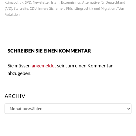
Klimapolitik
,
SPD
,
Newsletter
,
Islam
,
Extremismus
,
Alternative für Deutschland
(AfD)
,
Startseite
,
CDU
,
Innere Sicherheit
,
Flüchtlingspolitik und Migration
/ Von
Redaktion
SCHREIBEN SIE EINEN KOMMENTAR
Sie müssen
angemeldet
sein, um einen Kommentar
abzugeben.
ARCHIV
Archiv