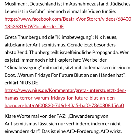
Muslimen: „Deutschland ist im Ausnahmezustand. Jüdisches
Leben ist in Gefahr” hier noch einmal als Video für Sie:
https://www.facebook.com/BeatrixVonStorch/videos/68400
1853681909/?locale=de_DE
Greta Thunberg und die “Klimabewegung”: Nix Neues,
altbekannter Antisemitismus. Gerade jetzt besonders
abstoßend. Thunberg teilt israelfeindliche Propaganda. Wer
es jetzt immer noch nicht kapiert hat: Wer bei der
“Klimabewegung” mitmacht, sitzt mit Judenhassern in einem
Boot. „Warum Fridays For Future Blut an den Händen hat“,
erklärt NIUS.DE
https://www.nius.de/Kommentar/greta-unterstuetzt-den-
hamas-terror-warum-fridays-for-future-blut-an-den-
haenden-hat/c6f00830-7d6d-43a5-baf0-7360808d56a0
Klare Worte mal von der FAZ: „Einwanderung von
Antisemitismus lässt sich nur verhindern, indem er nicht
einwandern darf.“ Das ist eine AfD-Forderung. AfD wirkt.