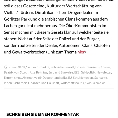
soll dieses Gesetz eine „Kultur der Wertschätzung von
Vielfalt“ fördern. Die afrikanischen Drogendealer im
Görlitzer Park und die arabischen Clans kommen aus dem
Lachen gar nicht mehr heraus. Die Öko-Kommunisten im
Senat machen mit diesem Gesetz klar, auf welcher Seite sie
stehen: Nicht auf der Seite der Polizei und der Bürger,
sondern auf Seiten der Dealer, Autonomen, Clans, Chaoten
und Gewaltverbrecher. (Link zum Thema
hier
)
5. Juni 2020
/ In
Finanzmärkte
,
Politische Gewalt
,
Linksextremismus
,
Corona
,
Beatrix von Storch
,
Alle Beiträge
,
Euro und Eurokrise
,
EZB
,
Geldpolitik
,
Newsletter
,
Extremismus
,
Alternative für Deutschland (AfD)
,
EU-Schuldenunion
,
Startseite
,
Innere Sicherheit
,
Finanzen und Haushalt
,
Wirtschaftspolitik
/ Von
Redaktion
SCHREIBEN SIE EINEN KOMMENTAR