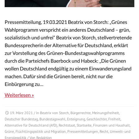
Pressemitteilung, 19.03.2021 Beatrix von Storch: „Grünes
Wahlprogramm verspricht ein anderes Deutschland – grün,
sozialistisch und unfrei“ Beatrix von Storch, stellvertretende
Bundessprecherin der Alternative für Deutschland, erklärt
zur Vorstellung des Grünen-Bundestagswahlprogramms
durch die Parteichefs Baerbock und Habeck: „Die Grünen
wollen Deutschland endgültig zu einem Einwanderungsland
machen. Dafür sind die Grünen bereit, nicht nur die
Einbürgerung zu…
Weiterlesen »
19. März 2021
/ In
Beatrix von Storch
,
Bürgerrechte
,
Meinungsfreiheit
,
Deutscher Bundestag
,
Bundestagswahl
,
Enteignung
,
Geschlechter
,
Freiheit
,
Alternative für Deutschland (AfD)
,
Rechtstaat
,
Startseite
,
Finanzen und Haushalt
,
Grüne
,
Flüchtlingspolitik und Migration
,
Pressemitteilungen
,
Recht
,
Umwelt- und
Energiepolitik
/ Von
Redaktion