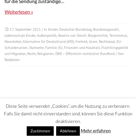
für die Sendung zuständige…
Weiterlesen »
17. September 2021
/ In
Kinder
,
Deutscher Bundestag
,
Bundestagswahl
,
Lebensschutz Kinder
,
Außenpolitik
,
Beatrix von Storch
,
Bürgerrechte
,
Terrorismus
,
Newsletter
,
Alternative für Deutschland (AfD)
,
Freiheit
,
Islam
,
Rechtstaat
,
EU-
Schuldenunion
,
Startseite
,
Familie
,
EU
,
Finanzen und Haushalt
,
Flüchtlingspolitik
und Migration
,
Recht
,
Religionen
,
ÖRR – Öffentlich-rechtlicher Rundfunk
/ Von
Redaktion
Diese Seite verwendet „Cookies“, um die Nutzung zu verbessern.
Falls Sie damit nicht einverstanden sind, können Sie diese Funktion
deaktivieren.
DATENSCHUTZERKLÄRUNG | HAFTUNGSAUSCHLUSS | IMPRESSUM
Mehr erfahren
Zustimmen
Ablehnen