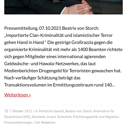
Pressemitteilung, 07.10.2021 Beatrix von Storch:
„Importierte Clan-Kriminalität und islamistischer Terror
gehen Hand in Hand “ Die gestrige Großrazzia gegen die
organisierte Kriminalität mit mehr als 1400 Beamten richtete
sich gegen Mitglieder eines international agierenden
Geldwäsche- und Hawala-Netzwerkes, das laut
Medienberichten Drogengeld für Terroristen gewaschen hat.
Nach vorläufiger Schätzung beträgt das
Transaktionsvolumen im Ermittlungszeitraum rund 140…
Weiterlesen »
7. Oktober 2021
/ In
Politische Gewalt
,
Beatrix von Storch
,
Alternative für
Deutschland (AfD)
,
Startseite
,
Innere Sicherheit
,
Flüchtlingspolitik und Migration
,
Pressemitteilungen
/ Von
Redaktion