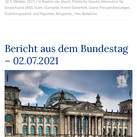
5. Oktober 2021
/ In
Beatrix von Storch
,
Politische Gewalt
,
Alternative für
Deutschland (AfD)
,
Islam
,
Startseite
,
Innere Sicherheit
,
Grüne
,
Pressemitteilungen
,
Flüchtlingspolitik und Migration
,
Religionen
/ Von
Redaktion
Bericht aus dem Bundestag
– 02.07.2021