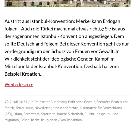
Austritt aus Istanbul-Konvention: Merkel kann Erdogan
folgen. Auch die Türkei macht mal etwas richtig: Sie ist aus
der sogenannten Istanbul-Konvention ausgestiegen. Dem
sollte Deutschland folgen: Bei dieser Konvention geht es nur
vordergründig um den Schutz von Frauen vor Gewalt. In
Wirklichkeit steht der ideologische Gender-Kampf im
Mittelpunkt der Istanbul-Konvention. Deshalb hat zum
Beispiel Kroatien…
Weiterlesen »
2. Juli 2021
/ In
Deutscher Bundestag
,
Politische Gewalt
,
Seehofer
,
Beatrix von
Storch
,
Terrorismus
,
Newsletter
,
Menschenrechte
,
Alternative für Deutschland
(AfD)
,
Islam
,
Rechtstaat
,
Startseite
,
Innere Sicherheit
,
Flüchtlingspolitik und
Migration
,
Grüne
,
Recht
,
Religionen
/ Von
Redaktion